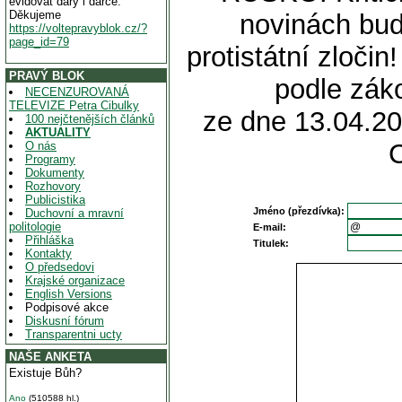
evidovat dary i dárce.
Děkujeme
novinách bu
https://voltepravyblok.cz/?
page_id=79
protistátní zloči
PRAVÝ BLOK
podle zák
NECENZUROVANÁ
TELEVIZE Petra Cibulky
ze dne 13.04.20
100 nejčtenějších článků
AKTUALITY
O nás
Programy
Dokumenty
Rozhovory
Publicistika
Jméno (přezdívka):
Duchovní a mravní
politologie
E-mail:
Přihláška
Titulek:
Kontakty
O předsedovi
Krajské organizace
English Versions
Podpisové akce
Diskusní fórum
Transparentni ucty
NAŠE ANKETA
Existuje Bůh?
Ano
(510588 hl.)