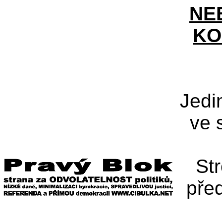
NE
KO
Jedi
ve 
St
pře