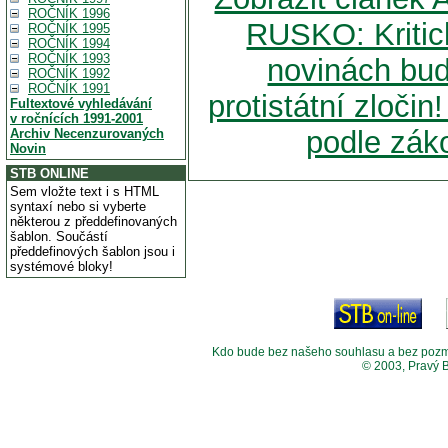
ROČNÍK 1996
RUSKO: Kritick
ROČNÍK 1995
ROČNÍK 1994
ROČNÍK 1993
novinách bu
ROČNÍK 1992
ROČNÍK 1991
protistátní zloči
Fultextové vyhledávání
v ročnících 1991-2001
podle zák
Archiv Necenzurovaných
Novin
STB ONLINE
Sem vložte text i s HTML
syntaxí nebo si vyberte
některou z předdefinovaných
šablon. Součástí
předdefinových šablon jsou i
systémové bloky!
Kdo bude bez našeho souhlasu a bez pozměny
© 2003, Pravý 