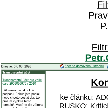
Fi
Prav
P
Fil
Petr
|
Zpět na domovskou stránku
|
Dnes je: 07. 08. 2026
Transparentní účet
Ko
Transparentní účet pro vaše
dary 2903099979 / 2010
Děkujeme za jakoukoli
podporu. Pokud jste poslali
ke článku: A
nebo chcete poslat dar, tak
prosím vyplňte tento
RUSKO: Kritick
formulář. Musíme dle zákona