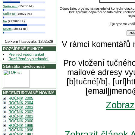
Spíše ano
(15780 hl.)
Odpovězte, prosím, na následující kontrolní otázku
Bez správné odpovědi na tuto otázku nebude
Spíše ne
(15627 hl.)
regi
Ne
(722090 hl.)
Žije ryba ve vod
Nevim
(18444 hl.)
Celkem hlasovalo: 1282529
V rámci komentářů 
ROZŠÍŘENÉ FUNKCE
Přehled všech anket
Rozšířené vyhledávání
Pro vložení tučného
Statistika návštevnosti
mailové adresy vyu
[b]tučné[/b], [url]
[email]jmeno
NECENZUROVANÉ NOVINY
ROČNÍK 2005
Zobraz
ROČNÍK 2004
ROČNÍK 2003
ROČNÍK 2002
ROČNÍK 2001
ROČNÍK 2000
ROČNÍK 1999
ROČNÍK 1998
Zobrazit článe
ROČNÍK 1997