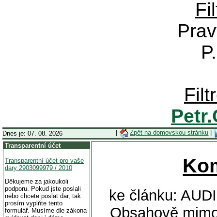
Fi
Prav
P
Fil
Petr
|
Zpět na domovskou stránku
|
Dnes je: 07. 08. 2026
Transparentní účet
Ko
Transparentní účet pro vaše
dary 2903099979 / 2010
Děkujeme za jakoukoli
podporu. Pokud jste poslali
ke článku: AUDI
nebo chcete poslat dar, tak
prosím vyplňte tento
Obsahově mimoř
formulář. Musíme dle zákona