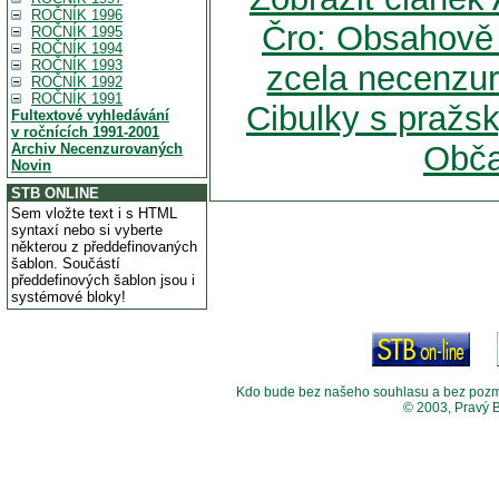
ROČNÍK 1996
Čro: Obsahově
ROČNÍK 1995
ROČNÍK 1994
ROČNÍK 1993
zcela necenzur
ROČNÍK 1992
ROČNÍK 1991
Cibulky s pražsk
Fultextové vyhledávání
v ročnících 1991-2001
Obča
Archiv Necenzurovaných
Novin
STB ONLINE
Sem vložte text i s HTML
syntaxí nebo si vyberte
některou z předdefinovaných
šablon. Součástí
předdefinových šablon jsou i
systémové bloky!
Kdo bude bez našeho souhlasu a bez pozměny
© 2003, Pravý 