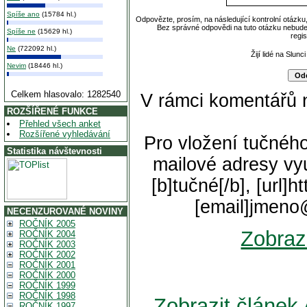
Spíše ano
(15784 hl.)
Odpovězte, prosím, na následující kontrolní otázku
Bez správné odpovědi na tuto otázku nebude
Spíše ne
(15629 hl.)
regi
Ne
(722092 hl.)
Žijí lidé na Slun
Nevim
(18446 hl.)
Celkem hlasovalo: 1282540
V rámci komentářů 
ROZŠÍŘENÉ FUNKCE
Přehled všech anket
Rozšířené vyhledávání
Pro vložení tučného
Statistika návštevnosti
mailové adresy vyu
[b]tučné[/b], [url]
[email]jmeno
NECENZUROVANÉ NOVINY
ROČNÍK 2005
Zobraz
ROČNÍK 2004
ROČNÍK 2003
ROČNÍK 2002
ROČNÍK 2001
ROČNÍK 2000
ROČNÍK 1999
ROČNÍK 1998
Zobrazit článek
ROČNÍK 1997