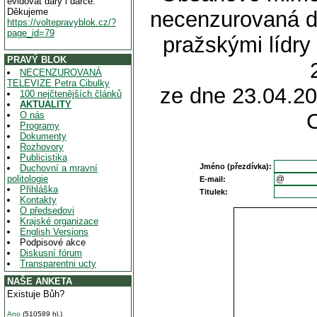
evidovat dary i dárce.
Děkujeme
necenzurovaná d
https://voltepravyblok.cz/?
page_id=79
pražskými lídr
PRAVÝ BLOK
NECENZUROVANÁ
TELEVIZE Petra Cibulky
ze dne 23.04.20
100 nejčtenějších článků
AKTUALITY
O nás
Programy
Dokumenty
Rozhovory
Publicistika
Jméno (přezdívka):
Duchovní a mravní
politologie
E-mail:
Přihláška
Titulek:
Kontakty
O předsedovi
Krajské organizace
English Versions
Podpisové akce
Diskusní fórum
Transparentni ucty
NAŠE ANKETA
Existuje Bůh?
Ano
(510589 hl.)