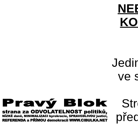
NE
KO
Jedi
ve 
St
pře