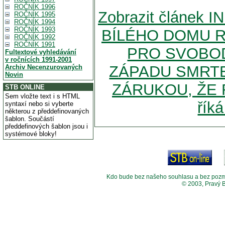
ROČNÍK 1996
Zobrazit článek 
ROČNÍK 1995
ROČNÍK 1994
ROČNÍK 1993
BÍLÉHO DOMU R
ROČNÍK 1992
ROČNÍK 1991
PRO SVOBOD
Fultextové vyhledávání
v ročnících 1991-2001
ZÁPADU SMRTE
Archiv Necenzurovaných
Novin
ZÁRUKOU, ŽE 
STB ONLINE
Sem vložte text i s HTML
řík
syntaxí nebo si vyberte
některou z předdefinovaných
šablon. Součástí
předdefinových šablon jsou i
systémové bloky!
Kdo bude bez našeho souhlasu a bez pozměny
© 2003, Pravý 