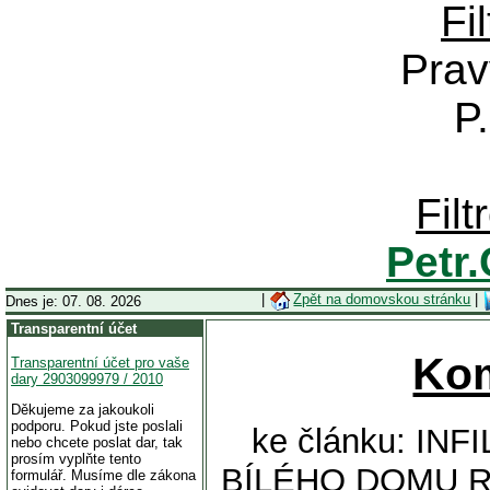
Fi
Prav
P
Fil
Petr
|
Zpět na domovskou stránku
|
Dnes je: 07. 08. 2026
Transparentní účet
Ko
Transparentní účet pro vaše
dary 2903099979 / 2010
Děkujeme za jakoukoli
podporu. Pokud jste poslali
ke článku: IN
nebo chcete poslat dar, tak
prosím vyplňte tento
BÍLÉHO DOMU R
formulář. Musíme dle zákona