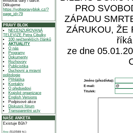
evidovat dary i dárce.
Děkujeme
PRO SVOBOD
https://voltepravyblok.cz/?
page_id=79
ZÁPADU SMRTE
PRAVÝ BLOK
ZÁRUKOU, ŽE 
NECENZUROVANÁ
TELEVIZE Petra Cibulky
řík
100 nejčtenějších článků
AKTUALITY
ze dne 05.01.20
O nás
Programy
Dokumenty
Rozhovory
Publicistika
Duchovní a mravní
politologie
Přihláška
Jméno (přezdívka):
Kontakty
E-mail:
O předsedovi
Titulek:
Krajské organizace
English Versions
Podpisové akce
Diskusní fórum
Transparentni ucty
NAŠE ANKETA
Existuje Bůh?
Ano
(510589 hl.)