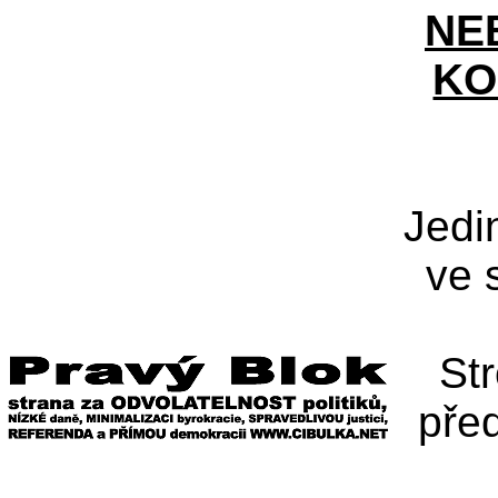
NE
KO
Jedi
ve 
St
pře