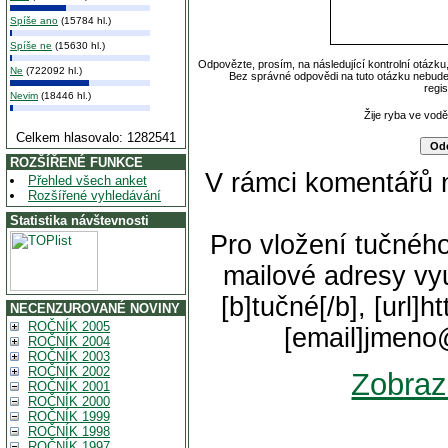
Spíše ano
(15784 hl.)
Spíše ne
(15630 hl.)
Odpovězte, prosím, na následující kontrolní otázku
Ne
(722092 hl.)
Bez správné odpovědi na tuto otázku nebude
regi
Nevim
(18446 hl.)
Žije ryba ve vod
Celkem hlasovalo: 1282541
ROZŠÍŘENÉ FUNKCE
V rámci komentářů 
Přehled všech anket
Rozšířené vyhledávání
Statistika návštevnosti
Pro vložení tučného
mailové adresy vyu
[b]tučné[/b], [url]
NECENZUROVANÉ NOVINY
ROČNÍK 2005
[email]jmeno
ROČNÍK 2004
ROČNÍK 2003
ROČNÍK 2002
Zobraz
ROČNÍK 2001
ROČNÍK 2000
ROČNÍK 1999
ROČNÍK 1998
ROČNÍK 1997