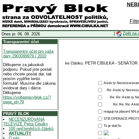
NEBL
Filt
|
Zpět na 
Dnes je: 06. 08. 2026
Transparentní účet
Transparentní účet pro vaše
dary 2903099979 / 2010
ke článku: PETR CIBULKA - SENÁTO
Děkujeme za jakoukoli
podporu. Pokud jste poslali
nebo chcete poslat dar, tak
prosím vyplňte tento
formulář. Musíme dle zákona
A kdo ty Necenzurované
evidovat dary i dárce.
Re: A kdo ty Necenzu
Děkujeme
https://voltepravyblok.cz/?
Re: Re: A kdo ty N
page_id=79
Re: Re: Re: A kd
reaguji na placení NN p
PRAVÝ BLOK
STB OPERACE PROTI
NECENZUROVANÁ
TELEVIZE Petra Cibulky
To je dob?e.
100 nejčtenějších článků
AKTUALITY
O nás