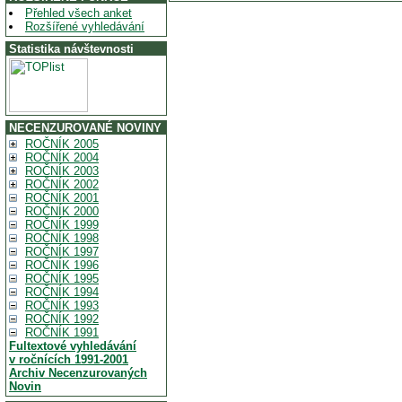
Přehled všech anket
Rozšířené vyhledávání
Statistika návštevnosti
NECENZUROVANÉ NOVINY
ROČNÍK 2005
ROČNÍK 2004
ROČNÍK 2003
ROČNÍK 2002
ROČNÍK 2001
ROČNÍK 2000
ROČNÍK 1999
ROČNÍK 1998
ROČNÍK 1997
ROČNÍK 1996
ROČNÍK 1995
ROČNÍK 1994
ROČNÍK 1993
ROČNÍK 1992
ROČNÍK 1991
Fultextové vyhledávání
v ročnících 1991-2001
Archiv Necenzurovaných
Novin