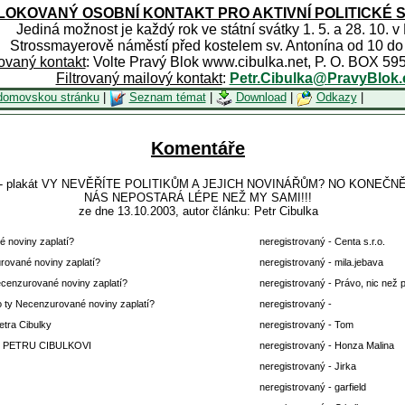
OKOVANÝ OSOBNÍ KONTAKT PRO AKTIVNÍ POLITICKÉ 
Jediná možnost je každý rok ve státní svátky 1. 5. a 28. 10. v
Strossmayerově náměstí před kostelem sv. Antonína od 10 do
rovaný kontakt
: Volte Pravý Blok www.cibulka.net, P. O. BOX 59
Filtrovaný mailový kontakt
:
Petr.Cibulka@PravyBlok.
domovskou stránku
|
Seznam témat
|
Download
|
Odkazy
|
Komentáře
R - plakát VY NEVĚŘÍTE POLITIKŮM A JEJICH NOVINÁŘŮM? NO KONEČN
NÁS NEPOSTARÁ LÉPE NEŽ MY SAMI!!!
ze dne 13.10.2003, autor článku: Petr Cibulka
 noviny zaplatí?
neregistrovaný - Centa s.r.o.
rované noviny zaplatí?
neregistrovaný - mila.jebava
ecenzurované noviny zaplatí?
neregistrovaný - Právo, nic než 
o ty Necenzurované noviny zaplatí?
neregistrovaný -
etra Cibulky
neregistrovaný - Tom
 PETRU CIBULKOVI
neregistrovaný - Honza Malina
neregistrovaný - Jirka
neregistrovaný - garfield