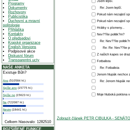
Jsem lepší.
Programy
Dokumenty
Re: Jsem lepší.
Rozhovory
Pokud nám nezajistí spr
Publicistika
Duchovní a mravní
Pokud nám nezajistí spr
politologie
Hrátky s písmeny...
Přihláška
Kontakty
Nev??íte politik?m?
O předsedovi
Re: Nev??íte politik
Krajské organizace
English Versions
Re: Re: Nev??íte p
Podpisové akce
Z našich kapes se draz
Diskusní fórum
Transparentni ucty
Fotbalista
NAŠE ANKETA
Re: Fotbalista
Existuje Bůh?
Jenom hlupák nechce z
Ano
(510584 hl.)
Re: Jenom hlupák ne
Spíše ano
(15775 hl.)
Moje hluboká poklona 
Spíše ne
(15623 hl.)
Ne
(722087 hl.)
Nevim
(18441 hl.)
Zobrazit článek PETR CIBULKA - SENÁ
Celkem hlasovalo: 1282510
ROZŠÍŘENÉ FUNKCE