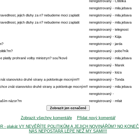
neregistrovaný - Ctitelka
neregistrovaný - mila.jebava
avedlnost, jejich dluhy za n? nebudeme moci zaplatit
neregistrovaný - mila.jebava
avedlnost, jejich dluhy za n? nebudeme moci zaplatit
neregistrovaný - mila.jebava
neregistrovaný - telegnost
neregistrovaný - Kája
?m?
neregistrovaný - jarda
olitik?m?
neregistrovaný - pobo?ník
e platily prohrané volby ministryn? sou?kové
neregistrovaný - mila.jebava
neregistrovaný - Marek
neregistrovaný - loiza
nát stanovisko druhé strany a poklonkuje mocným!!!
neregistrovaný - Tonda
chce znát stanovisko druhé strany a poklonkuje mocným!!
neregistrovaný - mila jebava
neregistrovaný -
vaším názor?m
neregistrovaný - mfait
Zobrazit všechny komentáře
Přidat nový komentář
TOR - plakát VY NEVĚŘÍTE POLITIKŮM A JEJICH NOVINÁŘŮM? NO KONE
NÁS NEPOSTARÁ LÉPE NEŽ MY SAMI!!!