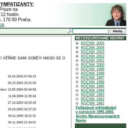
SYMPATIZANTY:
 Praze na
 12 hodin.
5, 170 00 Praha.
cz
.
NECENZUROVANÉ NOVINY
ROČNÍK 2005
ROČNÍK 2004
ROČNÍK 2003
ROČNÍK 2002
Ě! VĚŘME SAMI SOBĚ!!! NIKDO SE O
ROČNÍK 2001
ROČNÍK 2000
ROČNÍK 1999
ROČNÍK 1998
16.10.2003 07:04:23
ROČNÍK 1997
ROČNÍK 1996
20.10.2003 19:31:29
ROČNÍK 1995
právo
13.05.2004 02:44:58
ROČNÍK 1994
ROČNÍK 1993
11.06.2004 11:25:44
ROČNÍK 1992
17.10.2003 19:20:18
ROČNÍK 1991
Fultextové vyhledávání
19.10.2003 22:37:23
v ročnících 1991-2001
04.11.2003 19:11:31
Archiv Necenzurovaných
Novin
04.11.2003 21:43:01