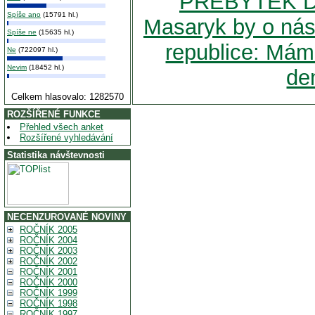
PŘEBYTEK D
Spíše ano
(15791 hl.)
Masaryk by o nás ř
Spíše ne
(15635 hl.)
republice: Mám
Ne
(722097 hl.)
Nevim
(18452 hl.)
de
Celkem hlasovalo: 1282570
ROZŠÍŘENÉ FUNKCE
Přehled všech anket
Rozšířené vyhledávání
Statistika návštevnosti
NECENZUROVANÉ NOVINY
ROČNÍK 2005
ROČNÍK 2004
ROČNÍK 2003
ROČNÍK 2002
ROČNÍK 2001
ROČNÍK 2000
ROČNÍK 1999
ROČNÍK 1998
ROČNÍK 1997