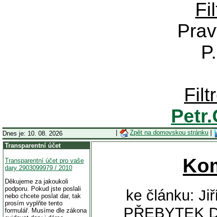
Fi
Prav
P
Fil
Petr
|
Zpět na domovskou stránku
|
Dnes je: 10. 08. 2026
Transparentní účet
Ko
Transparentní účet pro vaše
dary 2903099979 / 2010
Děkujeme za jakoukoli
podporu. Pokud jste poslali
ke článku: Ji
nebo chcete poslat dar, tak
prosím vyplňte tento
PŘEBYTEK D
formulář. Musíme dle zákona