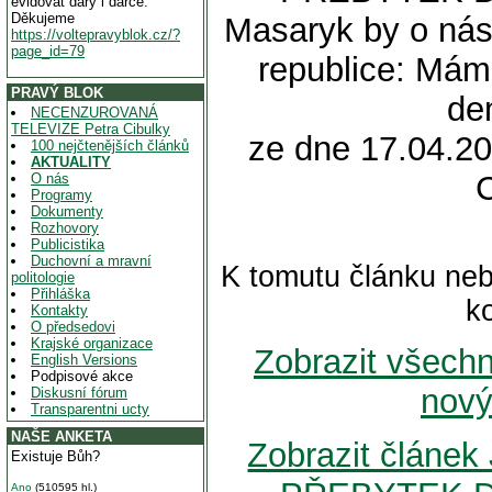
evidovat dary i dárce.
Děkujeme
Masaryk by o nás ř
https://voltepravyblok.cz/?
page_id=79
republice: Mám
PRAVÝ BLOK
de
NECENZUROVANÁ
TELEVIZE Petra Cibulky
ze dne 17.04.20
100 nejčtenějších článků
AKTUALITY
O nás
Programy
Dokumenty
Rozhovory
Publicistika
Duchovní a mravní
K tomutu článku neb
politologie
Přihláška
k
Kontakty
O předsedovi
Krajské organizace
Zobrazit všech
English Versions
Podpisové akce
nový
Diskusní fórum
Transparentni ucty
NAŠE ANKETA
Zobrazit článek
Existuje Bůh?
Ano
(510595 hl.)