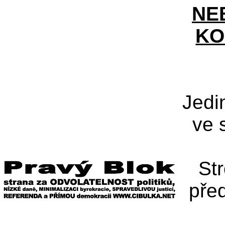
NE
KO
Jedi
ve 
St
pře