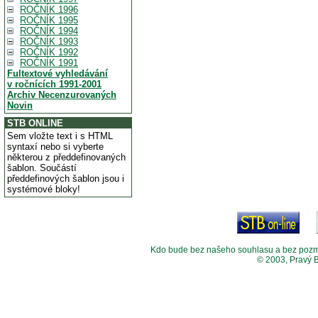
ROČNÍK 1996
ROČNÍK 1995
ROČNÍK 1994
ROČNÍK 1993
ROČNÍK 1992
ROČNÍK 1991
Fultextové vyhledávání
v ročnících 1991-2001
Archiv Necenzurovaných
Novin
STB ONLINE
Sem vložte text i s HTML
syntaxí nebo si vyberte
některou z předdefinovaných
šablon. Součástí
předdefinových šablon jsou i
systémové bloky!
Kdo bude bez našeho souhlasu a bez pozměny
© 2003, Pravý 