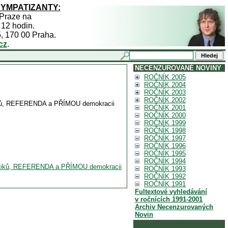
SYMPATIZANTY:
 Praze na
 12 hodin.
5, 170 00 Praha.
cz
.
NECENZUROVANÉ NOVINY
ROČNÍK 2005
ROČNÍK 2004
ROČNÍK 2003
ROČNÍK 2002
tiků, REFERENDA a PŘÍMOU demokracii
ROČNÍK 2001
ROČNÍK 2000
ROČNÍK 1999
ROČNÍK 1998
ROČNÍK 1997
ROČNÍK 1996
ROČNÍK 1995
ROČNÍK 1994
olitiků, REFERENDA a PŘÍMOU demokracii
ROČNÍK 1993
ROČNÍK 1992
ROČNÍK 1991
Fultextové vyhledávání
v ročnících 1991-2001
Archiv Necenzurovaných
Novin