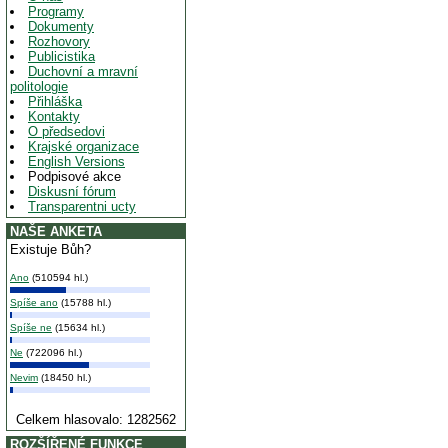
Programy
Dokumenty
Rozhovory
Publicistika
Duchovní a mravní
politologie
Přihláška
Kontakty
O předsedovi
Krajské organizace
English Versions
Podpisové akce
Diskusní fórum
Transparentni ucty
NAŠE ANKETA
Existuje Bůh?
Ano
(510594 hl.)
Spíše ano
(15788 hl.)
Spíše ne
(15634 hl.)
Ne
(722096 hl.)
Nevim
(18450 hl.)
Celkem hlasovalo: 1282562
ROZŠÍŘENÉ FUNKCE