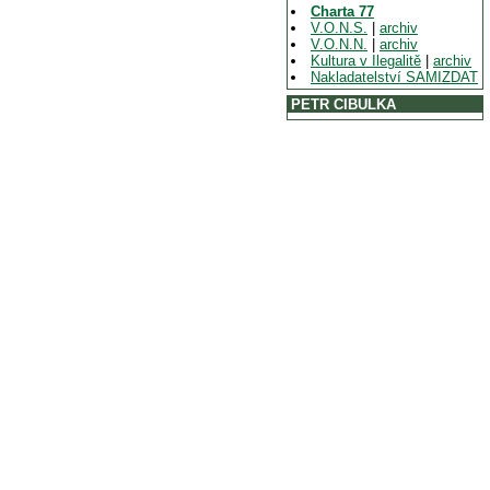
Charta 77
V.O.N.S.
|
archiv
V.O.N.N.
|
archiv
Kultura v Ilegalitě
|
archiv
Nakladatelství SAMIZDAT
PETR CIBULKA