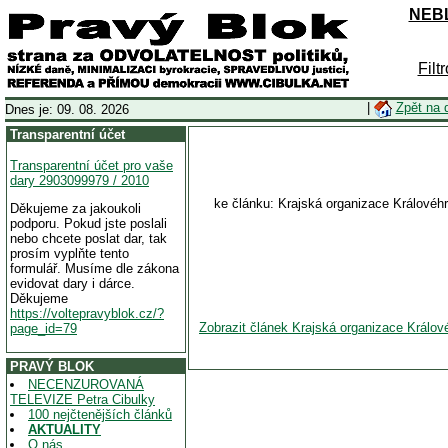
NEBL
Filt
|
Zpět na 
Dnes je: 09. 08. 2026
Transparentní účet
Transparentní účet pro vaše
dary 2903099979 / 2010
ke článku: Krajská organizace Králov
Děkujeme za jakoukoli
podporu. Pokud jste poslali
nebo chcete poslat dar, tak
prosím vyplňte tento
formulář. Musíme dle zákona
evidovat dary i dárce.
Děkujeme
https://voltepravyblok.cz/?
Zobrazit článek Krajská organizace Krá
page_id=79
PRAVÝ BLOK
NECENZUROVANÁ
TELEVIZE Petra Cibulky
100 nejčtenějších článků
AKTUALITY
O nás