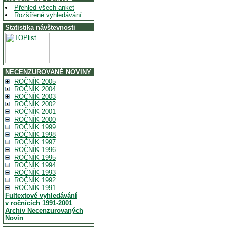
Přehled všech anket
Rozšířené vyhledávání
Statistika návštevnosti
NECENZUROVANÉ NOVINY
ROČNÍK 2005
ROČNÍK 2004
ROČNÍK 2003
ROČNÍK 2002
ROČNÍK 2001
ROČNÍK 2000
ROČNÍK 1999
ROČNÍK 1998
ROČNÍK 1997
ROČNÍK 1996
ROČNÍK 1995
ROČNÍK 1994
ROČNÍK 1993
ROČNÍK 1992
ROČNÍK 1991
Fultextové vyhledávání
v ročnících 1991-2001
Archiv Necenzurovaných
Novin