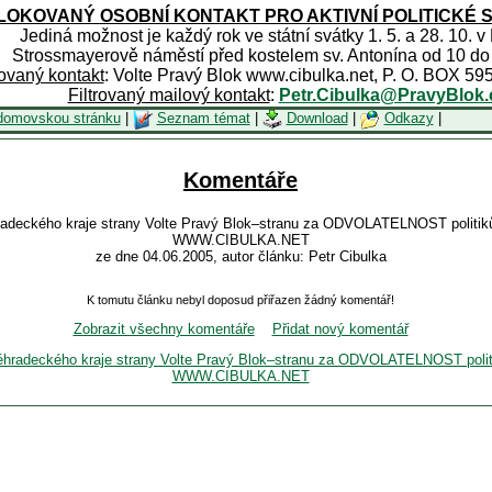
OKOVANÝ OSOBNÍ KONTAKT PRO AKTIVNÍ POLITICKÉ 
Jediná možnost je každý rok ve státní svátky 1. 5. a 28. 10. v
Strossmayerově náměstí před kostelem sv. Antonína od 10 do
rovaný kontakt
: Volte Pravý Blok www.cibulka.net, P. O. BOX 59
Filtrovaný mailový kontakt
:
Petr.Cibulka@PravyBlok.
domovskou stránku
|
Seznam témat
|
Download
|
Odkazy
|
Komentáře
éhradeckého kraje strany Volte Pravý Blok–stranu za ODVOLATELNOST poli
WWW.CIBULKA.NET
ze dne 04.06.2005, autor článku: Petr Cibulka
K tomutu článku nebyl doposud přiřazen žádný komentář!
Zobrazit všechny komentáře
Přidat nový komentář
lovéhradeckého kraje strany Volte Pravý Blok–stranu za ODVOLATELNOST p
WWW.CIBULKA.NET