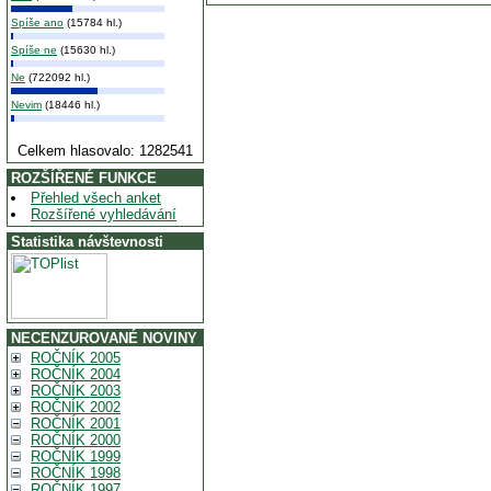
Spíše ano
(15784 hl.)
Spíše ne
(15630 hl.)
Ne
(722092 hl.)
Nevim
(18446 hl.)
Celkem hlasovalo: 1282541
ROZŠÍŘENÉ FUNKCE
Přehled všech anket
Rozšířené vyhledávání
Statistika návštevnosti
NECENZUROVANÉ NOVINY
ROČNÍK 2005
ROČNÍK 2004
ROČNÍK 2003
ROČNÍK 2002
ROČNÍK 2001
ROČNÍK 2000
ROČNÍK 1999
ROČNÍK 1998
ROČNÍK 1997