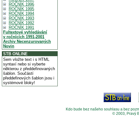
ROČNÍK 1996
ROČNÍK 1995
ROČNÍK 1994
ROČNÍK 1993
ROČNÍK 1992
ROČNÍK 1991
Fultextové vyhledávání
v ročnících 1991-2001
Archiv Necenzurovaných
Novin
STB ONLINE
Sem vložte text i s HTML
syntaxí nebo si vyberte
některou z předdefinovaných
šablon. Součástí
předdefinových šablon jsou i
systémové bloky!
Kdo bude bez našeho souhlasu a bez pozměny
© 2003, Pravý 