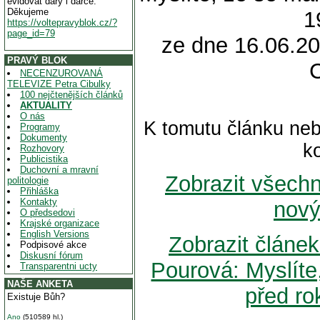
evidovat dary i dárce.
Děkujeme
1
https://voltepravyblok.cz/?
page_id=79
ze dne 16.06.20
PRAVÝ BLOK
NECENZUROVANÁ
TELEVIZE Petra Cibulky
100 nejčtenějších článků
AKTUALITY
O nás
K tomutu článku neb
Programy
Dokumenty
k
Rozhovory
Publicistika
Duchovní a mravní
Zobrazit všech
politologie
Přihláška
Kontakty
nový
O předsedovi
Krajské organizace
English Versions
Zobrazit článe
Podpisové akce
Diskusní fórum
Pourová: Myslít
Transparentni ucty
NAŠE ANKETA
před r
Existuje Bůh?
Ano
(510589 hl.)