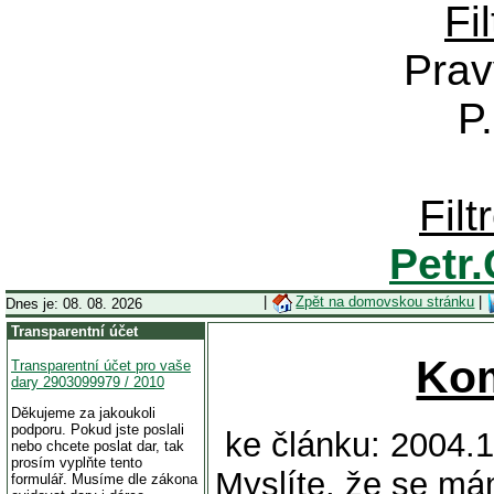
Fi
Prav
P
Fil
Petr
|
Zpět na domovskou stránku
|
Dnes je: 08. 08. 2026
Transparentní účet
Ko
Transparentní účet pro vaše
dary 2903099979 / 2010
Děkujeme za jakoukoli
podporu. Pokud jste poslali
ke článku: 2004.
nebo chcete poslat dar, tak
prosím vyplňte tento
Myslíte, že se má
formulář. Musíme dle zákona