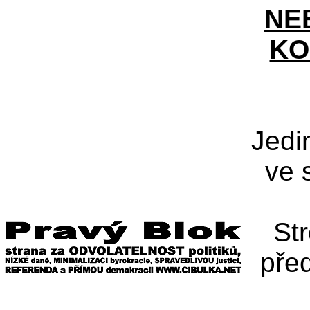
NE
KO
Jedi
ve 
St
pře