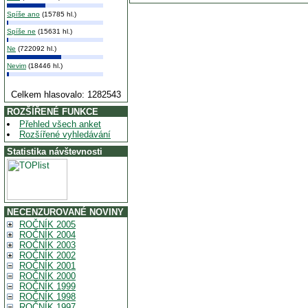
Spíše ano
(15785 hl.)
Spíše ne
(15631 hl.)
Ne
(722092 hl.)
Nevim
(18446 hl.)
Celkem hlasovalo: 1282543
ROZŠÍŘENÉ FUNKCE
Přehled všech anket
Rozšířené vyhledávání
Statistika návštevnosti
NECENZUROVANÉ NOVINY
ROČNÍK 2005
ROČNÍK 2004
ROČNÍK 2003
ROČNÍK 2002
ROČNÍK 2001
ROČNÍK 2000
ROČNÍK 1999
ROČNÍK 1998
ROČNÍK 1997