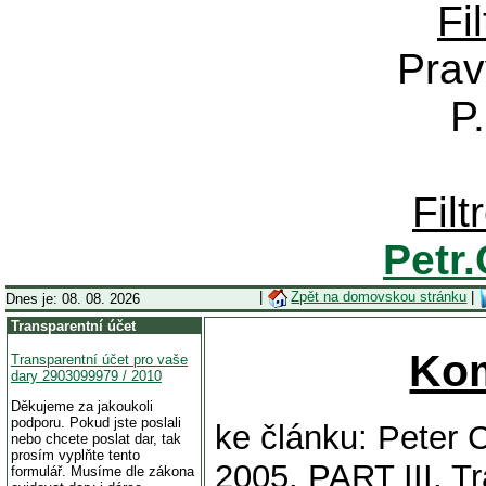
Fi
Prav
P
Fil
Petr
|
Zpět na domovskou stránku
|
Dnes je: 08. 08. 2026
Transparentní účet
Ko
Transparentní účet pro vaše
dary 2903099979 / 2010
Děkujeme za jakoukoli
podporu. Pokud jste poslali
ke článku: Peter C
nebo chcete poslat dar, tak
prosím vyplňte tento
2005, PART III, T
formulář. Musíme dle zákona