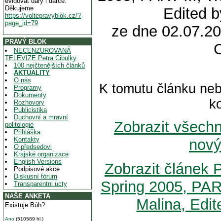
evidovat dary i dárce.
Děkujeme
Edited b
https://voltepravyblok.cz/?
page_id=79
ze dne 02.07.20
PRAVÝ BLOK
NECENZUROVANÁ
TELEVIZE Petra Cibulky
100 nejčtenějších článků
AKTUALITY
O nás
K tomutu článku neb
Programy
Dokumenty
k
Rozhovory
Publicistika
Duchovní a mravní
Zobrazit všech
politologie
Přihláška
Kontakty
nový
O předsedovi
Krajské organizace
English Versions
Zobrazit článek P
Podpisové akce
Diskusní fórum
Spring 2005, PART
Transparentni ucty
NAŠE ANKETA
Malina, Edit
Existuje Bůh?
Ano
(510589 hl.)