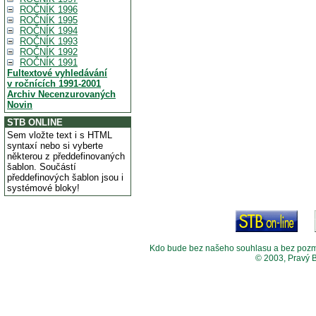
ROČNÍK 1996
ROČNÍK 1995
ROČNÍK 1994
ROČNÍK 1993
ROČNÍK 1992
ROČNÍK 1991
Fultextové vyhledávání
v ročnících 1991-2001
Archiv Necenzurovaných
Novin
STB ONLINE
Sem vložte text i s HTML
syntaxí nebo si vyberte
některou z předdefinovaných
šablon. Součástí
předdefinových šablon jsou i
systémové bloky!
Kdo bude bez našeho souhlasu a bez pozměny
© 2003, Pravý 