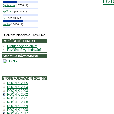
Rad
Spíše ano
(15788 hl.)
Spíše ne
(15634 hl.)
Ne
(722096 hl.)
Nevim
(18450 hl.)
Celkem hlasovalo: 1282562
ROZŠÍŘENÉ FUNKCE
Přehled všech anket
Rozšířené vyhledávání
Statistika návštevnosti
NECENZUROVANÉ NOVINY
ROČNÍK 2005
ROČNÍK 2004
ROČNÍK 2003
ROČNÍK 2002
ROČNÍK 2001
ROČNÍK 2000
ROČNÍK 1999
ROČNÍK 1998
ROČNÍK 1997