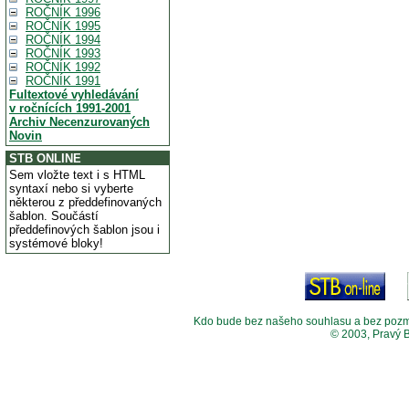
ROČNÍK 1996
ROČNÍK 1995
ROČNÍK 1994
ROČNÍK 1993
ROČNÍK 1992
ROČNÍK 1991
Fultextové vyhledávání
v ročnících 1991-2001
Archiv Necenzurovaných
Novin
STB ONLINE
Sem vložte text i s HTML
syntaxí nebo si vyberte
některou z předdefinovaných
šablon. Součástí
předdefinových šablon jsou i
systémové bloky!
Kdo bude bez našeho souhlasu a bez pozměny
© 2003, Pravý 