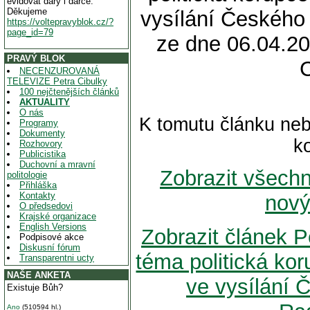
evidovat dary i dárce.
Děkujeme
vysílání Českého
https://voltepravyblok.cz/?
page_id=79
ze dne 06.04.20
PRAVÝ BLOK
NECENZUROVANÁ
TELEVIZE Petra Cibulky
100 nejčtenějších článků
AKTUALITY
O nás
K tomutu článku neb
Programy
Dokumenty
k
Rozhovory
Publicistika
Duchovní a mravní
Zobrazit všech
politologie
Přihláška
Kontakty
nový
O předsedovi
Krajské organizace
English Versions
Zobrazit článek P
Podpisové akce
Diskusní fórum
téma politická kor
Transparentni ucty
NAŠE ANKETA
ve vysílání 
Existuje Bůh?
Ano
(510594 hl.)