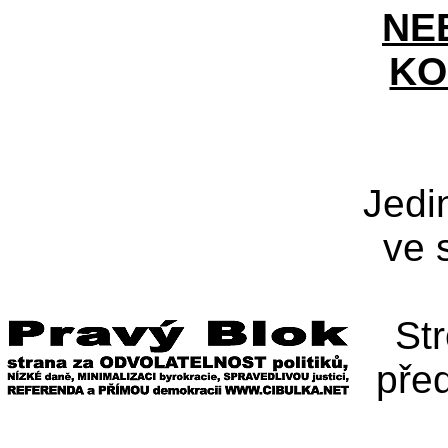
NE
KO
Jedi
ve 
St
pře