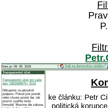
Fi
Prav
P
Fil
Petr
|
Zpět na domovskou stránku
|
Dnes je: 09. 08. 2026
Transparentní účet
Ko
Transparentní účet pro vaše
dary 2903099979 / 2010
Děkujeme za jakoukoli
podporu. Pokud jste poslali
ke článku: Petr C
nebo chcete poslat dar, tak
prosím vyplňte tento
politická korupce
formulář. Musíme dle zákona