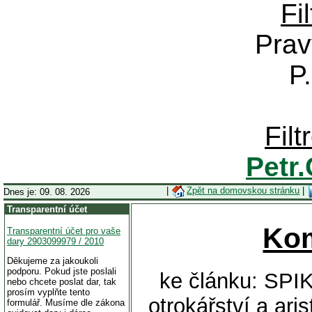
Fi
Prav
P
Fil
Petr
|
Zpět na domovskou stránku
|
Dnes je: 09. 08. 2026
Transparentní účet
Ko
Transparentní účet pro vaše
dary 2903099979 / 2010
Děkujeme za jakoukoli
podporu. Pokud jste poslali
ke článku: SP
nebo chcete poslat dar, tak
prosím vyplňte tento
otrokářství a ar
formulář. Musíme dle zákona