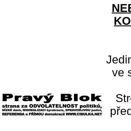
NE
KO
Jedi
ve 
St
pře