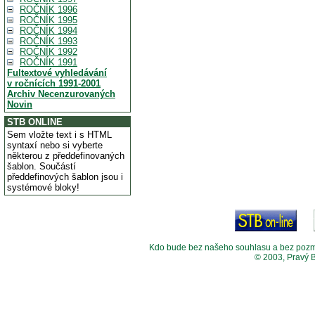
ROČNÍK 1996
ROČNÍK 1995
ROČNÍK 1994
ROČNÍK 1993
ROČNÍK 1992
ROČNÍK 1991
Fultextové vyhledávání
v ročnících 1991-2001
Archiv Necenzurovaných
Novin
STB ONLINE
Sem vložte text i s HTML
syntaxí nebo si vyberte
některou z předdefinovaných
šablon. Součástí
předdefinových šablon jsou i
systémové bloky!
Kdo bude bez našeho souhlasu a bez pozměny
© 2003, Pravý 