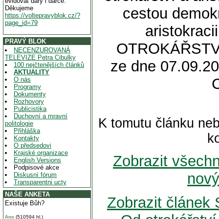
evidovat dary i dárce.
Děkujeme
cestou demokr
https://voltepravyblok.cz/?
page_id=79
aristokrac
PRAVÝ BLOK
OTROKÁŘSTVÍ
NECENZUROVANÁ
TELEVIZE Petra Cibulky
ze dne 07.09.20
100 nejčtenějších článků
AKTUALITY
O nás
Programy
Dokumenty
Rozhovory
Publicistika
Duchovní a mravní
K tomutu článku neb
politologie
Přihláška
k
Kontakty
O předsedovi
Krajské organizace
Zobrazit všech
English Versions
Podpisové akce
nový
Diskusní fórum
Transparentni ucty
NAŠE ANKETA
Zobrazit článe
Existuje Bůh?
Ano
(510594 hl.)