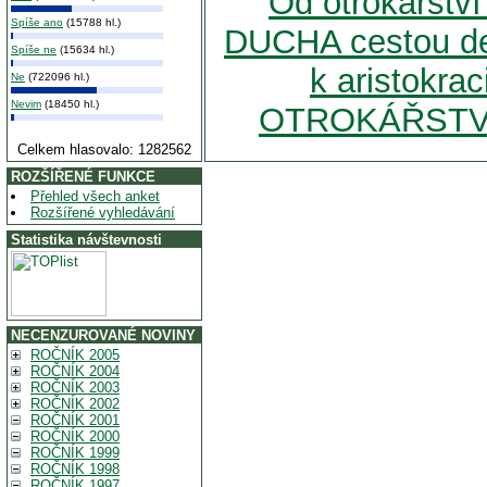
Od otrokářství 
Spíše ano
(15788 hl.)
DUCHA cestou de
Spíše ne
(15634 hl.)
k aristokra
Ne
(722096 hl.)
Nevim
(18450 hl.)
OTROKÁŘSTVÍ
Celkem hlasovalo: 1282562
ROZŠÍŘENÉ FUNKCE
Přehled všech anket
Rozšířené vyhledávání
Statistika návštevnosti
NECENZUROVANÉ NOVINY
ROČNÍK 2005
ROČNÍK 2004
ROČNÍK 2003
ROČNÍK 2002
ROČNÍK 2001
ROČNÍK 2000
ROČNÍK 1999
ROČNÍK 1998
ROČNÍK 1997