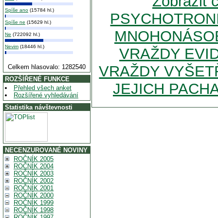
Zobrazit
Spíše ano
(15784 hl.)
PSYCHOTRONI
Spíše ne
(15629 hl.)
MNOHONÁSOB
Ne
(722092 hl.)
Nevim
(18446 hl.)
VRAŽDY EVI
VRAŽDY VYŠETŘ
Celkem hlasovalo: 1282540
ROZŠÍŘENÉ FUNKCE
JEJICH PACH
Přehled všech anket
Rozšířené vyhledávání
Statistika návštevnosti
NECENZUROVANÉ NOVINY
ROČNÍK 2005
ROČNÍK 2004
ROČNÍK 2003
ROČNÍK 2002
ROČNÍK 2001
ROČNÍK 2000
ROČNÍK 1999
ROČNÍK 1998
ROČNÍK 1997