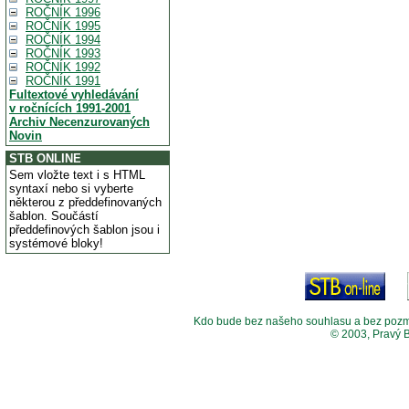
ROČNÍK 1996
ROČNÍK 1995
ROČNÍK 1994
ROČNÍK 1993
ROČNÍK 1992
ROČNÍK 1991
Fultextové vyhledávání
v ročnících 1991-2001
Archiv Necenzurovaných
Novin
STB ONLINE
Sem vložte text i s HTML
syntaxí nebo si vyberte
některou z předdefinovaných
šablon. Součástí
předdefinových šablon jsou i
systémové bloky!
Kdo bude bez našeho souhlasu a bez pozměny
© 2003, Pravý 