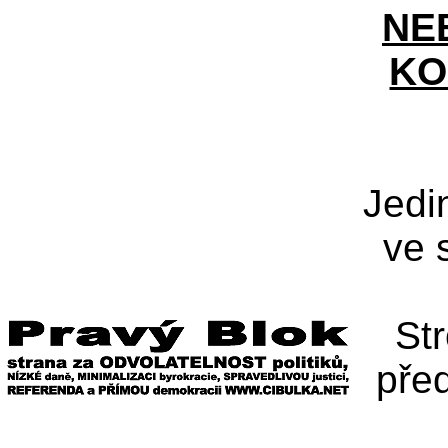
NE
KO
Jedi
ve 
St
pře