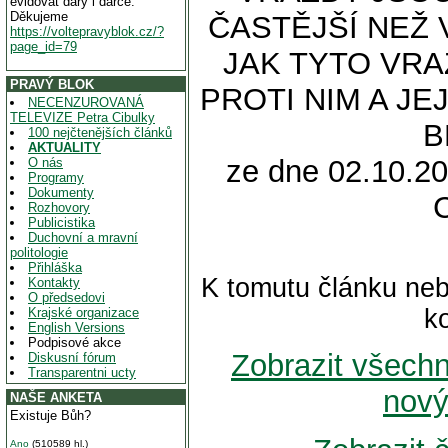
evidovat dary i dárce.
Děkujeme
ČASTĚJŠÍ NEŽ
https://voltepravyblok.cz/?
page_id=79
JAK TYTO VRA
PRAVÝ BLOK
PROTI NIM A J
NECENZUROVANÁ
TELEVIZE Petra Cibulky
B
100 nejčtenějších článků
AKTUALITY
ze dne 02.10.20
O nás
Programy
Dokumenty
Rozhovory
Publicistika
Duchovní a mravní
politologie
Přihláška
K tomutu článku neb
Kontakty
O předsedovi
k
Krajské organizace
English Versions
Podpisové akce
Zobrazit všech
Diskusní fórum
Transparentni ucty
nový
NAŠE ANKETA
Existuje Bůh?
Ano
(510589 hl.)