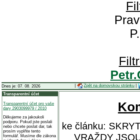
Fi
Prav
P
Fil
Petr
|
Zpět na domovskou stránku
|
Dnes je: 07. 08. 2026
Transparentní účet
Ko
Transparentní účet pro vaše
dary 2903099979 / 2010
Děkujeme za jakoukoli
podporu. Pokud jste poslali
ke článku: SK
nebo chcete poslat dar, tak
prosím vyplňte tento
VRAŽDY JSO
formulář. Musíme dle zákona