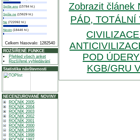
Zobrazit člán
Spíše ano
(15784 hl.)
Spíše ne
(15629 hl.)
PÁD, TOTÁLNÍ
Ne
(722092 hl.)
Nevim
(18446 hl.)
CIVILIZAC
ANTICIVILIZA
Celkem hlasovalo: 1282540
ROZŠÍŘENÉ FUNKCE
POD ÚDERY
Přehled všech anket
Rozšířené vyhledávání
KGB/GRU V
Statistika návštevnosti
NECENZUROVANÉ NOVINY
ROČNÍK 2005
ROČNÍK 2004
ROČNÍK 2003
ROČNÍK 2002
ROČNÍK 2001
ROČNÍK 2000
ROČNÍK 1999
ROČNÍK 1998
ROČNÍK 1997