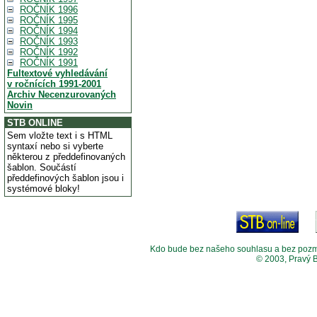
ROČNÍK 1996
ROČNÍK 1995
ROČNÍK 1994
ROČNÍK 1993
ROČNÍK 1992
ROČNÍK 1991
Fultextové vyhledávání
v ročnících 1991-2001
Archiv Necenzurovaných
Novin
STB ONLINE
Sem vložte text i s HTML
syntaxí nebo si vyberte
některou z předdefinovaných
šablon. Součástí
předdefinových šablon jsou i
systémové bloky!
Kdo bude bez našeho souhlasu a bez pozměny
© 2003, Pravý 