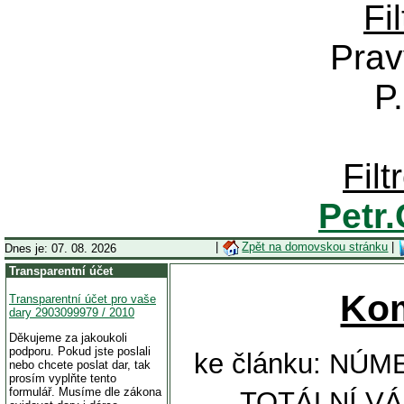
Fi
Prav
P
Fil
Petr
|
Zpět na domovskou stránku
|
Dnes je: 07. 08. 2026
Transparentní účet
Ko
Transparentní účet pro vaše
dary 2903099979 / 2010
Děkujeme za jakoukoli
podporu. Pokud jste poslali
ke článku: NÚ
nebo chcete poslat dar, tak
prosím vyplňte tento
formulář. Musíme dle zákona
TOTÁLNÍ V