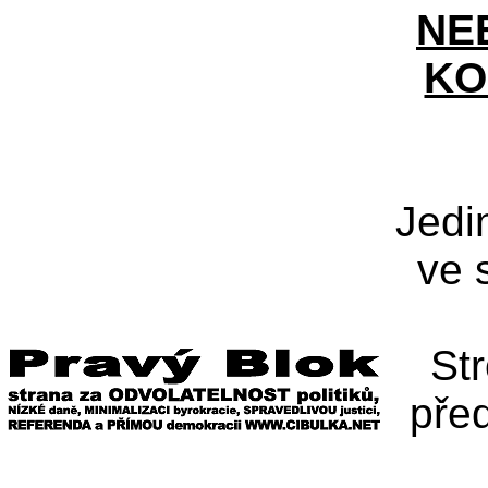
NE
KO
Jedi
ve 
St
pře