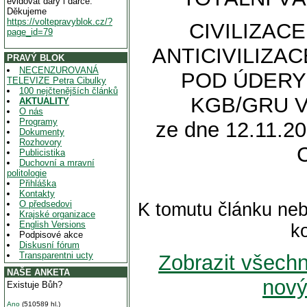
evidovat dary i dárce.
Děkujeme
https://voltepravyblok.cz/?
CIVILIZAC
page_id=79
ANTICIVILIZA
PRAVÝ BLOK
NECENZUROVANÁ
POD ÚDERY
TELEVIZE Petra Cibulky
100 nejčtenějších článků
KGB/GRU V
AKTUALITY
O nás
Programy
ze dne 12.11.20
Dokumenty
Rozhovory
Publicistika
Duchovní a mravní
politologie
Přihláška
Kontakty
O předsedovi
K tomutu článku neb
Krajské organizace
English Versions
k
Podpisové akce
Diskusní fórum
Transparentni ucty
Zobrazit všech
NAŠE ANKETA
nový
Existuje Bůh?
Ano
(510589 hl.)