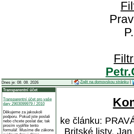
Fi
Prav
P
Fil
Petr
|
Zpět na domovskou stránku
|
Dnes je: 08. 08. 2026
Transparentní účet
Ko
Transparentní účet pro vaše
dary 2903099979 / 2010
Děkujeme za jakoukoli
podporu. Pokud jste poslali
ke článku: PRA
nebo chcete poslat dar, tak
prosím vyplňte tento
Britské listy, Ja
formulář. Musíme dle zákona