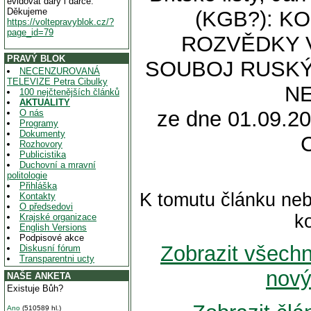
evidovat dary i dárce.
Děkujeme
(KGB?): K
https://voltepravyblok.cz/?
page_id=79
ROZVĚDKY V
PRAVÝ BLOK
SOUBOJ RUSKÝ
NECENZUROVANÁ
TELEVIZE Petra Cibulky
NE
100 nejčtenějších článků
AKTUALITY
ze dne 01.09.20
O nás
Programy
Dokumenty
Rozhovory
Publicistika
Duchovní a mravní
politologie
Přihláška
K tomutu článku neb
Kontakty
O předsedovi
k
Krajské organizace
English Versions
Podpisové akce
Zobrazit všech
Diskusní fórum
Transparentni ucty
nový
NAŠE ANKETA
Existuje Bůh?
Ano
(510589 hl.)