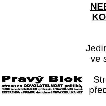
NE
KO
Jedi
ve 
St
pře