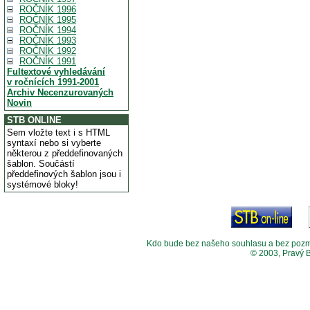
ROČNÍK 1996
ROČNÍK 1995
ROČNÍK 1994
ROČNÍK 1993
ROČNÍK 1992
ROČNÍK 1991
Fultextové vyhledávání
v ročnících 1991-2001
Archiv Necenzurovaných
Novin
STB ONLINE
Sem vložte text i s HTML
syntaxí nebo si vyberte
některou z předdefinovaných
šablon. Součástí
předdefinových šablon jsou i
systémové bloky!
Kdo bude bez našeho souhlasu a bez pozměny
© 2003, Pravý 