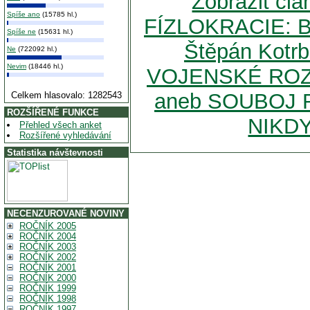
Zobrazit č
Spíše ano
(15785 hl.)
FÍZLOKRACIE: Bri
Spíše ne
(15631 hl.)
Štěpán Kotr
Ne
(722092 hl.)
Nevim
(18446 hl.)
VOJENSKÉ ROZ
aneb SOUBOJ
Celkem hlasovalo: 1282543
ROZŠÍŘENÉ FUNKCE
NIKD
Přehled všech anket
Rozšířené vyhledávání
Statistika návštevnosti
NECENZUROVANÉ NOVINY
ROČNÍK 2005
ROČNÍK 2004
ROČNÍK 2003
ROČNÍK 2002
ROČNÍK 2001
ROČNÍK 2000
ROČNÍK 1999
ROČNÍK 1998
ROČNÍK 1997