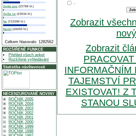
...
Spíše ano
(15788 hl.)
Spíše ne
(15634 hl.)
Zobrazit všech
Ne
(722096 hl.)
Nevim
(18450 hl.)
nový
Celkem hlasovalo: 1282562
Zobrazit č
ROZŠÍŘENÉ FUNKCE
Přehled všech anket
PRACOVAT 
Rozšířené vyhledávání
Statistika návštevnosti
INFORMAČNÍM 
TAJEMSTVÍ P
EXISTOVAT! Z
NECENZUROVANÉ NOVINY
ROČNÍK 2005
STANOU SL
ROČNÍK 2004
ROČNÍK 2003
ROČNÍK 2002
ROČNÍK 2001
ROČNÍK 2000
ROČNÍK 1999
ROČNÍK 1998
ROČNÍK 1997