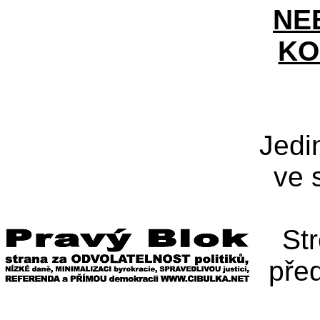
NE
KO
Jedi
ve 
St
pře