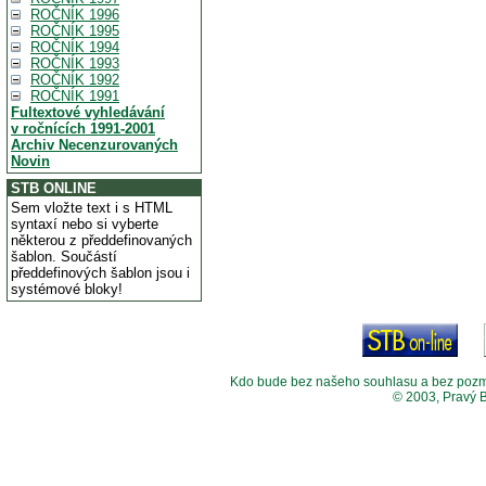
ROČNÍK 1996
ROČNÍK 1995
ROČNÍK 1994
ROČNÍK 1993
ROČNÍK 1992
ROČNÍK 1991
Fultextové vyhledávání
v ročnících 1991-2001
Archiv Necenzurovaných
Novin
STB ONLINE
Sem vložte text i s HTML
syntaxí nebo si vyberte
některou z předdefinovaných
šablon. Součástí
předdefinových šablon jsou i
systémové bloky!
Kdo bude bez našeho souhlasu a bez pozměny
© 2003, Pravý 