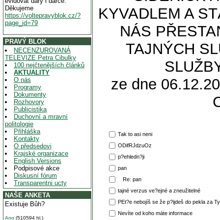
evidovat dary i dárce.
Děkujeme
KYVADLEM A ST
https://voltepravyblok.cz/?
page_id=79
NÁS PŘESTAN
PRAVÝ BLOK
TAJNÝCH SL
NECENZUROVANÁ
TELEVIZE Petra Cibulky
SLUŽBY
100 nejčtenějších článků
AKTUALITY
ze dne 06.12.20
O nás
Programy
Dokumenty
Rozhovory
Publicistika
Duchovní a mravní
politologie
Přihláška
Tak to asi neni
Kontakty
O předsedovi
ODifRJdzuOz
Krajské organizace
p?ehledn?ji
English Versions
Podpisové akce
pan
Diskusní fórum
Re: pan
Transparentni ucty
tajné verzus ve?ejné a zneužitelné
NAŠE ANKETA
PEt?e nebojíš se že p?ijdeš do pekla za Ty t
Existuje Bůh?
Nevíte od koho máte informace
Ano
(510594 hl.)