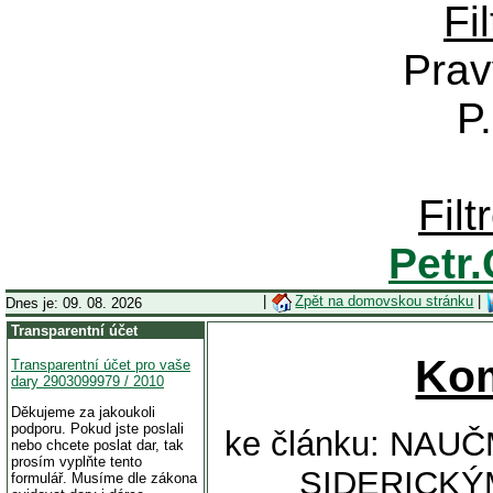
Fi
Prav
P
Fil
Petr
|
Zpět na domovskou stránku
|
Dnes je: 09. 08. 2026
Transparentní účet
Ko
Transparentní účet pro vaše
dary 2903099979 / 2010
Děkujeme za jakoukoli
podporu. Pokud jste poslali
ke článku: NA
nebo chcete poslat dar, tak
prosím vyplňte tento
SIDERICKÝ
formulář. Musíme dle zákona