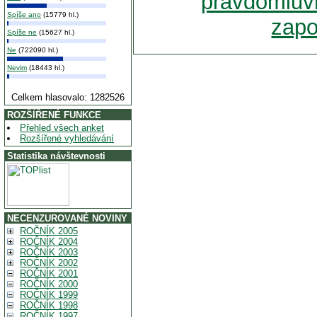
pravdomluvn
Spíše ano
(15779 hl.)
zapo
Spíše ne
(15627 hl.)
Ne
(722090 hl.)
Nevim
(18443 hl.)
Celkem hlasovalo: 1282526
ROZŠÍŘENÉ FUNKCE
Přehled všech anket
Rozšířené vyhledávání
Statistika návštevnosti
NECENZUROVANÉ NOVINY
ROČNÍK 2005
ROČNÍK 2004
ROČNÍK 2003
ROČNÍK 2002
ROČNÍK 2001
ROČNÍK 2000
ROČNÍK 1999
ROČNÍK 1998
ROČNÍK 1997