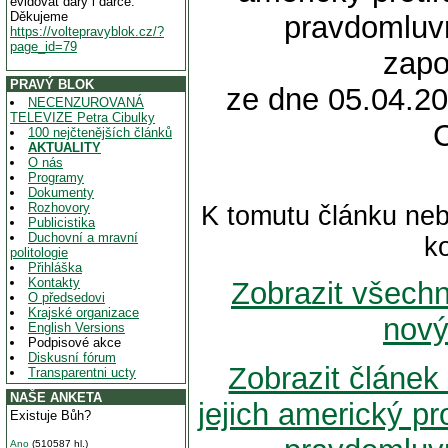
evidovat dary i dárce.
Děkujeme
pravdomluvn
https://voltepravyblok.cz/?
page_id=79
zapo
PRAVÝ BLOK
ze dne 05.04.20
NECENZUROVANÁ
TELEVIZE Petra Cibulky
100 nejčtenějších článků
AKTUALITY
O nás
Programy
Dokumenty
Rozhovory
K tomutu článku neb
Publicistika
Duchovní a mravní
k
politologie
Přihláška
Kontakty
Zobrazit všech
O předsedovi
Krajské organizace
nový
English Versions
Podpisové akce
Diskusní fórum
Zobrazit článe
Transparentni ucty
NAŠE ANKETA
jejich americký pr
Existuje Bůh?
Ano
(510587 hl.)