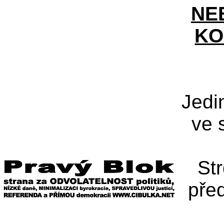
NE
KO
Jedi
ve 
St
pře