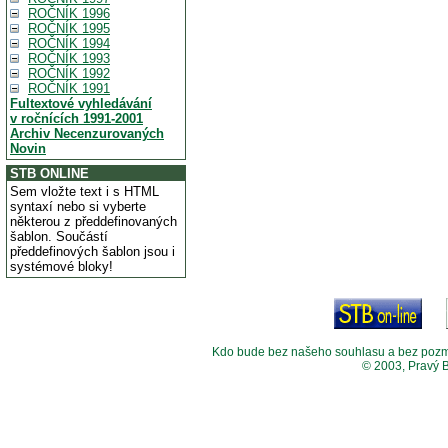
ROČNÍK 1996
ROČNÍK 1995
ROČNÍK 1994
ROČNÍK 1993
ROČNÍK 1992
ROČNÍK 1991
Fultextové vyhledávání
v ročnících 1991-2001
Archiv Necenzurovaných
Novin
STB ONLINE
Sem vložte text i s HTML
syntaxí nebo si vyberte
některou z předdefinovaných
šablon. Součástí
předdefinových šablon jsou i
systémové bloky!
Kdo bude bez našeho souhlasu a bez pozměny
© 2003, Pravý 