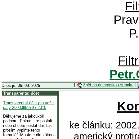
Fi
Prav
P
Fil
Petr
|
Zpět na domovskou stránku
|
Dnes je: 06. 08. 2026
Transparentní účet
Ko
Transparentní účet pro vaše
dary 2903099979 / 2010
Děkujeme za jakoukoli
podporu. Pokud jste poslali
ke článku: 2002
nebo chcete poslat dar, tak
prosím vyplňte tento
americký protir
formulář. Musíme dle zákona