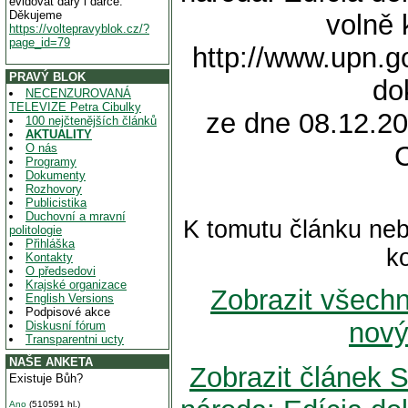
evidovat dary i dárce.
Děkujeme
volně 
https://voltepravyblok.cz/?
page_id=79
http://www.upn.go
PRAVÝ BLOK
do
NECENZUROVANÁ
TELEVIZE Petra Cibulky
ze dne 08.12.20
100 nejčtenějších článků
AKTUALITY
O nás
Programy
Dokumenty
Rozhovory
Publicistika
Duchovní a mravní
K tomutu článku neb
politologie
Přihláška
k
Kontakty
O předsedovi
Krajské organizace
Zobrazit všech
English Versions
Podpisové akce
nový
Diskusní fórum
Transparentni ucty
NAŠE ANKETA
Zobrazit článek 
Existuje Bůh?
Ano
(510591 hl.)