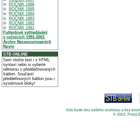
ROČNÍK 1996
ROČNÍK 1995
ROČNÍK 1994
ROČNÍK 1993
ROČNÍK 1992
ROČNÍK 1991
Fultextové vyhledávání
v ročnících 1991-2001
Archiv Necenzurovaných
Novin
STB ONLINE
Sem vložte text i s HTML
syntaxí nebo si vyberte
některou z předdefinovaných
šablon. Součástí
předdefinových šablon jsou i
systémové bloky!
Kdo bude bez našeho souhlasu a bez pozměny
© 2003, Pravý 