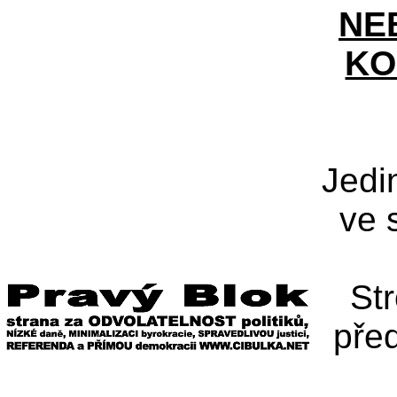
NE
KO
Jedi
ve 
St
pře