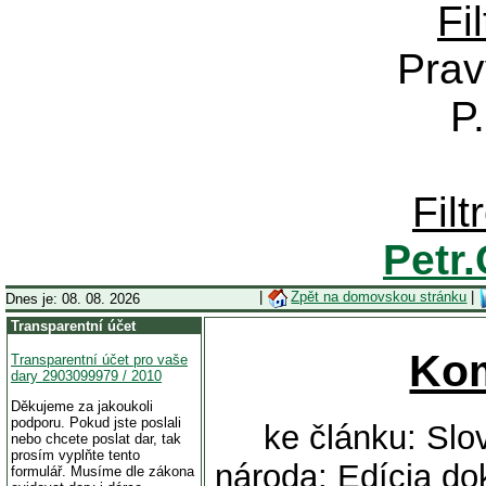
Fi
Prav
P
Fil
Petr
|
Zpět na domovskou stránku
|
Dnes je: 08. 08. 2026
Transparentní účet
Ko
Transparentní účet pro vaše
dary 2903099979 / 2010
Děkujeme za jakoukoli
podporu. Pokud jste poslali
ke článku: Sl
nebo chcete poslat dar, tak
prosím vyplňte tento
národa: Edícia do
formulář. Musíme dle zákona