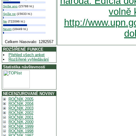
národa: Edícia do
Spíše ano
(15788 hl.)
volně 
Spíše ne
(15633 hl.)
http://www.upn.go
Ne
(722096 hl.)
Nevim
(18449 hl.)
do
Celkem hlasovalo: 1282557
ROZŠÍŘENÉ FUNKCE
Přehled všech anket
Rozšířené vyhledávání
Statistika návštevnosti
NECENZUROVANÉ NOVINY
ROČNÍK 2005
ROČNÍK 2004
ROČNÍK 2003
ROČNÍK 2002
ROČNÍK 2001
ROČNÍK 2000
ROČNÍK 1999
ROČNÍK 1998
ROČNÍK 1997