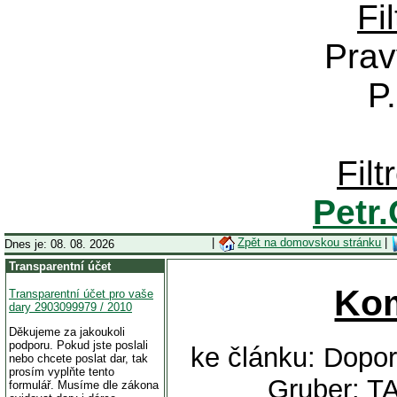
Fi
Prav
P
Fil
Petr
|
Zpět na domovskou stránku
|
Dnes je: 08. 08. 2026
Transparentní účet
Ko
Transparentní účet pro vaše
dary 2903099979 / 2010
Děkujeme za jakoukoli
podporu. Pokud jste poslali
ke článku: Dopo
nebo chcete poslat dar, tak
prosím vyplňte tento
Gruber: 
formulář. Musíme dle zákona