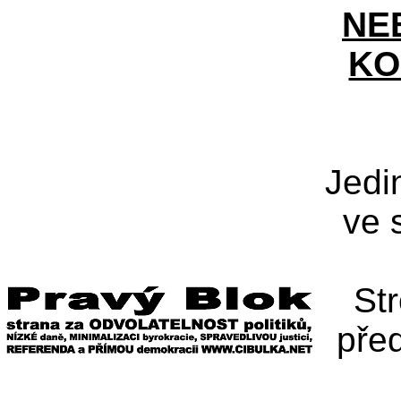
NE
KO
Jedi
ve 
St
pře