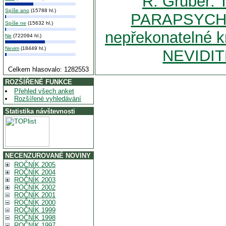
R. Gruber:
Spíše ano
(15788 hl.)
PARAPSYCHO
Spíše ne
(15632 hl.)
nepřekonatelné k
Ne
(722094 hl.)
Nevim
(18449 hl.)
NEVIDIT
Celkem hlasovalo: 1282553
ROZŠÍŘENÉ FUNKCE
Přehled všech anket
Rozšířené vyhledávání
Statistika návštevnosti
NECENZUROVANÉ NOVINY
ROČNÍK 2005
ROČNÍK 2004
ROČNÍK 2003
ROČNÍK 2002
ROČNÍK 2001
ROČNÍK 2000
ROČNÍK 1999
ROČNÍK 1998
ROČNÍK 1997