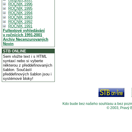
ROČNÍK 1996
ROČNÍK 1995
ROČNÍK 1994
ROČNÍK 1993
ROČNÍK 1992
ROČNÍK 1991
Fultextové vyhledávání
v ročnících 1991-2001
Archiv Necenzurovaných
Novin
STB ONLINE
Sem vložte text i s HTML
syntaxí nebo si vyberte
některou z předdefinovaných
šablon. Součástí
předdefinových šablon jsou i
systémové bloky!
Kdo bude bez našeho souhlasu a bez pozměny
© 2003, Pravý 