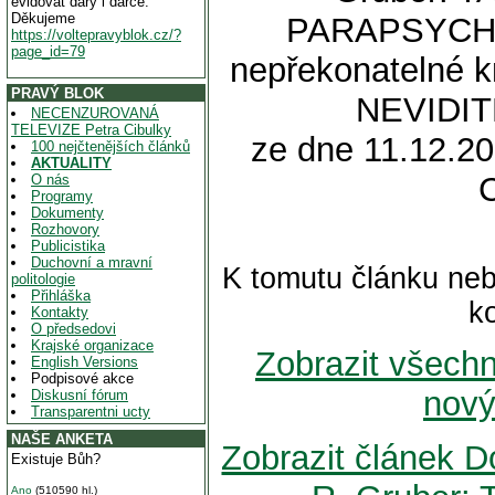
evidovat dary i dárce.
Děkujeme
PARAPSYCHO
https://voltepravyblok.cz/?
page_id=79
nepřekonatelné k
PRAVÝ BLOK
NEVIDIT
NECENZUROVANÁ
TELEVIZE Petra Cibulky
ze dne 11.12.20
100 nejčtenějších článků
AKTUALITY
O nás
Programy
Dokumenty
Rozhovory
Publicistika
Duchovní a mravní
K tomutu článku neb
politologie
Přihláška
k
Kontakty
O předsedovi
Krajské organizace
Zobrazit všech
English Versions
Podpisové akce
nový
Diskusní fórum
Transparentni ucty
NAŠE ANKETA
Zobrazit článek 
Existuje Bůh?
Ano
(510590 hl.)