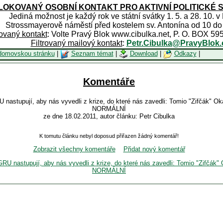
OKOVANÝ OSOBNÍ KONTAKT PRO AKTIVNÍ POLITICKÉ 
Jediná možnost je každý rok ve státní svátky 1. 5. a 28. 10. v
Strossmayerově náměstí před kostelem sv. Antonína od 10 do
rovaný kontakt
: Volte Pravý Blok www.cibulka.net, P. O. BOX 59
Filtrovaný mailový kontakt
:
Petr.Cibulka@PravyBlok.
domovskou stránku
|
Seznam témat
|
Download
|
Odkazy
|
Komentáře
RU nastupují, aby nás vyvedli z krize, do které nás zavedli: Tomio "Zifč
NORMÁLNÍ
ze dne 18.02.2011, autor článku: Petr Cibulka
K tomutu článku nebyl doposud přiřazen žádný komentář!
Zobrazit všechny komentáře
Přidat nový komentář
/GRU nastupují, aby nás vyvedli z krize, do které nás zavedli: Tomio "Zi
NORMÁLNÍ