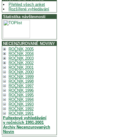
Přehled všech anket
Rozšířené vyhledávání
Statistika návštevnosti
NECENZUROVANÉ NOVINY
ROČNÍK 2005
ROČNÍK 2004
ROČNÍK 2003
ROČNÍK 2002
ROČNÍK 2001
ROČNÍK 2000
ROČNÍK 1999
ROČNÍK 1998
ROČNÍK 1997
ROČNÍK 1996
ROČNÍK 1995
ROČNÍK 1994
ROČNÍK 1993
ROČNÍK 1992
ROČNÍK 1991
Fultextové vyhledávání
v ročnících 1991-2001
Archiv Necenzurovaných
Novin