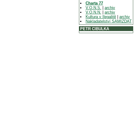
Charta 77
V.O.N.S.
|
archiv
V.O.N.N.
|
archiv
Kultura v Ilegalitě
|
archiv
Nakladatelství SAMIZDAT
PETR CIBULKA