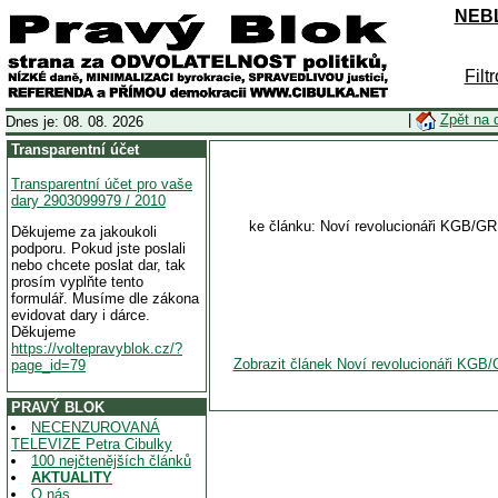
NEBL
Filt
|
Zpět na 
Dnes je: 08. 08. 2026
Transparentní účet
Transparentní účet pro vaše
dary 2903099979 / 2010
ke článku: Noví revolucionáři KGB/G
Děkujeme za jakoukoli
podporu. Pokud jste poslali
nebo chcete poslat dar, tak
prosím vyplňte tento
formulář. Musíme dle zákona
evidovat dary i dárce.
Děkujeme
https://voltepravyblok.cz/?
Zobrazit článek Noví revolucionáři KGB
page_id=79
PRAVÝ BLOK
NECENZUROVANÁ
TELEVIZE Petra Cibulky
100 nejčtenějších článků
AKTUALITY
O nás