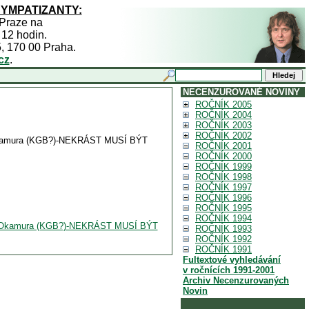
SYMPATIZANTY:
 Praze na
 12 hodin.
5, 170 00 Praha.
cz
.
NECENZUROVANÉ NOVINY
ROČNÍK 2005
ROČNÍK 2004
ROČNÍK 2003
ROČNÍK 2002
ák" Okamura (KGB?)-NEKRÁST MUSÍ BÝT
ROČNÍK 2001
ROČNÍK 2000
ROČNÍK 1999
ROČNÍK 1998
ROČNÍK 1997
ROČNÍK 1996
ROČNÍK 1995
ROČNÍK 1994
fčák" Okamura (KGB?)-NEKRÁST MUSÍ BÝT
ROČNÍK 1993
ROČNÍK 1992
ROČNÍK 1991
Fultextové vyhledávání
v ročnících 1991-2001
Archiv Necenzurovaných
Novin