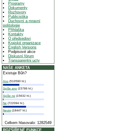
Programy
Dokumenty
Rozhovory
Publicistika
Duchovní a mravní
politologie
Přihláška
Kontakty
O předsedovi
Krajské organizace
English Versions
Podpisové akce
Diskusní fórum
Transparentni ucty
NAŠE ANKETA
Existuje Bůh?
Ano
(510590 hl.)
Spíše ano
(15786 hl.)
Spíše ne
(15632 hl.)
Ne
(722094 hl.)
Nevim
(18447 hl.)
Celkem hlasovalo: 1282549
ROZŠÍŘENÉ FUNKCE