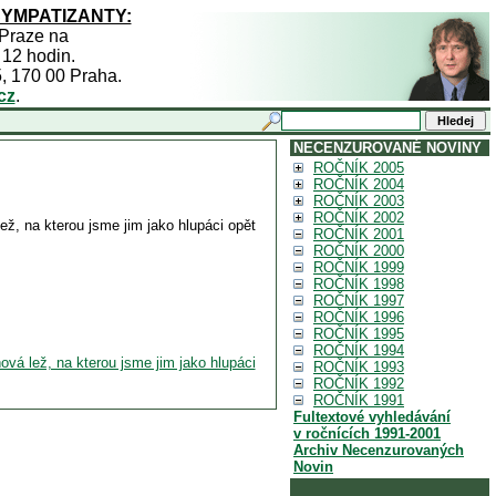
SYMPATIZANTY:
 Praze na
 12 hodin.
5, 170 00 Praha.
cz
.
NECENZUROVANÉ NOVINY
ROČNÍK 2005
ROČNÍK 2004
ROČNÍK 2003
ROČNÍK 2002
ž, na kterou jsme jim jako hlupáci opět
ROČNÍK 2001
ROČNÍK 2000
ROČNÍK 1999
ROČNÍK 1998
ROČNÍK 1997
ROČNÍK 1996
ROČNÍK 1995
ROČNÍK 1994
vá lež, na kterou jsme jim jako hlupáci
ROČNÍK 1993
ROČNÍK 1992
ROČNÍK 1991
Fultextové vyhledávání
v ročnících 1991-2001
Archiv Necenzurovaných
Novin