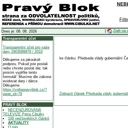
NEBL
Filt
|
Zpět na 
Dnes je: 08. 08. 2026
Transparentní účet
Transparentní účet pro vaše
dary 2903099979 / 2010
ke článku: Předseda vlády guberniální Če
Děkujeme za jakoukoli
podporu. Pokud jste poslali
nebo chcete poslat dar, tak
prosím vyplňte tento
formulář. Musíme dle zákona
evidovat dary i dárce.
Děkujeme
https://voltepravyblok.cz/?
Zobrazit článek Předseda vlády guberniál
page_id=79
PRAVÝ BLOK
NECENZUROVANÁ
TELEVIZE Petra Cibulky
100 nejčtenějších článků
AKTUALITY
O nás