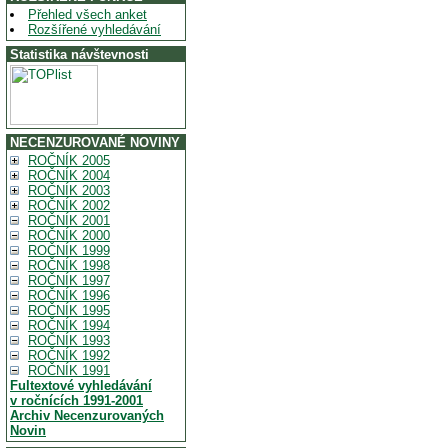
Přehled všech anket
Rozšířené vyhledávání
Statistika návštevnosti
NECENZUROVANÉ NOVINY
ROČNÍK 2005
ROČNÍK 2004
ROČNÍK 2003
ROČNÍK 2002
ROČNÍK 2001
ROČNÍK 2000
ROČNÍK 1999
ROČNÍK 1998
ROČNÍK 1997
ROČNÍK 1996
ROČNÍK 1995
ROČNÍK 1994
ROČNÍK 1993
ROČNÍK 1992
ROČNÍK 1991
Fultextové vyhledávání
v ročnících 1991-2001
Archiv Necenzurovaných
Novin