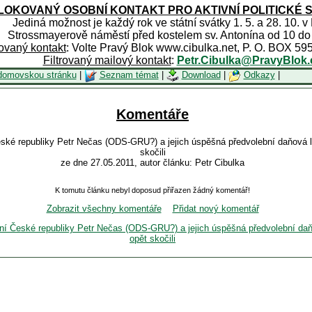
OKOVANÝ OSOBNÍ KONTAKT PRO AKTIVNÍ POLITICKÉ 
Jediná možnost je každý rok ve státní svátky 1. 5. a 28. 10. v
Strossmayerově náměstí před kostelem sv. Antonína od 10 do
rovaný kontakt
: Volte Pravý Blok www.cibulka.net, P. O. BOX 59
Filtrovaný mailový kontakt
:
Petr.Cibulka@PravyBlok.
domovskou stránku
|
Seznam témat
|
Download
|
Odkazy
|
Komentáře
ské republiky Petr Nečas (ODS-GRU?) a jejich úspěšná předvolební daňová le
skočili
ze dne 27.05.2011, autor článku: Petr Cibulka
K tomutu článku nebyl doposud přiřazen žádný komentář!
Zobrazit všechny komentáře
Přidat nový komentář
ní České republiky Petr Nečas (ODS-GRU?) a jejich úspěšná předvolební daňo
opět skočili