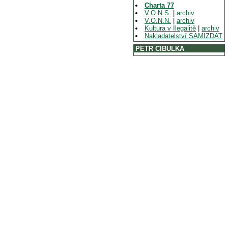
Charta 77
V.O.N.S.
|
archiv
V.O.N.N.
|
archiv
Kultura v Ilegalitě
|
archiv
Nakladatelství SAMIZDAT
PETR CIBULKA