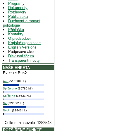
Programy
Dokumenty
Rozhovory
Publicistika
Duchovní a mravní
politologie
Přihláška
Kontakty
O předsedovi
Krajské organizace
English Versions
Podpisové akce
Diskusní fórum
Transparentni ucty
NAŠE ANKETA
Existuje Bůh?
Ano
(510589 hl.)
Spíše ano
(15785 hl.)
Spíše ne
(15631 hl.)
Ne
(722092 hl.)
Nevim
(18446 hl.)
Celkem hlasovalo: 1282543
ROZŠÍŘENÉ FUNKCE