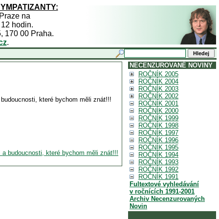
SYMPATIZANTY:
 Praze na
 12 hodin.
5, 170 00 Praha.
cz
.
NECENZUROVANÉ NOVINY
ROČNÍK 2005
ROČNÍK 2004
ROČNÍK 2003
ROČNÍK 2002
 a budoucnosti, které bychom měli znát!!!
ROČNÍK 2001
ROČNÍK 2000
ROČNÍK 1999
ROČNÍK 1998
ROČNÍK 1997
ROČNÍK 1996
ROČNÍK 1995
ti a budoucnosti, které bychom měli znát!!!
ROČNÍK 1994
ROČNÍK 1993
ROČNÍK 1992
ROČNÍK 1991
Fultextové vyhledávání
v ročnících 1991-2001
Archiv Necenzurovaných
Novin