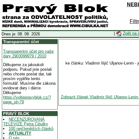
NEBL
Filt
|
Zpět na 
Dnes je: 08. 08. 2026
Transparentní účet
Transparentní účet pro vaše
dary 2903099979 / 2010
ke článku: Vladimir Ilijič Uljanov-Lenin 
Děkujeme za jakoukoli
podporu. Pokud jste poslali
nebo chcete poslat dar, tak
prosím vyplňte tento
formulář. Musíme dle zákona
evidovat dary i dárce.
Děkujeme
Zobrazit článek Vladimir Ilijič Uljanov-Leni
https://voltepravyblok.cz/?
page_id=79
PRAVÝ BLOK
NECENZUROVANÁ
TELEVIZE Petra Cibulky
100 nejčtenějších článků
AKTUALITY
O nás