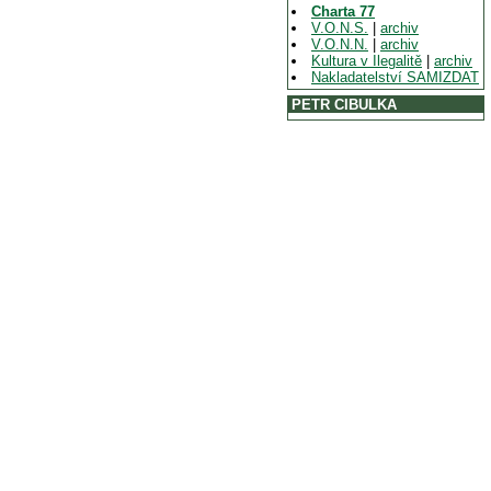
Charta 77
V.O.N.S.
|
archiv
V.O.N.N.
|
archiv
Kultura v Ilegalitě
|
archiv
Nakladatelství SAMIZDAT
PETR CIBULKA