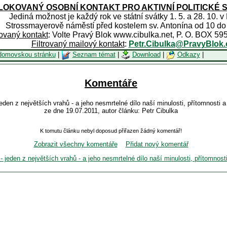
OKOVANÝ OSOBNÍ KONTAKT PRO AKTIVNÍ POLITICKÉ 
Jediná možnost je každý rok ve státní svátky 1. 5. a 28. 10. v
Strossmayerově náměstí před kostelem sv. Antonína od 10 do
rovaný kontakt
: Volte Pravý Blok www.cibulka.net, P. O. BOX 59
Filtrovaný mailový kontakt
:
Petr.Cibulka@PravyBlok.
domovskou stránku
|
Seznam témat
|
Download
|
Odkazy
|
Komentáře
- jeden z největších vrahů - a jeho nesmrtelné dílo naší minulosti, přítomnosti
ze dne 19.07.2011, autor článku: Petr Cibulka
K tomutu článku nebyl doposud přiřazen žádný komentář!
Zobrazit všechny komentáře
Přidat nový komentář
n - jeden z největších vrahů - a jeho nesmrtelné dílo naší minulosti, přítomnos