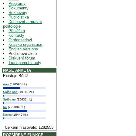
Programy
Dokumenty
Rozhovory
Publicistika
Duchovní a mravní
politologie
Přihláška
Kontakty
O předsedovi
Krajské organizace
English Versions
Podpisové akce
Diskusní fórum
Transparentni ucty
NAŠE ANKETA
Existuje Bůh?
Ano
(510590 hl.)
Spíše ano
(15788 hl.)
Spíše ne
(15632 hl.)
Ne
(722094 hl.)
Nevim
(18449 hl.)
Celkem hlasovalo: 1282553
ROZŠÍŘENÉ FUNKCE