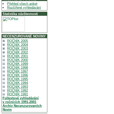
Přehled všech anket
Rozšířené vyhledávání
Statistika návštevnosti
NECENZUROVANÉ NOVINY
ROČNÍK 2005
ROČNÍK 2004
ROČNÍK 2003
ROČNÍK 2002
ROČNÍK 2001
ROČNÍK 2000
ROČNÍK 1999
ROČNÍK 1998
ROČNÍK 1997
ROČNÍK 1996
ROČNÍK 1995
ROČNÍK 1994
ROČNÍK 1993
ROČNÍK 1992
ROČNÍK 1991
Fultextové vyhledávání
v ročnících 1991-2001
Archiv Necenzurovaných
Novin