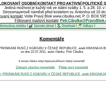
OKOVANÝ OSOBNÍ KONTAKT PRO AKTIVNÍ POLITICKÉ 
Jediná možnost je každý rok ve státní svátky 1. 5. a 28. 10. v
Strossmayerově náměstí před kostelem sv. Antonína od 10 do
rovaný kontakt
: Volte Pravý Blok www.cibulka.net, P. O. BOX 59
Filtrovaný mailový kontakt
:
Petr.Cibulka@PravyBlok.
domovskou stránku
|
Seznam témat
|
Download
|
Odkazy
|
Komentáře
= PRONIKÁNÍ RUSŮ Z KGB/GRU V ČESKÉ REPUBLICE, aneb KRASNAJA B
ze dne 22.07.2011, autor článku: Petr Cibulka
K tomutu článku nebyl doposud přiřazen žádný komentář!
Zobrazit všechny komentáře
Přidat nový komentář
NÍ = PRONIKÁNÍ RUSŮ Z KGB/GRU V ČESKÉ REPUBLICE, aneb KRASNAJ