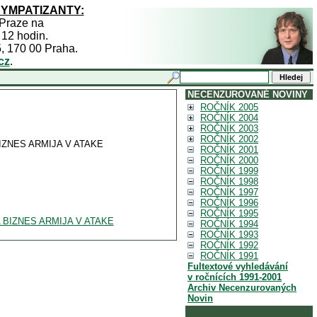
SYMPATIZANTY:
 Praze na
 12 hodin.
5, 170 00 Praha.
cz
.
NECENZUROVANÉ NOVINY
ROČNÍK 2005
ROČNÍK 2004
ROČNÍK 2003
ROČNÍK 2002
IZNES ARMIJA V ATAKE
ROČNÍK 2001
ROČNÍK 2000
ROČNÍK 1999
ROČNÍK 1998
ROČNÍK 1997
ROČNÍK 1996
ROČNÍK 1995
A BIZNES ARMIJA V ATAKE
ROČNÍK 1994
ROČNÍK 1993
ROČNÍK 1992
ROČNÍK 1991
Fultextové vyhledávání
v ročnících 1991-2001
Archiv Necenzurovaných
Novin