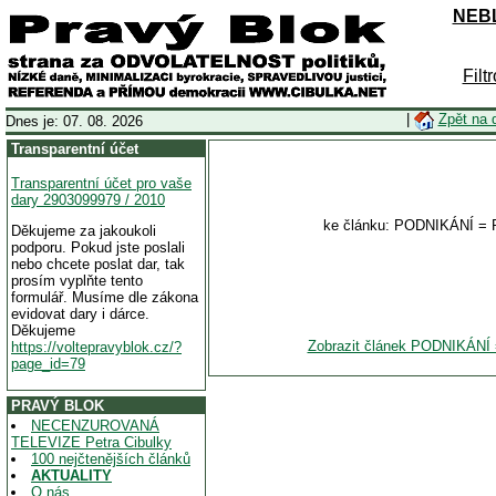
NEBL
Filt
|
Zpět na 
Dnes je: 07. 08. 2026
Transparentní účet
Transparentní účet pro vaše
dary 2903099979 / 2010
ke článku: PODNIKÁNÍ 
Děkujeme za jakoukoli
podporu. Pokud jste poslali
nebo chcete poslat dar, tak
prosím vyplňte tento
formulář. Musíme dle zákona
evidovat dary i dárce.
Děkujeme
Zobrazit článek PODNIKÁ
https://voltepravyblok.cz/?
page_id=79
PRAVÝ BLOK
NECENZUROVANÁ
TELEVIZE Petra Cibulky
100 nejčtenějších článků
AKTUALITY
O nás