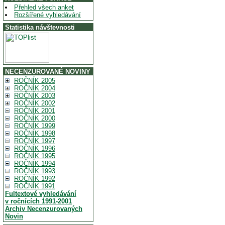
Přehled všech anket
Rozšířené vyhledávání
Statistika návštevnosti
NECENZUROVANÉ NOVINY
ROČNÍK 2005
ROČNÍK 2004
ROČNÍK 2003
ROČNÍK 2002
ROČNÍK 2001
ROČNÍK 2000
ROČNÍK 1999
ROČNÍK 1998
ROČNÍK 1997
ROČNÍK 1996
ROČNÍK 1995
ROČNÍK 1994
ROČNÍK 1993
ROČNÍK 1992
ROČNÍK 1991
Fultextové vyhledávání
v ročnících 1991-2001
Archiv Necenzurovaných
Novin