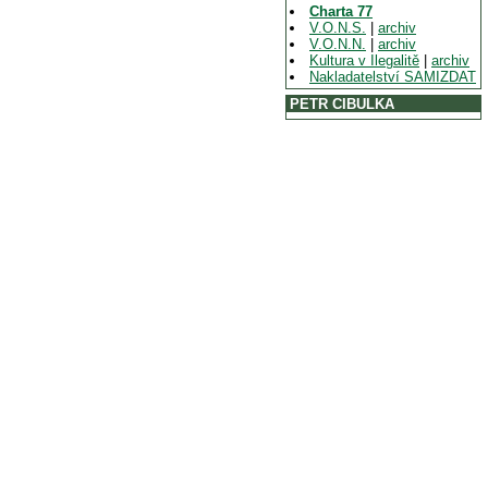
Charta 77
V.O.N.S.
|
archiv
V.O.N.N.
|
archiv
Kultura v Ilegalitě
|
archiv
Nakladatelství SAMIZDAT
PETR CIBULKA