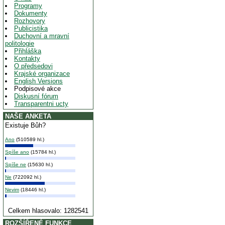
Programy
Dokumenty
Rozhovory
Publicistika
Duchovní a mravní
politologie
Přihláška
Kontakty
O předsedovi
Krajské organizace
English Versions
Podpisové akce
Diskusní fórum
Transparentni ucty
NAŠE ANKETA
Existuje Bůh?
Ano
(510589 hl.)
Spíše ano
(15784 hl.)
Spíše ne
(15630 hl.)
Ne
(722092 hl.)
Nevim
(18446 hl.)
Celkem hlasovalo: 1282541
ROZŠÍŘENÉ FUNKCE