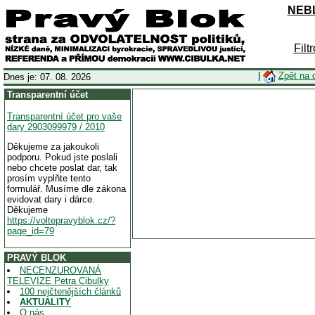
NEBL
Filt
|
Zpět na 
Dnes je: 07. 08. 2026
Transparentní účet
Transparentní účet pro vaše
dary 2903099979 / 2010
Děkujeme za jakoukoli
podporu. Pokud jste poslali
nebo chcete poslat dar, tak
prosím vyplňte tento
formulář. Musíme dle zákona
evidovat dary i dárce.
Děkujeme
https://voltepravyblok.cz/?
page_id=79
PRAVÝ BLOK
NECENZUROVANÁ
TELEVIZE Petra Cibulky
100 nejčtenějších článků
AKTUALITY
O nás