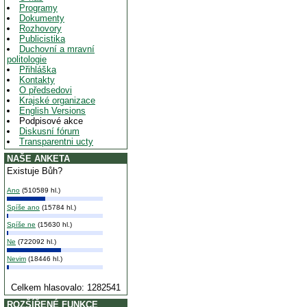
Programy
Dokumenty
Rozhovory
Publicistika
Duchovní a mravní
politologie
Přihláška
Kontakty
O předsedovi
Krajské organizace
English Versions
Podpisové akce
Diskusní fórum
Transparentni ucty
NAŠE ANKETA
Existuje Bůh?
Ano
(510589 hl.)
Spíše ano
(15784 hl.)
Spíše ne
(15630 hl.)
Ne
(722092 hl.)
Nevim
(18446 hl.)
Celkem hlasovalo: 1282541
ROZŠÍŘENÉ FUNKCE