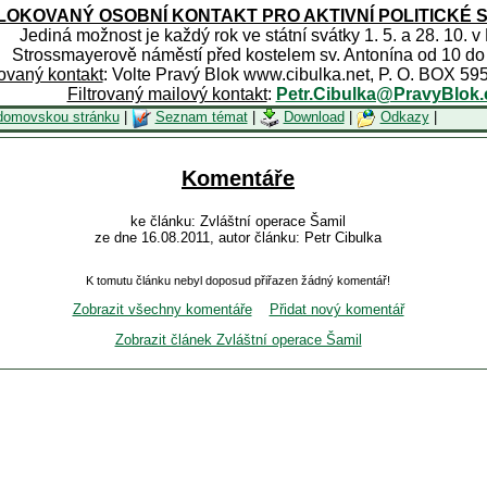
OKOVANÝ OSOBNÍ KONTAKT PRO AKTIVNÍ POLITICKÉ 
Jediná možnost je každý rok ve státní svátky 1. 5. a 28. 10. v
Strossmayerově náměstí před kostelem sv. Antonína od 10 do
rovaný kontakt
: Volte Pravý Blok www.cibulka.net, P. O. BOX 59
Filtrovaný mailový kontakt
:
Petr.Cibulka@PravyBlok.
domovskou stránku
|
Seznam témat
|
Download
|
Odkazy
|
Komentáře
ke článku: Zvláštní operace Šamil
ze dne 16.08.2011, autor článku: Petr Cibulka
K tomutu článku nebyl doposud přiřazen žádný komentář!
Zobrazit všechny komentáře
Přidat nový komentář
Zobrazit článek Zvláštní operace Šamil