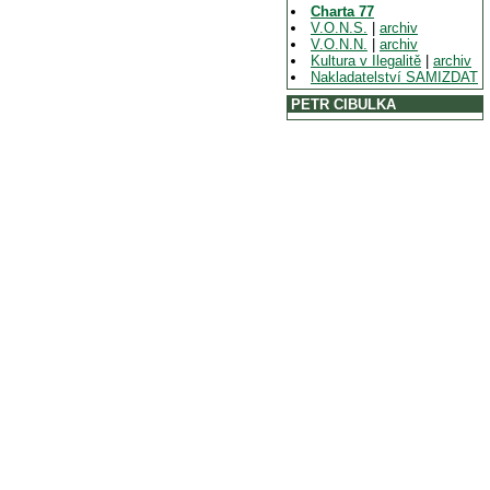
Charta 77
V.O.N.S.
|
archiv
V.O.N.N.
|
archiv
Kultura v Ilegalitě
|
archiv
Nakladatelství SAMIZDAT
PETR CIBULKA