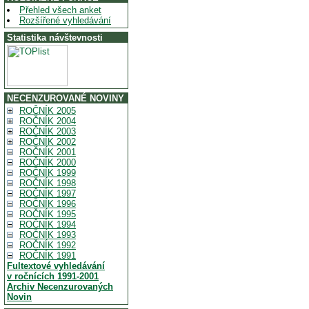
Přehled všech anket
Rozšířené vyhledávání
Statistika návštevnosti
NECENZUROVANÉ NOVINY
ROČNÍK 2005
ROČNÍK 2004
ROČNÍK 2003
ROČNÍK 2002
ROČNÍK 2001
ROČNÍK 2000
ROČNÍK 1999
ROČNÍK 1998
ROČNÍK 1997
ROČNÍK 1996
ROČNÍK 1995
ROČNÍK 1994
ROČNÍK 1993
ROČNÍK 1992
ROČNÍK 1991
Fultextové vyhledávání
v ročnících 1991-2001
Archiv Necenzurovaných
Novin