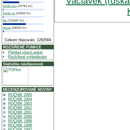
Vaclavek (ruská 
Spíše ano
(15791 hl.)
Spíše ne
(15634 hl.)
Ne
(722097 hl.)
Nevim
(18452 hl.)
Celkem hlasovalo: 1282569
ROZŠÍŘENÉ FUNKCE
Přehled všech anket
Rozšířené vyhledávání
Statistika návštevnosti
NECENZUROVANÉ NOVINY
ROČNÍK 2005
ROČNÍK 2004
ROČNÍK 2003
ROČNÍK 2002
ROČNÍK 2001
ROČNÍK 2000
ROČNÍK 1999
ROČNÍK 1998
ROČNÍK 1997