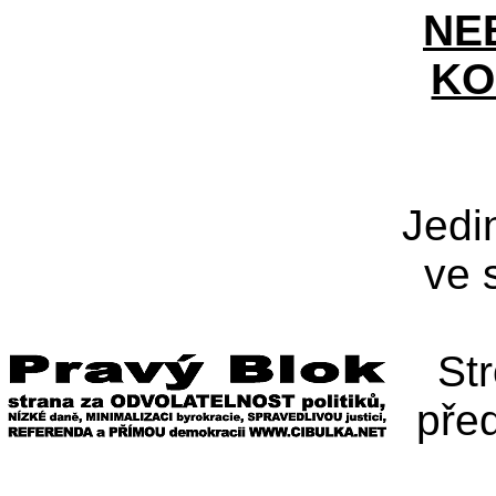
NE
KO
Jedi
ve 
St
pře