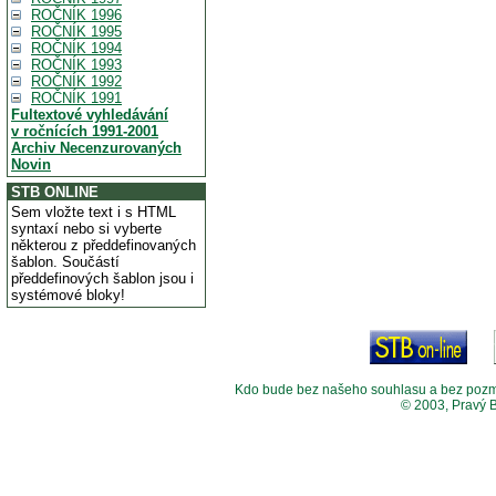
ROČNÍK 1996
ROČNÍK 1995
ROČNÍK 1994
ROČNÍK 1993
ROČNÍK 1992
ROČNÍK 1991
Fultextové vyhledávání
v ročnících 1991-2001
Archiv Necenzurovaných
Novin
STB ONLINE
Sem vložte text i s HTML
syntaxí nebo si vyberte
některou z předdefinovaných
šablon. Součástí
předdefinových šablon jsou i
systémové bloky!
Kdo bude bez našeho souhlasu a bez pozměny
© 2003, Pravý 