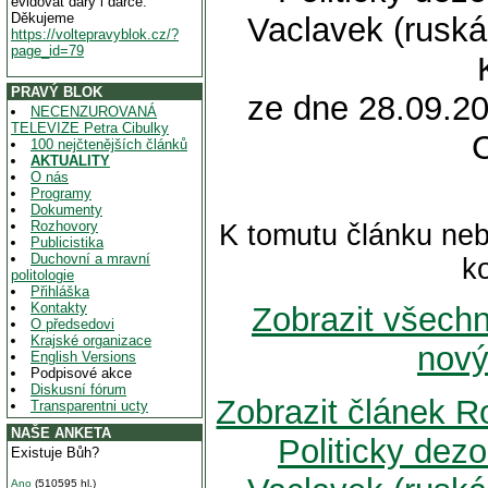
evidovat dary i dárce.
Děkujeme
Vaclavek (ruská 
https://voltepravyblok.cz/?
page_id=79
PRAVÝ BLOK
ze dne 28.09.20
NECENZUROVANÁ
TELEVIZE Petra Cibulky
100 nejčtenějších článků
AKTUALITY
O nás
Programy
Dokumenty
Rozhovory
K tomutu článku neb
Publicistika
Duchovní a mravní
k
politologie
Přihláška
Kontakty
Zobrazit všech
O předsedovi
Krajské organizace
nový
English Versions
Podpisové akce
Diskusní fórum
Zobrazit článek R
Transparentni ucty
NAŠE ANKETA
Politicky dez
Existuje Bůh?
Ano
(510595 hl.)