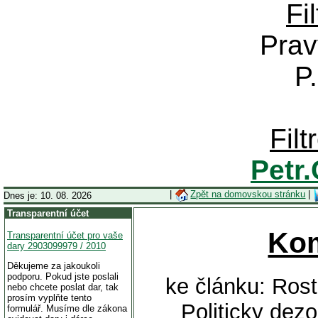
Fi
Prav
P
Fil
Petr
|
Zpět na domovskou stránku
|
Dnes je: 10. 08. 2026
Transparentní účet
Ko
Transparentní účet pro vaše
dary 2903099979 / 2010
Děkujeme za jakoukoli
podporu. Pokud jste poslali
ke článku: Ros
nebo chcete poslat dar, tak
prosím vyplňte tento
Politicky dez
formulář. Musíme dle zákona