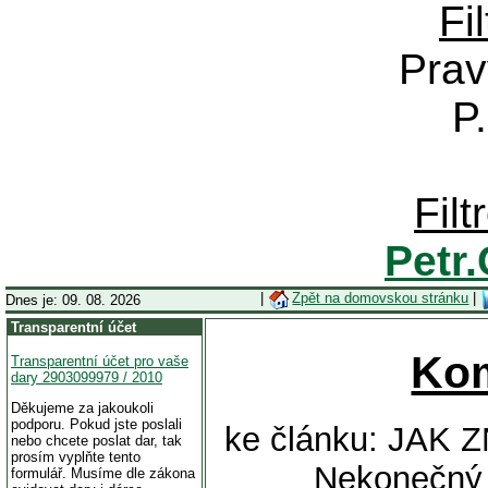
Fi
Prav
P
Fil
Petr
|
Zpět na domovskou stránku
|
Dnes je: 09. 08. 2026
Transparentní účet
Ko
Transparentní účet pro vaše
dary 2903099979 / 2010
Děkujeme za jakoukoli
podporu. Pokud jste poslali
ke článku: JAK 
nebo chcete poslat dar, tak
prosím vyplňte tento
Nekonečný 
formulář. Musíme dle zákona