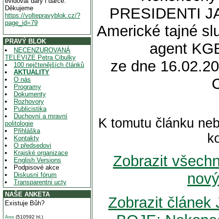
evidovat dary i dárce.
Děkujeme
PRESIDENTI JA
https://voltepravyblok.cz/?
page_id=79
Americké tajné slu
PRAVÝ BLOK
agent KGB
NECENZUROVANÁ
TELEVIZE Petra Cibulky
ze dne 16.02.20
100 nejčtenějších článků
AKTUALITY
O nás
Programy
Dokumenty
Rozhovory
Publicistika
Duchovní a mravní
K tomutu článku neb
politologie
Přihláška
k
Kontakty
O předsedovi
Krajské organizace
Zobrazit všech
English Versions
Podpisové akce
nový
Diskusní fórum
Transparentni ucty
NAŠE ANKETA
Zobrazit článe
Existuje Bůh?
Ano
(510592 hl.)