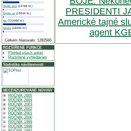
BOJE: Nekoneč
Spíše ano
(15788 hl.)
PRESIDENTI JA
Spíše ne
(15634 hl.)
Americké tajné slu
Ne
(722096 hl.)
Nevim
(18450 hl.)
agent KGB
Celkem hlasovalo: 1282560
ROZŠÍŘENÉ FUNKCE
Přehled všech anket
Rozšířené vyhledávání
Statistika návštevnosti
NECENZUROVANÉ NOVINY
ROČNÍK 2005
ROČNÍK 2004
ROČNÍK 2003
ROČNÍK 2002
ROČNÍK 2001
ROČNÍK 2000
ROČNÍK 1999
ROČNÍK 1998
ROČNÍK 1997