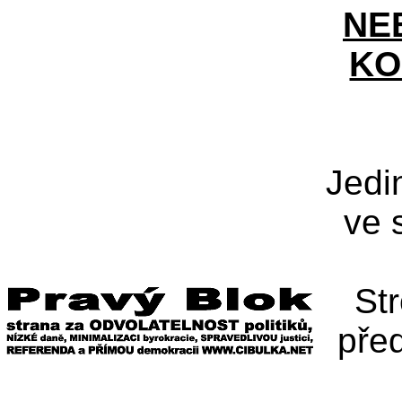
NE
KO
Jedi
ve 
St
pře