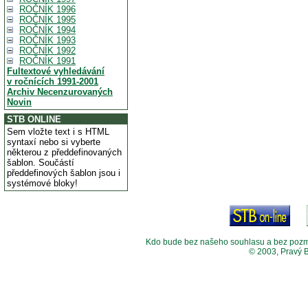
ROČNÍK 1996
ROČNÍK 1995
ROČNÍK 1994
ROČNÍK 1993
ROČNÍK 1992
ROČNÍK 1991
Fultextové vyhledávání
v ročnících 1991-2001
Archiv Necenzurovaných
Novin
STB ONLINE
Sem vložte text i s HTML
syntaxí nebo si vyberte
některou z předdefinovaných
šablon. Součástí
předdefinových šablon jsou i
systémové bloky!
Kdo bude bez našeho souhlasu a bez pozměny
© 2003, Pravý 