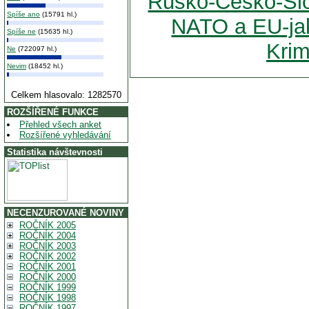
Rusko-Česko-Slo
Spíše ano
(15791 hl.)
NATO a EU-jak
Spíše ne
(15635 hl.)
Krim
Ne
(722097 hl.)
Nevim
(18452 hl.)
Celkem hlasovalo: 1282570
ROZŠÍŘENÉ FUNKCE
Přehled všech anket
Rozšířené vyhledávání
Statistika návštevnosti
NECENZUROVANÉ NOVINY
ROČNÍK 2005
ROČNÍK 2004
ROČNÍK 2003
ROČNÍK 2002
ROČNÍK 2001
ROČNÍK 2000
ROČNÍK 1999
ROČNÍK 1998
ROČNÍK 1997