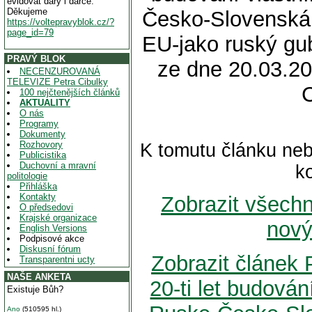
evidovat dary i dárce.
Děkujeme
Česko-Slovenská 
https://voltepravyblok.cz/?
page_id=79
EU-jako ruský gub
PRAVÝ BLOK
ze dne 20.03.20
NECENZUROVANÁ
TELEVIZE Petra Cibulky
100 nejčtenějších článků
AKTUALITY
O nás
Programy
Dokumenty
Rozhovory
K tomutu článku neb
Publicistika
Duchovní a mravní
k
politologie
Přihláška
Kontakty
Zobrazit všech
O předsedovi
Krajské organizace
nový
English Versions
Podpisové akce
Diskusní fórum
Zobrazit článek 
Transparentni ucty
NAŠE ANKETA
20-ti let budován
Existuje Bůh?
Ano
(510595 hl.)