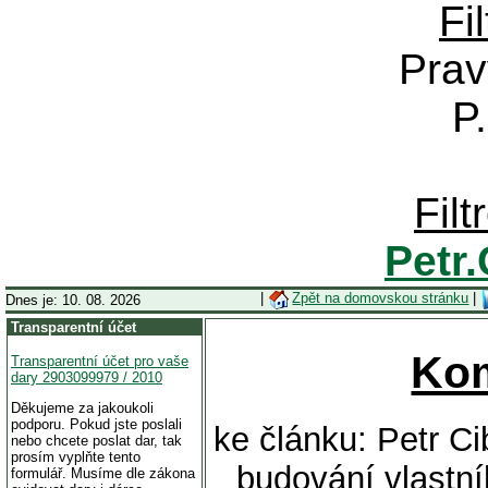
Fi
Prav
P
Fil
Petr
|
Zpět na domovskou stránku
|
Dnes je: 10. 08. 2026
Transparentní účet
Ko
Transparentní účet pro vaše
dary 2903099979 / 2010
Děkujeme za jakoukoli
podporu. Pokud jste poslali
ke článku: Petr Cib
nebo chcete poslat dar, tak
prosím vyplňte tento
budování vlastn
formulář. Musíme dle zákona