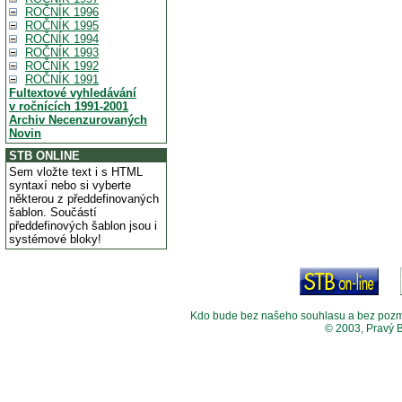
ROČNÍK 1996
ROČNÍK 1995
ROČNÍK 1994
ROČNÍK 1993
ROČNÍK 1992
ROČNÍK 1991
Fultextové vyhledávání
v ročnících 1991-2001
Archiv Necenzurovaných
Novin
STB ONLINE
Sem vložte text i s HTML
syntaxí nebo si vyberte
některou z předdefinovaných
šablon. Součástí
předdefinových šablon jsou i
systémové bloky!
Kdo bude bez našeho souhlasu a bez pozměny
© 2003, Pravý 