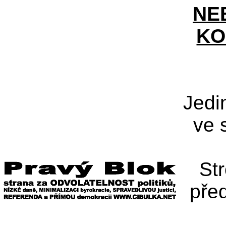
NE
KO
Jedi
ve 
St
pře