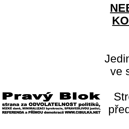
NE
KO
Jedi
ve 
St
pře