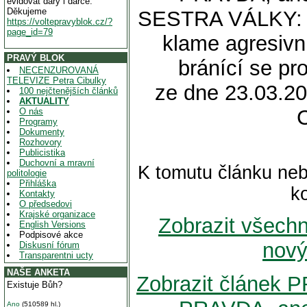
evidovat dary i dárce.
Děkujeme
SESTRA VÁLKY: Č
https://voltepravyblok.cz/?
page_id=79
klame agresivn
PRAVÝ BLOK
bránící se pr
NECENZUROVANÁ
TELEVIZE Petra Cibulky
ze dne 23.03.20
100 nejčtenějších článků
AKTUALITY
O nás
Programy
Dokumenty
Rozhovory
Publicistika
Duchovní a mravní
K tomutu článku neb
politologie
Přihláška
k
Kontakty
O předsedovi
Krajské organizace
Zobrazit všech
English Versions
Podpisové akce
nový
Diskusní fórum
Transparentni ucty
NAŠE ANKETA
Zobrazit článek
Existuje Bůh?
Ano
(510589 hl.)