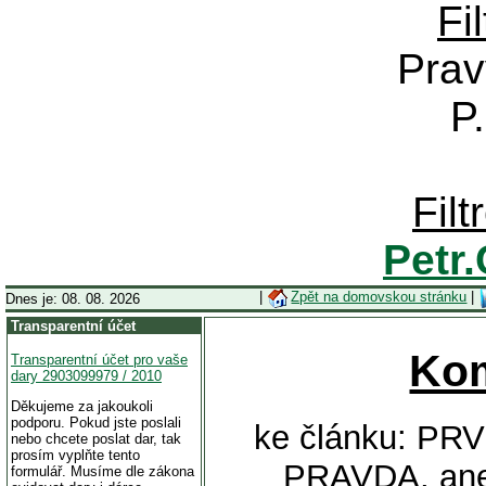
Fi
Prav
P
Fil
Petr
|
Zpět na domovskou stránku
|
Dnes je: 08. 08. 2026
Transparentní účet
Ko
Transparentní účet pro vaše
dary 2903099979 / 2010
Děkujeme za jakoukoli
podporu. Pokud jste poslali
ke článku: PR
nebo chcete poslat dar, tak
prosím vyplňte tento
PRAVDA, an
formulář. Musíme dle zákona