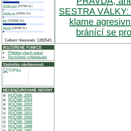
PRAVDA, an
Spíše ano
(15785 hl.)
SESTRA VÁLKY: Č
Spíše ne
(15631 hl.)
klame agresivn
Ne
(722092 hl.)
Nevim
(18446 hl.)
bránící se pr
Celkem hlasovalo: 1282543
ROZŠÍŘENÉ FUNKCE
Přehled všech anket
Rozšířené vyhledávání
Statistika návštevnosti
NECENZUROVANÉ NOVINY
ROČNÍK 2005
ROČNÍK 2004
ROČNÍK 2003
ROČNÍK 2002
ROČNÍK 2001
ROČNÍK 2000
ROČNÍK 1999
ROČNÍK 1998
ROČNÍK 1997