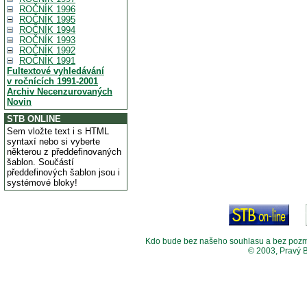
ROČNÍK 1996
ROČNÍK 1995
ROČNÍK 1994
ROČNÍK 1993
ROČNÍK 1992
ROČNÍK 1991
Fultextové vyhledávání
v ročnících 1991-2001
Archiv Necenzurovaných
Novin
STB ONLINE
Sem vložte text i s HTML
syntaxí nebo si vyberte
některou z předdefinovaných
šablon. Součástí
předdefinových šablon jsou i
systémové bloky!
Kdo bude bez našeho souhlasu a bez pozměny
© 2003, Pravý 