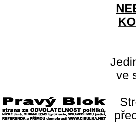
NE
KO
Jedi
ve 
St
pře