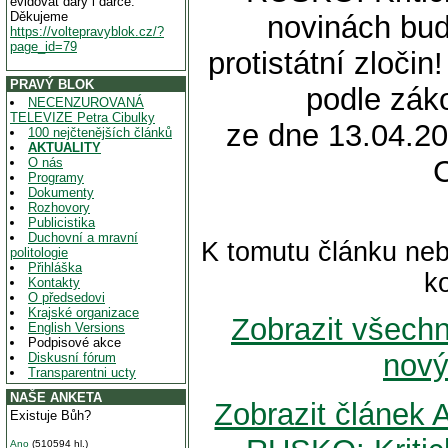
evidovat dary i dárce.
Děkujeme
novinách bu
https://voltepravyblok.cz/?
page_id=79
protistátní zloči
PRAVÝ BLOK
podle zák
NECENZUROVANÁ
TELEVIZE Petra Cibulky
ze dne 13.04.20
100 nejčtenějších článků
AKTUALITY
O nás
Programy
Dokumenty
Rozhovory
Publicistika
Duchovní a mravní
K tomutu článku neb
politologie
Přihláška
k
Kontakty
O předsedovi
Krajské organizace
Zobrazit všech
English Versions
Podpisové akce
nový
Diskusní fórum
Transparentni ucty
NAŠE ANKETA
Zobrazit článe
Existuje Bůh?
Ano
(510594 hl.)