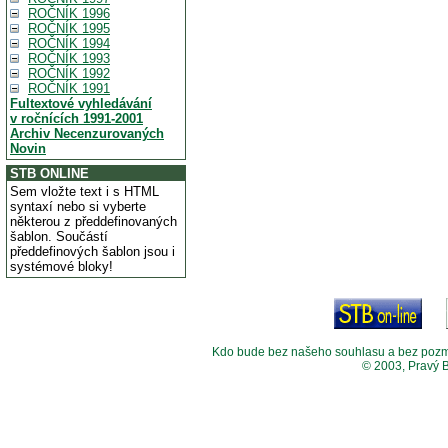
ROČNÍK 1996
ROČNÍK 1995
ROČNÍK 1994
ROČNÍK 1993
ROČNÍK 1992
ROČNÍK 1991
Fultextové vyhledávání
v ročnících 1991-2001
Archiv Necenzurovaných
Novin
STB ONLINE
Sem vložte text i s HTML
syntaxí nebo si vyberte
některou z předdefinovaných
šablon. Součástí
předdefinových šablon jsou i
systémové bloky!
Kdo bude bez našeho souhlasu a bez pozměny
© 2003, Pravý 