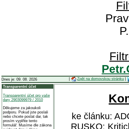
Fi
Prav
P
Fil
Petr
|
Zpět na domovskou stránku
|
Dnes je: 09. 08. 2026
Transparentní účet
Ko
Transparentní účet pro vaše
dary 2903099979 / 2010
Děkujeme za jakoukoli
podporu. Pokud jste poslali
ke článku: A
nebo chcete poslat dar, tak
prosím vyplňte tento
RUSKO: Kritick
formulář. Musíme dle zákona