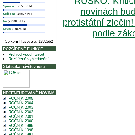
RUSKO: Kritick
Spíše ano
(15788 hl.)
novinách bu
Spíše ne
(15634 hl.)
protistátní zloči
Ne
(722096 hl.)
Nevim
(18450 hl.)
podle zák
Celkem hlasovalo: 1282562
ROZŠÍŘENÉ FUNKCE
Přehled všech anket
Rozšířené vyhledávání
Statistika návštevnosti
NECENZUROVANÉ NOVINY
ROČNÍK 2005
ROČNÍK 2004
ROČNÍK 2003
ROČNÍK 2002
ROČNÍK 2001
ROČNÍK 2000
ROČNÍK 1999
ROČNÍK 1998
ROČNÍK 1997