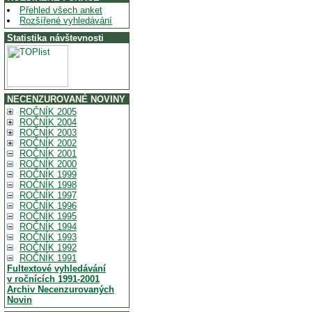
Přehled všech anket
Rozšířené vyhledávání
Statistika návštevnosti
NECENZUROVANÉ NOVINY
ROČNÍK 2005
ROČNÍK 2004
ROČNÍK 2003
ROČNÍK 2002
ROČNÍK 2001
ROČNÍK 2000
ROČNÍK 1999
ROČNÍK 1998
ROČNÍK 1997
ROČNÍK 1996
ROČNÍK 1995
ROČNÍK 1994
ROČNÍK 1993
ROČNÍK 1992
ROČNÍK 1991
Fultextové vyhledávání
v ročnících 1991-2001
Archiv Necenzurovaných
Novin