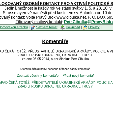
OKOVANÝ OSOBNÍ KONTAKT PRO AKTIVNÍ POLITICKÉ 
Jediná možnost je každý rok ve státní svátky 1. 5. a 28. 10. v
Strossmayerově náměstí před kostelem sv. Antonína od 10 do
rovaný kontakt
: Volte Pravý Blok www.cibulka.net, P. O. BOX 59
Filtrovaný mailový kontakt
:
Petr.Cibulka@PravyBlok.
domovskou stránku
|
Seznam témat
|
Download
|
Odkazy
|
Komentáře
ZÁPAD ČEKÁ TOTÉŽ: PŘEDSTAVITELÉ UKRAJINSKÉ ARMÁDY, POLICIE A
ZRADILI RUSKU UKRAJINU, UKRAJINCE I RUSY
ze dne 03.05.2014, autor článku: Petr Cibulka
K tomutu článku nebyl doposud přiřazen žádný komentář!
Zobrazit všechny komentáře
Přidat nový komentář
Ý ZÁPAD ČEKÁ TOTÉŽ: PŘEDSTAVITELÉ UKRAJINSKÉ ARMÁDY, POLICIE
ZRADILI RUSKU UKRAJINU, UKRAJINCE I RUSY