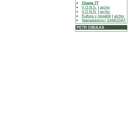
Charta 77
V.O.N.S.
|
archiv
V.O.N.N.
|
archiv
Kultura v Ilegalitě
|
archiv
Nakladatelství SAMIZDAT
PETR CIBULKA