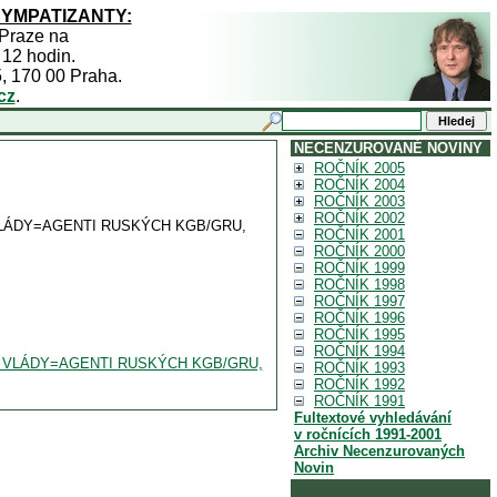
SYMPATIZANTY:
 Praze na
 12 hodin.
5, 170 00 Praha.
cz
.
NECENZUROVANÉ NOVINY
ROČNÍK 2005
ROČNÍK 2004
ROČNÍK 2003
ROČNÍK 2002
 VLÁDY=AGENTI RUSKÝCH KGB/GRU,
ROČNÍK 2001
ROČNÍK 2000
ROČNÍK 1999
ROČNÍK 1998
ROČNÍK 1997
ROČNÍK 1996
ROČNÍK 1995
ROČNÍK 1994
 A VLÁDY=AGENTI RUSKÝCH KGB/GRU,
ROČNÍK 1993
ROČNÍK 1992
ROČNÍK 1991
Fultextové vyhledávání
v ročnících 1991-2001
Archiv Necenzurovaných
Novin