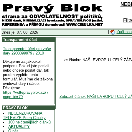
NEBL
Filt
|
Zpět na 
Dnes je: 07. 08. 2026
Transparentní účet
Transparentní účet pro vaše
dary 2903099979 / 2010
ke článku: NAŠI EVROPU I CELÝ 
Děkujeme za jakoukoli
podporu. Pokud jste poslali
nebo chcete poslat dar, tak
prosím vyplňte tento
formulář. Musíme dle zákona
evidovat dary i dárce.
Děkujeme
https://voltepravyblok.cz/?
Zobrazit článek NAŠI EVROPU I CEL
page_id=79
PRAVÝ BLOK
NECENZUROVANÁ
TELEVIZE Petra Cibulky
100 nejčtenějších článků
AKTUALITY
O nás