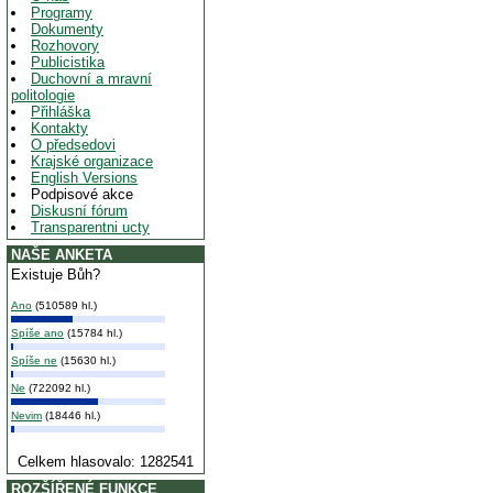
Programy
Dokumenty
Rozhovory
Publicistika
Duchovní a mravní
politologie
Přihláška
Kontakty
O předsedovi
Krajské organizace
English Versions
Podpisové akce
Diskusní fórum
Transparentni ucty
NAŠE ANKETA
Existuje Bůh?
Ano
(510589 hl.)
Spíše ano
(15784 hl.)
Spíše ne
(15630 hl.)
Ne
(722092 hl.)
Nevim
(18446 hl.)
Celkem hlasovalo: 1282541
ROZŠÍŘENÉ FUNKCE