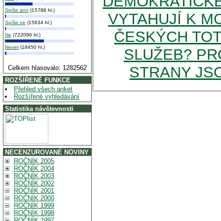
DEMOKRATICKÉ
Spíše ano
(15788 hl.)
VYTAHUJÍ K M
Spíše ne
(15634 hl.)
ČESKÝCH TOT
Ne
(722096 hl.)
Nevim
(18450 hl.)
SLUŽEB? PR
STRANY JSO
Celkem hlasovalo: 1282562
ROZŠÍŘENÉ FUNKCE
Přehled všech anket
Rozšířené vyhledávání
Statistika návštevnosti
NECENZUROVANÉ NOVINY
ROČNÍK 2005
ROČNÍK 2004
ROČNÍK 2003
ROČNÍK 2002
ROČNÍK 2001
ROČNÍK 2000
ROČNÍK 1999
ROČNÍK 1998
ROČNÍK 1997