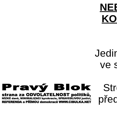
NE
KO
Jedi
ve 
St
pře