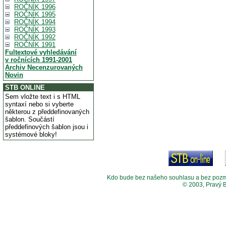
ROČNÍK 1996
ROČNÍK 1995
ROČNÍK 1994
ROČNÍK 1993
ROČNÍK 1992
ROČNÍK 1991
Fultextové vyhledávání
v ročnících 1991-2001
Archiv Necenzurovaných
Novin
STB ONLINE
Sem vložte text i s HTML
syntaxí nebo si vyberte
některou z předdefinovaných
šablon. Součástí
předdefinových šablon jsou i
systémové bloky!
Kdo bude bez našeho souhlasu a bez pozměny
© 2003, Pravý 