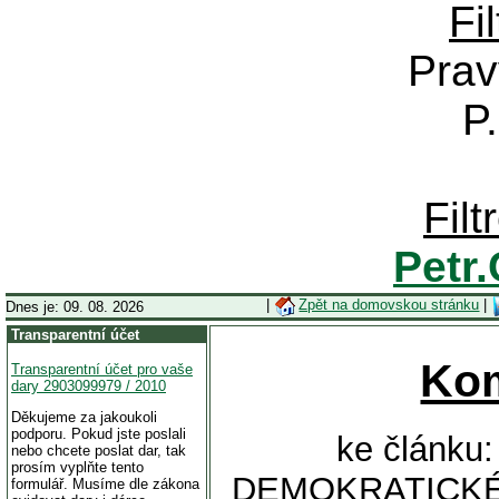
Fi
Prav
P
Fil
Petr
|
Zpět na domovskou stránku
|
Dnes je: 09. 08. 2026
Transparentní účet
Ko
Transparentní účet pro vaše
dary 2903099979 / 2010
Děkujeme za jakoukoli
podporu. Pokud jste poslali
ke článk
nebo chcete poslat dar, tak
prosím vyplňte tento
DEMOKRATICKÉ
formulář. Musíme dle zákona