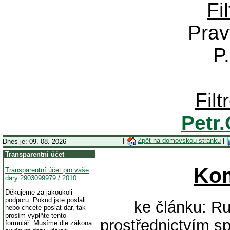
Fi
Prav
P
Fil
Petr
|
Zpět na domovskou stránku
|
Dnes je: 09. 08. 2026
Transparentní účet
Ko
Transparentní účet pro vaše
dary 2903099979 / 2010
Děkujeme za jakoukoli
podporu. Pokud jste poslali
ke článku: R
nebo chcete poslat dar, tak
prosím vyplňte tento
prostřednictvím s
formulář. Musíme dle zákona