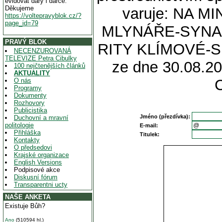
evidovat dary i dárce.
Děkujeme
varuje: NA M
https://voltepravyblok.cz/?
page_id=79
MLYNÁŘE-SYNA
PRAVÝ BLOK
RITY KLÍMOVÉ-
NECENZUROVANÁ
TELEVIZE Petra Cibulky
ze dne 30.08.20
100 nejčtenějších článků
AKTUALITY
O nás
Programy
Dokumenty
Rozhovory
Publicistika
Jméno (přezdívka):
Duchovní a mravní
politologie
E-mail:
Přihláška
Titulek:
Kontakty
O předsedovi
Krajské organizace
English Versions
Podpisové akce
Diskusní fórum
Transparentni ucty
NAŠE ANKETA
Existuje Bůh?
Ano
(510594 hl.)