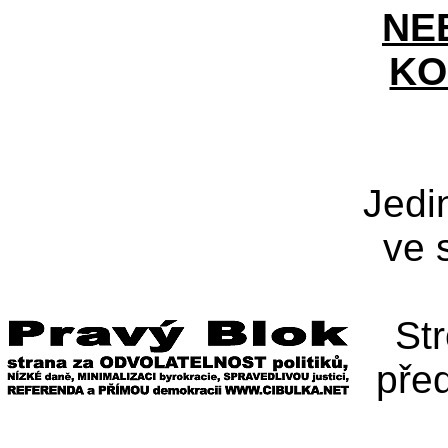
NE
KO
Jedi
ve 
St
pře