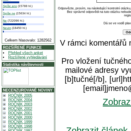
Spíše ano
(15788 hl.)
Odpovězte, prosím, na následující kontrolní otázku
Bez správné odpovědi na tuto otázku nebude
Spíše ne
(15634 hl.)
regi
Ne
(722096 hl.)
Dá se ve vodě pla
Nevim
(18450 hl.)
Celkem hlasovalo: 1282562
V rámci komentářů 
ROZŠÍŘENÉ FUNKCE
Přehled všech anket
Rozšířené vyhledávání
Pro vložení tučného
Statistika návštevnosti
mailové adresy vyu
[b]tučné[/b], [url]
[email]jmeno
NECENZUROVANÉ NOVINY
ROČNÍK 2005
Zobraz
ROČNÍK 2004
ROČNÍK 2003
ROČNÍK 2002
ROČNÍK 2001
ROČNÍK 2000
ROČNÍK 1999
ROČNÍK 1998
Zobrazit článe
ROČNÍK 1997