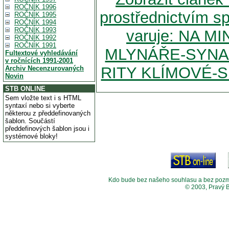
ROČNÍK 1996
prostřednictvím s
ROČNÍK 1995
ROČNÍK 1994
ROČNÍK 1993
varuje: NA M
ROČNÍK 1992
ROČNÍK 1991
MLYNÁŘE-SYNA
Fultextové vyhledávání
v ročnících 1991-2001
RITY KLÍMOVÉ-
Archiv Necenzurovaných
Novin
STB ONLINE
Sem vložte text i s HTML
syntaxí nebo si vyberte
některou z předdefinovaných
šablon. Součástí
předdefinových šablon jsou i
systémové bloky!
Kdo bude bez našeho souhlasu a bez pozměny
© 2003, Pravý 