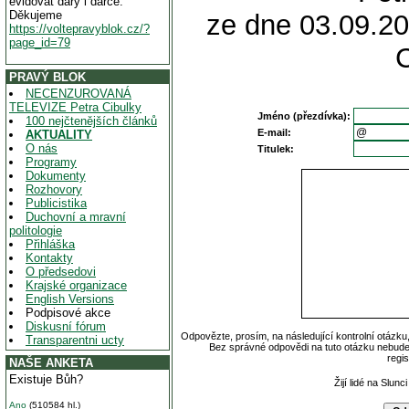
evidovat dary i dárce.
Děkujeme
ze dne 03.09.20
https://voltepravyblok.cz/?
page_id=79
PRAVÝ BLOK
NECENZUROVANÁ
TELEVIZE Petra Cibulky
Jméno (přezdívka):
100 nejčtenějších článků
E-mail:
AKTUALITY
O nás
Titulek:
Programy
Dokumenty
Rozhovory
Publicistika
Duchovní a mravní
politologie
Přihláška
Kontakty
O předsedovi
Krajské organizace
English Versions
Podpisové akce
Diskusní fórum
Odpovězte, prosím, na následující kontrolní otázku
Transparentni ucty
Bez správné odpovědi na tuto otázku nebude
regi
NAŠE ANKETA
Existuje Bůh?
Žijí lidé na Slun
Ano
(510584 hl.)