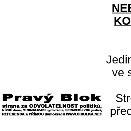
NE
KO
Jedi
ve 
St
pře