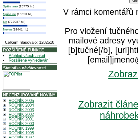
Spíše ano
(15775 hl.)
V rámci komentářů 
Spíše ne
(15623 hl.)
Ne
(722087 hl.)
Pro vložení tučného
Nevim
(18441 hl.)
mailové adresy vyu
Celkem hlasovalo: 1282510
[b]tučné[/b], [url]
ROZŠÍŘENÉ FUNKCE
Přehled všech anket
[email]jmeno
Rozšířené vyhledávání
Statistika návštevnosti
Zobraz
NECENZUROVANÉ NOVINY
ROČNÍK 2005
Zobrazit člán
ROČNÍK 2004
ROČNÍK 2003
náhrobek
ROČNÍK 2002
ROČNÍK 2001
ROČNÍK 2000
ROČNÍK 1999
ROČNÍK 1998
ROČNÍK 1997