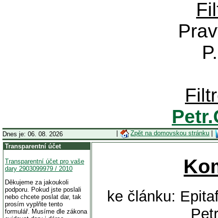
Fi
Prav
P
Fil
Petr
|
Zpět na domovskou stránku
|
Dnes je: 06. 08. 2026
Transparentní účet
Ko
Transparentní účet pro vaše
dary 2903099979 / 2010
Děkujeme za jakoukoli
podporu. Pokud jste poslali
ke článku: Epit
nebo chcete poslat dar, tak
prosím vyplňte tento
Pet
formulář. Musíme dle zákona