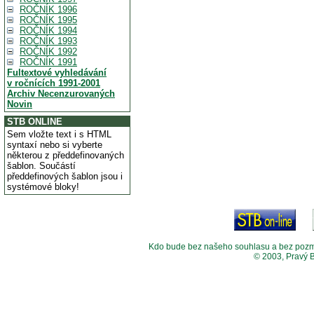
ROČNÍK 1996
ROČNÍK 1995
ROČNÍK 1994
ROČNÍK 1993
ROČNÍK 1992
ROČNÍK 1991
Fultextové vyhledávání
v ročnících 1991-2001
Archiv Necenzurovaných
Novin
STB ONLINE
Sem vložte text i s HTML
syntaxí nebo si vyberte
některou z předdefinovaných
šablon. Součástí
předdefinových šablon jsou i
systémové bloky!
Kdo bude bez našeho souhlasu a bez pozměny
© 2003, Pravý 