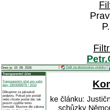
Fi
Prav
P
Fil
Petr
|
Zpět na domovskou stránku
|
Dnes je: 10. 08. 2026
Transparentní účet
Ko
Transparentní účet pro vaše
dary 2903099979 / 2010
Děkujeme za jakoukoli
podporu. Pokud jste poslali
ke článku: Justič
nebo chcete poslat dar, tak
prosím vyplňte tento
schůzky Němce
formulář. Musíme dle zákona