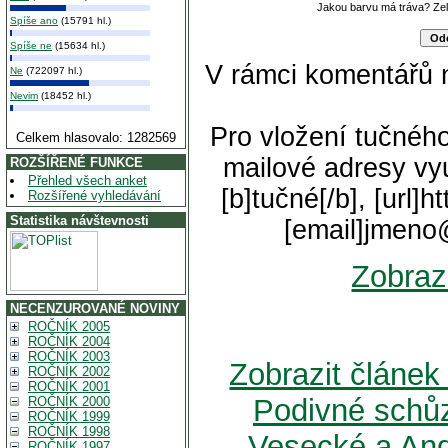
Jakou barvu má tráva? Z
Spíše ano
(15791 hl.)
Spíše ne
(15634 hl.)
V rámci komentářů 
Ne
(722097 hl.)
Nevim
(18452 hl.)
Pro vložení tučného
Celkem hlasovalo: 1282569
mailové adresy vyu
ROZŠÍŘENÉ FUNKCE
Přehled všech anket
[b]tučné[/b], [url]
Rozšířené vyhledávání
Statistika návštevnosti
[email]jmeno
Zobraz
NECENZUROVANÉ NOVINY
ROČNÍK 2005
ROČNÍK 2004
ROČNÍK 2003
Zobrazit článek 
ROČNÍK 2002
ROČNÍK 2001
Podivné schů
ROČNÍK 2000
ROČNÍK 1999
ROČNÍK 1998
Vesecké a An
ROČNÍK 1997