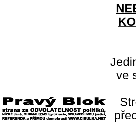
NE
KO
Jedi
ve 
St
pře