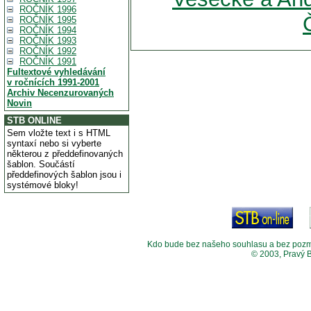
ROČNÍK 1996
ROČNÍK 1995
ROČNÍK 1994
ROČNÍK 1993
ROČNÍK 1992
ROČNÍK 1991
Fultextové vyhledávání
v ročnících 1991-2001
Archiv Necenzurovaných
Novin
STB ONLINE
Sem vložte text i s HTML
syntaxí nebo si vyberte
některou z předdefinovaných
šablon. Součástí
předdefinových šablon jsou i
systémové bloky!
Kdo bude bez našeho souhlasu a bez pozměny
© 2003, Pravý 