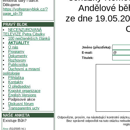
evidovat dary i dárce.
Děkujeme
Andělové bě
https://voltepravyblok.cz/?
page_id=79
ze dne 19.05.20
PRAVÝ BLOK
NECENZUROVANÁ
TELEVIZE Petra Cibulky
100 nejčtenějších článků
AKTUALITY
O nás
Jméno (přezdívka):
Programy
E-mail:
Dokumenty
Titulek:
Rozhovory
Publicistika
Duchovní a mravní
politologie
Přihláška
Kontakty
O předsedovi
Krajské organizace
English Versions
Podpisové akce
Diskusní fórum
Transparentni ucty
NAŠE ANKETA
Odpovězte, prosím, na následující kontrolní otázku
Existuje Bůh?
Bez správné odpovědi na tuto otázku nebude
regi
Ano
(510595 hl.)