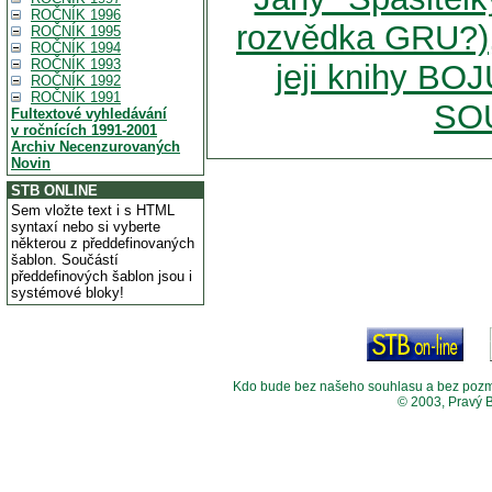
ROČNÍK 1996
rozvědka GRU?),
ROČNÍK 1995
ROČNÍK 1994
ROČNÍK 1993
jeji knihy BO
ROČNÍK 1992
ROČNÍK 1991
SO
Fultextové vyhledávání
v ročnících 1991-2001
Archiv Necenzurovaných
Novin
STB ONLINE
Sem vložte text i s HTML
syntaxí nebo si vyberte
některou z předdefinovaných
šablon. Součástí
předdefinových šablon jsou i
systémové bloky!
Kdo bude bez našeho souhlasu a bez pozměny
© 2003, Pravý 