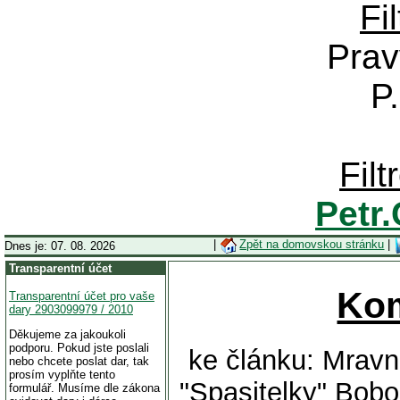
Fi
Prav
P
Fil
Petr
|
Zpět na domovskou stránku
|
Dnes je: 07. 08. 2026
Transparentní účet
Ko
Transparentní účet pro vaše
dary 2903099979 / 2010
Děkujeme za jakoukoli
podporu. Pokud jste poslali
ke článku: Mravně
nebo chcete poslat dar, tak
prosím vyplňte tento
"Spasitelky" Bob
formulář. Musíme dle zákona