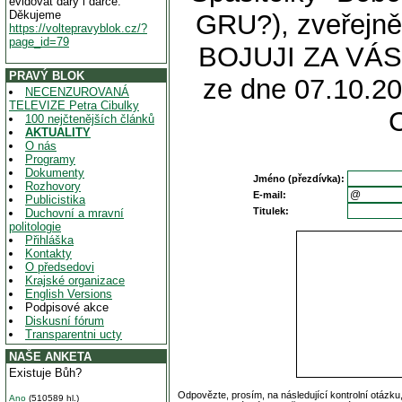
evidovat dary i dárce.
Děkujeme
GRU?), zveřejněn
https://voltepravyblok.cz/?
page_id=79
BOJUJI ZA VÁS
PRAVÝ BLOK
ze dne 07.10.20
NECENZUROVANÁ
TELEVIZE Petra Cibulky
100 nejčtenějších článků
AKTUALITY
O nás
Programy
Dokumenty
Jméno (přezdívka):
Rozhovory
E-mail:
Publicistika
Titulek:
Duchovní a mravní
politologie
Přihláška
Kontakty
O předsedovi
Krajské organizace
English Versions
Podpisové akce
Diskusní fórum
Transparentni ucty
NAŠE ANKETA
Existuje Bůh?
Odpovězte, prosím, na následující kontrolní otázku
Ano
(510589 hl.)