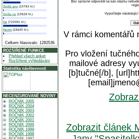
Bez správné odpovědi na tuto otázku nebude
regi
Spíše ano
(15783 hl.)
Vypočítejte následující
Spíše ne
(15628 hl.)
Ne
(722091 hl.)
Nevim
(18445 hl.)
V rámci komentářů 
Celkem hlasovalo: 1282536
ROZŠÍŘENÉ FUNKCE
Pro vložení tučného
Přehled všech anket
Rozšířené vyhledávání
mailové adresy vyu
Statistika návštevnosti
[b]tučné[/b], [url]
[email]jmeno
Zobraz
NECENZUROVANÉ NOVINY
ROČNÍK 2005
ROČNÍK 2004
ROČNÍK 2003
ROČNÍK 2002
ROČNÍK 2001
Zobrazit článek M
ROČNÍK 2000
ROČNÍK 1999
ROČNÍK 1998
Jany "Spasitel
ROČNÍK 1997