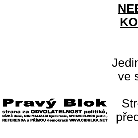
NE
KO
Jedi
ve 
St
pře