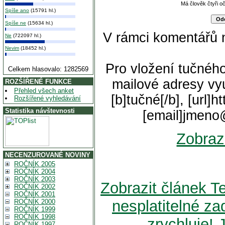
Má člověk čtyři o
Spíše ano
(15791 hl.)
Spíše ne
(15634 hl.)
V rámci komentářů 
Ne
(722097 hl.)
Nevim
(18452 hl.)
Pro vložení tučného
Celkem hlasovalo: 1282569
mailové adresy vyu
ROZŠÍŘENÉ FUNKCE
Přehled všech anket
[b]tučné[/b], [url]
Rozšířené vyhledávání
Statistika návštevnosti
[email]jmeno
Zobraz
NECENZUROVANÉ NOVINY
ROČNÍK 2005
ROČNÍK 2004
ROČNÍK 2003
Zobrazit článek T
ROČNÍK 2002
ROČNÍK 2001
nesplatitelné za
ROČNÍK 2000
ROČNÍK 1999
ROČNÍK 1998
zrychluje! 
ROČNÍK 1997