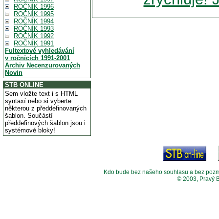
ROČNÍK 1996
ROČNÍK 1995
ROČNÍK 1994
ROČNÍK 1993
ROČNÍK 1992
ROČNÍK 1991
Fultextové vyhledávání
v ročnících 1991-2001
Archiv Necenzurovaných
Novin
STB ONLINE
Sem vložte text i s HTML
syntaxí nebo si vyberte
některou z předdefinovaných
šablon. Součástí
předdefinových šablon jsou i
systémové bloky!
Kdo bude bez našeho souhlasu a bez pozměny
© 2003, Pravý 