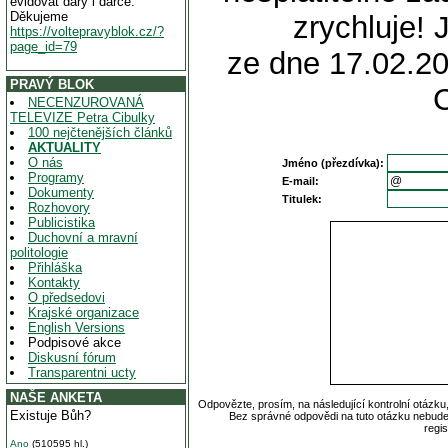
evidovat dary i dárce.
Děkujeme
zrychluje! 
https://voltepravyblok.cz/?
page_id=79
ze dne 17.02.20
PRAVÝ BLOK
NECENZUROVANÁ
TELEVIZE Petra Cibulky
100 nejčtenějších článků
AKTUALITY
O nás
Jméno (přezdívka):
Programy
E-mail:
Dokumenty
Titulek:
Rozhovory
Publicistika
Duchovní a mravní
politologie
Přihláška
Kontakty
O předsedovi
Krajské organizace
English Versions
Podpisové akce
Diskusní fórum
Transparentni ucty
NAŠE ANKETA
Odpovězte, prosím, na následující kontrolní otázku
Existuje Bůh?
Bez správné odpovědi na tuto otázku nebude
regi
Ano
(510595 hl.)