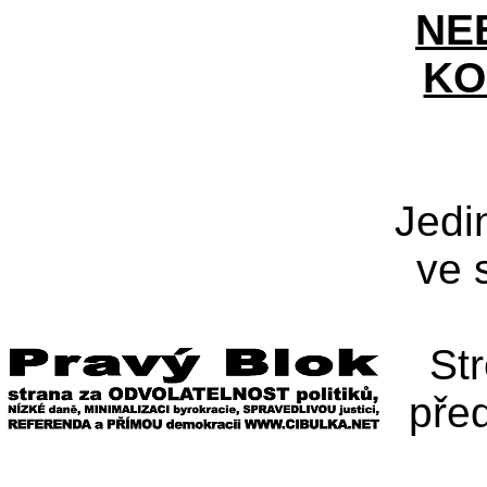
NE
KO
Jedi
ve 
St
pře