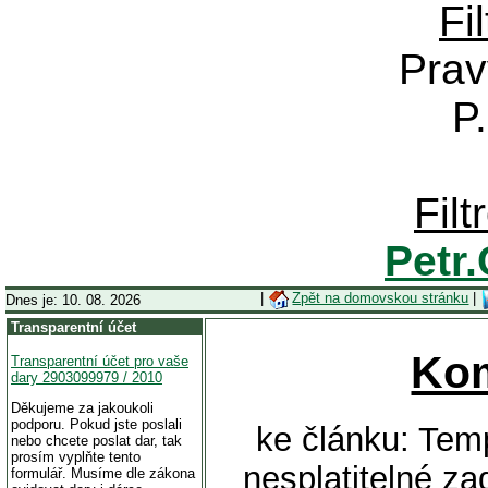
Fi
Prav
P
Fil
Petr
|
Zpět na domovskou stránku
|
Dnes je: 10. 08. 2026
Transparentní účet
Ko
Transparentní účet pro vaše
dary 2903099979 / 2010
Děkujeme za jakoukoli
podporu. Pokud jste poslali
ke článku: Tem
nebo chcete poslat dar, tak
prosím vyplňte tento
nesplatitelné za
formulář. Musíme dle zákona