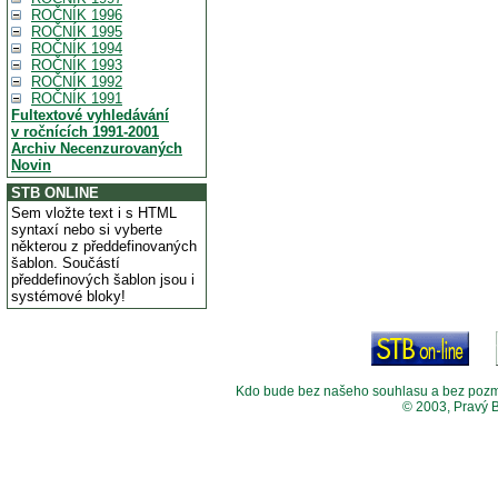
ROČNÍK 1996
ROČNÍK 1995
ROČNÍK 1994
ROČNÍK 1993
ROČNÍK 1992
ROČNÍK 1991
Fultextové vyhledávání
v ročnících 1991-2001
Archiv Necenzurovaných
Novin
STB ONLINE
Sem vložte text i s HTML
syntaxí nebo si vyberte
některou z předdefinovaných
šablon. Součástí
předdefinových šablon jsou i
systémové bloky!
Kdo bude bez našeho souhlasu a bez pozměny
© 2003, Pravý 