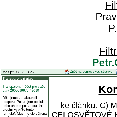
Fi
Prav
P
Fil
Petr
|
Zpět na domovskou stránku
|
Dnes je: 08. 08. 2026
Transparentní účet
Ko
Transparentní účet pro vaše
dary 2903099979 / 2010
Děkujeme za jakoukoli
podporu. Pokud jste poslali
ke článku: C
nebo chcete poslat dar, tak
prosím vyplňte tento
CELOSVĚTOVÉ K
formulář. Musíme dle zákona