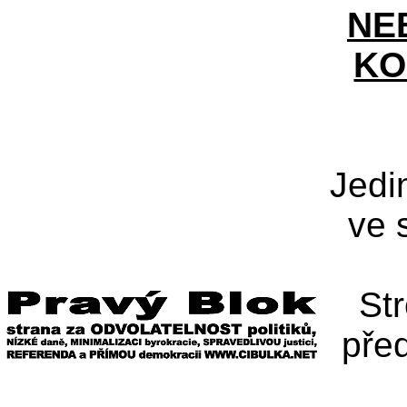
NE
KO
Jedi
ve 
St
pře