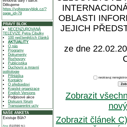
evidovat dary i dárce.
Děkujeme
INTERNACIONÁ
https://voltepravyblok.cz/?
page_id=79
OBLASTI INFOR
PRAVÝ BLOK
JEJICH PŘEDS
NECENZUROVANÁ
TELEVIZE Petra Cibulky
100 nejčtenějších článků
AKTUALITY
ze dne 22.02.20
O nás
Programy
Dokumenty
Rozhovory
Publicistika
Duchovní a mravní
politologie
Přihláška
neotravuj
neregistr
Kontakty
O předsedovi
Krajské organizace
English Versions
Zobrazit všech
Podpisové akce
Diskusní fórum
nový
Transparentni ucty
NAŠE ANKETA
Zobrazit článek
Existuje Bůh?
Ano
(510590 hl.)