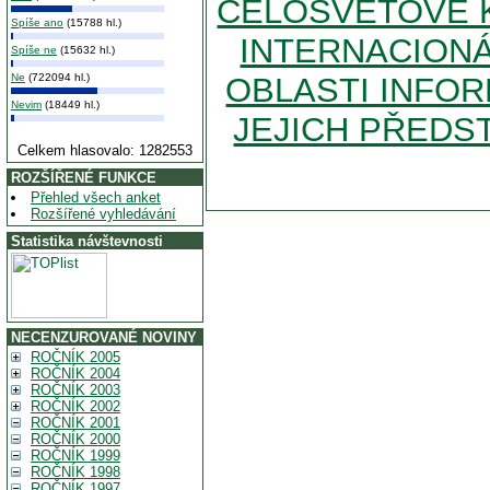
CELOSVĚTOVÉ K
Spíše ano
(15788 hl.)
INTERNACIONÁ
Spíše ne
(15632 hl.)
Ne
(722094 hl.)
OBLASTI INFOR
Nevim
(18449 hl.)
JEJICH PŘEDS
Celkem hlasovalo: 1282553
ROZŠÍŘENÉ FUNKCE
Přehled všech anket
Rozšířené vyhledávání
Statistika návštevnosti
NECENZUROVANÉ NOVINY
ROČNÍK 2005
ROČNÍK 2004
ROČNÍK 2003
ROČNÍK 2002
ROČNÍK 2001
ROČNÍK 2000
ROČNÍK 1999
ROČNÍK 1998
ROČNÍK 1997