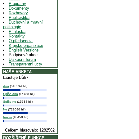
Programy
Dokumenty
Rozhovory
Publicistika
Duchovní a mravní
politologie
Přihláška
Kontakty
O předsedovi
Krajské organizace
English Versions
Podpisové akce
Diskusní fórum
Transparentni ucty
NAŠE ANKETA
Existuje Bůh?
Ano
(510594 hl.)
Spíše ano
(15788 hl.)
Spíše ne
(15634 hl.)
Ne
(722096 hl.)
Nevim
(18450 hl.)
Celkem hlasovalo: 1282562
ROZŠÍŘENÉ FUNKCE