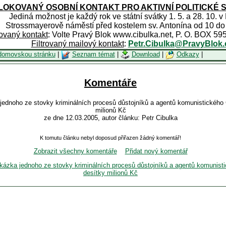
OKOVANÝ OSOBNÍ KONTAKT PRO AKTIVNÍ POLITICKÉ 
Jediná možnost je každý rok ve státní svátky 1. 5. a 28. 10. v
Strossmayerově náměstí před kostelem sv. Antonína od 10 do
rovaný kontakt
: Volte Pravý Blok www.cibulka.net, P. O. BOX 59
Filtrovaný mailový kontakt
:
Petr.Cibulka@PravyBlok.
domovskou stránku
|
Seznam témat
|
Download
|
Odkazy
|
Komentáře
jednoho ze stovky kriminálních procesů důstojníků a agentů komunistického
milionů Kč
ze dne 12.03.2005, autor článku: Petr Cibulka
K tomutu článku nebyl doposud přiřazen žádný komentář!
Zobrazit všechny komentáře
Přidat nový komentář
Ukázka jednoho ze stovky kriminálních procesů důstojníků a agentů komunis
desítky milionů Kč