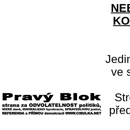
NE
KO
Jedi
ve 
St
pře