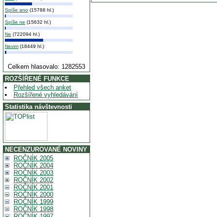
Spíše ano
(15788 hl.)
Spíše ne
(15632 hl.)
Ne
(722094 hl.)
Nevim
(18449 hl.)
Celkem hlasovalo: 1282553
ROZŠÍŘENÉ FUNKCE
Přehled všech anket
Rozšířené vyhledávání
Statistika návštevnosti
NECENZUROVANÉ NOVINY
ROČNÍK 2005
ROČNÍK 2004
ROČNÍK 2003
ROČNÍK 2002
ROČNÍK 2001
ROČNÍK 2000
ROČNÍK 1999
ROČNÍK 1998
ROČNÍK 1997