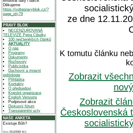
evidovat dary i dárce.
Děkujeme
socialistick
https://voltepravyblok.cz/?
page_id=79
ze dne 12.11.20
PRAVÝ BLOK
NECENZUROVANÁ
TELEVIZE Petra Cibulky
100 nejčtenějších článků
AKTUALITY
O nás
K tomutu článku neb
Programy
Dokumenty
k
Rozhovory
Publicistika
Duchovní a mravní
Zobrazit všech
politologie
Přihláška
Kontakty
nový
O předsedovi
Krajské organizace
English Versions
Zobrazit člá
Podpisové akce
Diskusní fórum
Československá tř
Transparentni ucty
NAŠE ANKETA
socialistick
Existuje Bůh?
Ano
(510590 hl.)