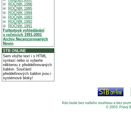
ROČNÍK 1996
ROČNÍK 1995
ROČNÍK 1994
ROČNÍK 1993
ROČNÍK 1992
ROČNÍK 1991
Fultextové vyhledávání
v ročnících 1991-2001
Archiv Necenzurovaných
Novin
STB ONLINE
Sem vložte text i s HTML
syntaxí nebo si vyberte
některou z předdefinovaných
šablon. Součástí
předdefinových šablon jsou i
systémové bloky!
Kdo bude bez našeho souhlasu a bez pozměny
© 2003, Pravý 