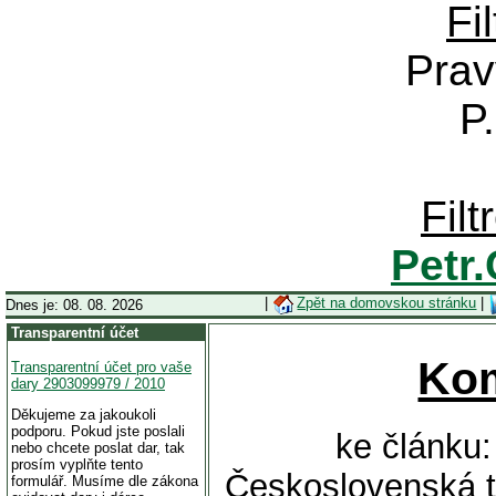
Fi
Prav
P
Fil
Petr
|
Zpět na domovskou stránku
|
Dnes je: 08. 08. 2026
Transparentní účet
Ko
Transparentní účet pro vaše
dary 2903099979 / 2010
Děkujeme za jakoukoli
podporu. Pokud jste poslali
ke článku:
nebo chcete poslat dar, tak
prosím vyplňte tento
Československá tř
formulář. Musíme dle zákona