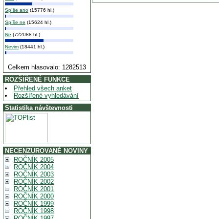
Spíše ano
(15776 hl.)
Spíše ne
(15624 hl.)
Ne
(722088 hl.)
Nevim
(18441 hl.)
Celkem hlasovalo: 1282513
ROZŠÍŘENÉ FUNKCE
Přehled všech anket
Rozšířené vyhledávání
Statistika návštevnosti
NECENZUROVANÉ NOVINY
ROČNÍK 2005
ROČNÍK 2004
ROČNÍK 2003
ROČNÍK 2002
ROČNÍK 2001
ROČNÍK 2000
ROČNÍK 1999
ROČNÍK 1998
ROČNÍK 1997