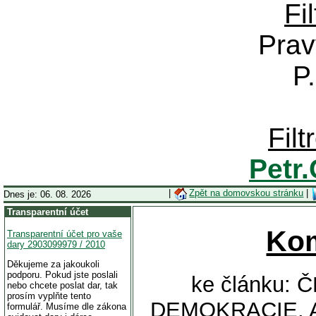
Fi
Prav
P
Fil
Petr
|
Zpět na domovskou stránku
|
Dnes je: 06. 08. 2026
Transparentní účet
Ko
Transparentní účet pro vaše
dary 2903099979 / 2010
Děkujeme za jakoukoli
podporu. Pokud jste poslali
ke článku:
nebo chcete poslat dar, tak
prosím vyplňte tento
DEMOKRACIE, 
formulář. Musíme dle zákona