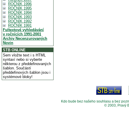
ROČNÍK 1996
ROČNÍK 1995
ROČNÍK 1994
ROČNÍK 1993
ROČNÍK 1992
ROČNÍK 1991
Fultextové vyhledávání
v ročnících 1991-2001
Archiv Necenzurovaných
Novin
STB ONLINE
Sem vložte text i s HTML
syntaxí nebo si vyberte
některou z předdefinovaných
šablon. Součástí
předdefinových šablon jsou i
systémové bloky!
Kdo bude bez našeho souhlasu a bez pozměny
© 2003, Pravý 