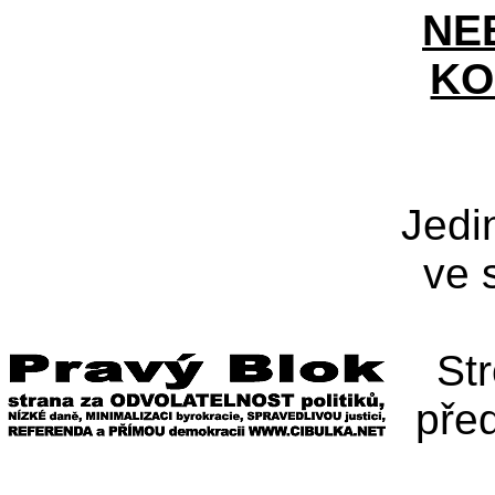
NE
KO
Jedi
ve 
St
pře