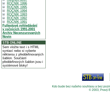
ROČNÍK 1996
ROČNÍK 1995
ROČNÍK 1994
ROČNÍK 1993
ROČNÍK 1992
ROČNÍK 1991
Fultextové vyhledávání
v ročnících 1991-2001
Archiv Necenzurovaných
Novin
STB ONLINE
Sem vložte text i s HTML
syntaxí nebo si vyberte
některou z předdefinovaných
šablon. Součástí
předdefinových šablon jsou i
systémové bloky!
Kdo bude bez našeho souhlasu a bez pozměny
© 2003, Pravý 