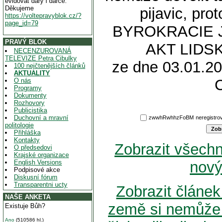
evidovat dary i dárce.
Děkujeme
pijavic, pr
https://voltepravyblok.cz/?
page_id=79
BYROKRACIE 
PRAVÝ BLOK
AKT LIDSK
NECENZUROVANÁ
TELEVIZE Petra Cibulky
ze dne 03.01.20
100 nejčtenějších článků
AKTUALITY
O nás
Programy
Dokumenty
Rozhovory
Publicistika
Duchovní a mravní
zwwhRwhhzFoBM
neregist
politologie
Přihláška
Kontakty
Zobrazit všech
O předsedovi
Krajské organizace
English Versions
nový
Podpisové akce
Diskusní fórum
Transparentni ucty
Zobrazit článe
NAŠE ANKETA
země si nemůže 
Existuje Bůh?
Ano
(510586 hl.)