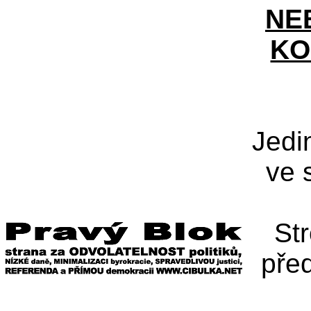
NE
KO
Jedi
ve 
St
pře