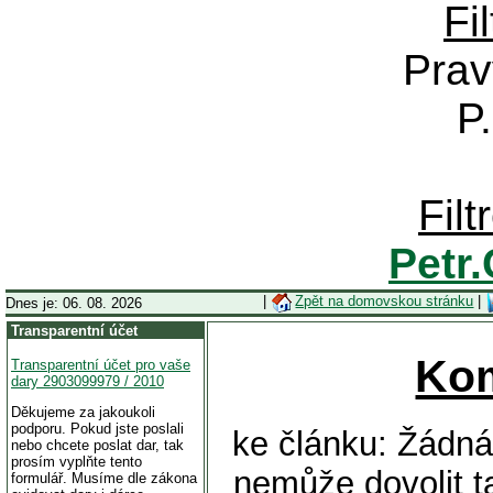
Fi
Prav
P
Fil
Petr
|
Zpět na domovskou stránku
|
Dnes je: 06. 08. 2026
Transparentní účet
Ko
Transparentní účet pro vaše
dary 2903099979 / 2010
Děkujeme za jakoukoli
podporu. Pokud jste poslali
ke článku: Žádná
nebo chcete poslat dar, tak
prosím vyplňte tento
nemůže dovolit ta
formulář. Musíme dle zákona