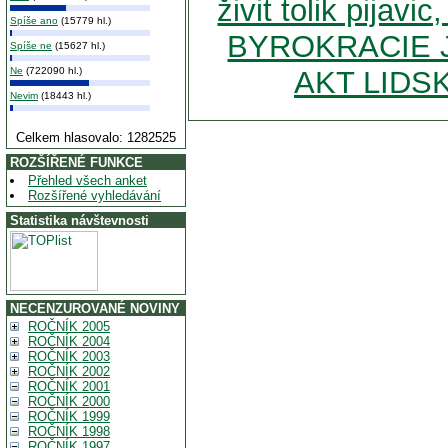
živit tolik pija
Spíše ano
(15779 hl.)
BYROKRACIE 
Spíše ne
(15627 hl.)
Ne
(722090 hl.)
AKT LIDSK
Nevim
(18443 hl.)
Celkem hlasovalo: 1282525
ROZŠÍŘENÉ FUNKCE
Přehled všech anket
Rozšířené vyhledávání
Statistika návštevnosti
NECENZUROVANÉ NOVINY
ROČNÍK 2005
ROČNÍK 2004
ROČNÍK 2003
ROČNÍK 2002
ROČNÍK 2001
ROČNÍK 2000
ROČNÍK 1999
ROČNÍK 1998
ROČNÍK 1997