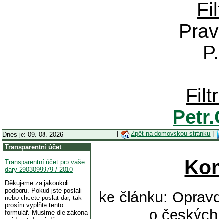
Fi
Prav
P
Fil
Petr
|
Zpět na domovskou stránku
|
Dnes je: 09. 08. 2026
Transparentní účet
Ko
Transparentní účet pro vaše
dary 2903099979 / 2010
Děkujeme za jakoukoli
podporu. Pokud jste poslali
ke článku: Oprav
nebo chcete poslat dar, tak
prosím vyplňte tento
o českých 
formulář. Musíme dle zákona