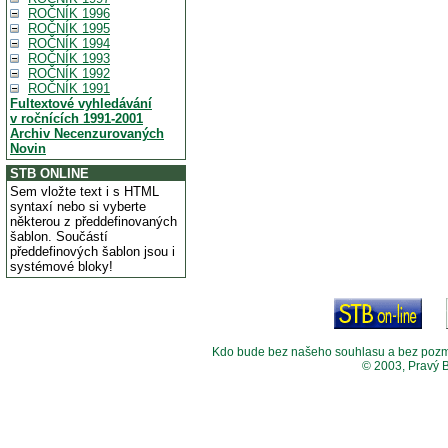
ROČNÍK 1996
ROČNÍK 1995
ROČNÍK 1994
ROČNÍK 1993
ROČNÍK 1992
ROČNÍK 1991
Fultextové vyhledávání
v ročnících 1991-2001
Archiv Necenzurovaných
Novin
STB ONLINE
Sem vložte text i s HTML
syntaxí nebo si vyberte
některou z předdefinovaných
šablon. Součástí
předdefinových šablon jsou i
systémové bloky!
Kdo bude bez našeho souhlasu a bez pozměny
© 2003, Pravý 