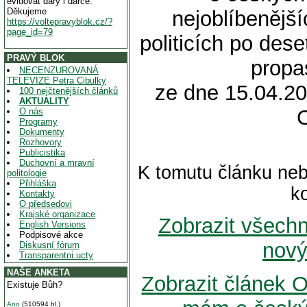
evidovat dary i dárce.
Děkujeme
nejoblíbeněj
https://voltepravyblok.cz/?
page_id=79
politicích po des
PRAVÝ BLOK
propas
NECENZUROVANÁ
TELEVIZE Petra Cibulky
ze dne 15.04.20
100 nejčtenějších článků
AKTUALITY
O nás
Programy
Dokumenty
Rozhovory
Publicistika
Duchovní a mravní
K tomutu článku neb
politologie
Přihláška
k
Kontakty
O předsedovi
Krajské organizace
Zobrazit všech
English Versions
Podpisové akce
nový
Diskusní fórum
Transparentni ucty
NAŠE ANKETA
Zobrazit článek 
Existuje Bůh?
Ano
(510594 hl.)