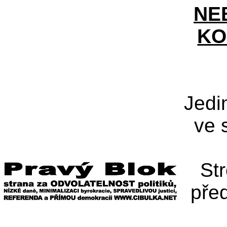
NE
KO
Jedi
ve 
St
pře