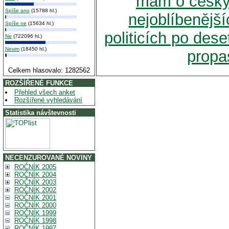
mám o českýc
Spíše ano
(15788 hl.)
nejoblíbeněj
Spíše ne
(15634 hl.)
politicích po des
Ne
(722096 hl.)
Nevim
(18450 hl.)
propas
Celkem hlasovalo: 1282562
ROZŠÍŘENÉ FUNKCE
Přehled všech anket
Rozšířené vyhledávání
Statistika návštevnosti
NECENZUROVANÉ NOVINY
ROČNÍK 2005
ROČNÍK 2004
ROČNÍK 2003
ROČNÍK 2002
ROČNÍK 2001
ROČNÍK 2000
ROČNÍK 1999
ROČNÍK 1998
ROČNÍK 1997