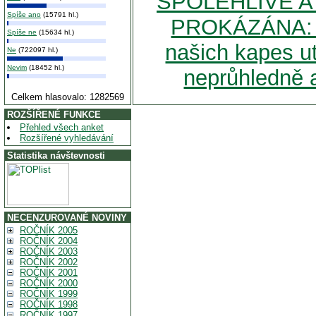
SPOLEHLIVĚ A
Spíše ano
(15791 hl.)
PROKÁZÁNA: Čt
Spíše ne
(15634 hl.)
našich kapes ut
Ne
(722097 hl.)
Nevim
(18452 hl.)
neprůhledně 
Celkem hlasovalo: 1282569
ROZŠÍŘENÉ FUNKCE
Přehled všech anket
Rozšířené vyhledávání
Statistika návštevnosti
NECENZUROVANÉ NOVINY
ROČNÍK 2005
ROČNÍK 2004
ROČNÍK 2003
ROČNÍK 2002
ROČNÍK 2001
ROČNÍK 2000
ROČNÍK 1999
ROČNÍK 1998
ROČNÍK 1997