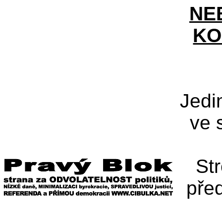
NE
KO
Jedi
ve 
St
pře