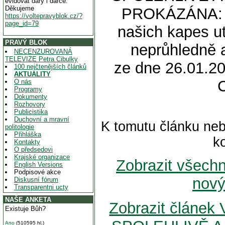
evidovat dary i dárce.
Děkujeme
PROKÁZÁNA: Čt
https://voltepravyblok.cz/?
page_id=79
našich kapes ut
PRAVÝ BLOK
neprůhledně 
NECENZUROVANÁ
TELEVIZE Petra Cibulky
ze dne 26.01.20
100 nejčtenějších článků
AKTUALITY
O nás
Programy
Dokumenty
Rozhovory
Publicistika
Duchovní a mravní
K tomutu článku neb
politologie
Přihláška
k
Kontakty
O předsedovi
Krajské organizace
Zobrazit všech
English Versions
Podpisové akce
nový
Diskusní fórum
Transparentni ucty
NAŠE ANKETA
Zobrazit článe
Existuje Bůh?
Ano
(510595 hl.)