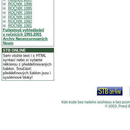
ROČNÍK 1996
ROČNÍK 1995
ROČNÍK 1994
ROČNÍK 1993
ROČNÍK 1992
ROČNÍK 1991
Fultextové vyhledávání
v ročnících 1991-2001
Archiv Necenzurovaných
Novin
STB ONLINE
Sem vložte text i s HTML
syntaxí nebo si vyberte
některou z předdefinovaných
šablon. Součástí
předdefinových šablon jsou i
systémové bloky!
Kdo bude bez našeho souhlasu a bez pozměny
© 2003, Pravý 