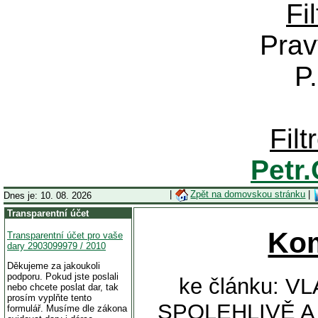
Fi
Prav
P
Fil
Petr
|
Zpět na domovskou stránku
|
Dnes je: 10. 08. 2026
Transparentní účet
Ko
Transparentní účet pro vaše
dary 2903099979 / 2010
Děkujeme za jakoukoli
podporu. Pokud jste poslali
ke článku: V
nebo chcete poslat dar, tak
prosím vyplňte tento
SPOLEHLIVĚ A
formulář. Musíme dle zákona