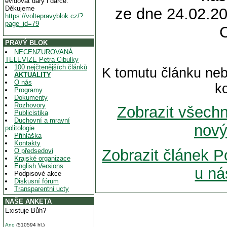
evidovat dary i dárce.
Děkujeme
ze dne 24.02.20
https://voltepravyblok.cz/?
page_id=79
PRAVÝ BLOK
NECENZUROVANÁ
TELEVIZE Petra Cibulky
100 nejčtenějších článků
K tomutu článku neb
AKTUALITY
O nás
k
Programy
Dokumenty
Rozhovory
Zobrazit všech
Publicistika
Duchovní a mravní
nový
politologie
Přihláška
Kontakty
Zobrazit článek P
O předsedovi
Krajské organizace
English Versions
u ná
Podpisové akce
Diskusní fórum
Transparentni ucty
NAŠE ANKETA
Existuje Bůh?
Ano
(510594 hl.)