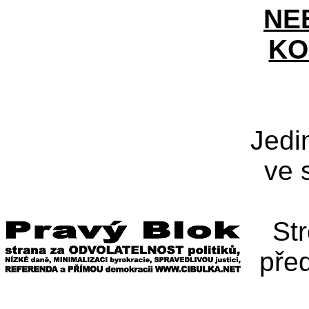
NE
KO
Jedi
ve 
St
pře