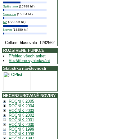
Spíše ano
(15788 hl.)
Spíše ne
(15634 hl.)
Ne
(722096 hl.)
Nevim
(18450 hl.)
Celkem hlasovalo: 1282562
ROZŠÍŘENÉ FUNKCE
Přehled všech anket
Rozšířené vyhledávání
Statistika návštevnosti
NECENZUROVANÉ NOVINY
ROČNÍK 2005
ROČNÍK 2004
ROČNÍK 2003
ROČNÍK 2002
ROČNÍK 2001
ROČNÍK 2000
ROČNÍK 1999
ROČNÍK 1998
ROČNÍK 1997