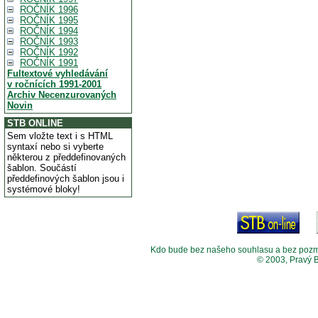
ROČNÍK 1996
ROČNÍK 1995
ROČNÍK 1994
ROČNÍK 1993
ROČNÍK 1992
ROČNÍK 1991
Fultextové vyhledávání
v ročnících 1991-2001
Archiv Necenzurovaných
Novin
STB ONLINE
Sem vložte text i s HTML
syntaxí nebo si vyberte
některou z předdefinovaných
šablon. Součástí
předdefinových šablon jsou i
systémové bloky!
Kdo bude bez našeho souhlasu a bez pozměny
© 2003, Pravý 