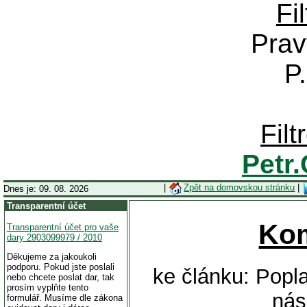
Fi
Prav
P
Fil
Petr
|
Zpět na domovskou stránku
|
Dnes je: 09. 08. 2026
Transparentní účet
Ko
Transparentní účet pro vaše
dary 2903099979 / 2010
Děkujeme za jakoukoli
podporu. Pokud jste poslali
ke článku: Popla
nebo chcete poslat dar, tak
prosím vyplňte tento
nás
formulář. Musíme dle zákona