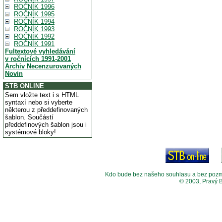
ROČNÍK 1996
ROČNÍK 1995
ROČNÍK 1994
ROČNÍK 1993
ROČNÍK 1992
ROČNÍK 1991
Fultextové vyhledávání
v ročnících 1991-2001
Archiv Necenzurovaných
Novin
STB ONLINE
Sem vložte text i s HTML
syntaxí nebo si vyberte
některou z předdefinovaných
šablon. Součástí
předdefinových šablon jsou i
systémové bloky!
Kdo bude bez našeho souhlasu a bez pozměny
© 2003, Pravý 