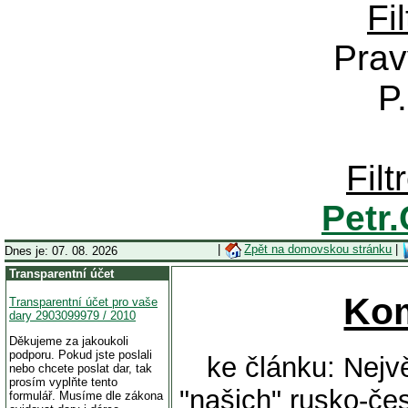
Fi
Prav
P
Fil
Petr
|
Zpět na domovskou stránku
|
Dnes je: 07. 08. 2026
Transparentní účet
Ko
Transparentní účet pro vaše
dary 2903099979 / 2010
Děkujeme za jakoukoli
podporu. Pokud jste poslali
ke článku: Nejv
nebo chcete poslat dar, tak
prosím vyplňte tento
"našich" rusko-čes
formulář. Musíme dle zákona