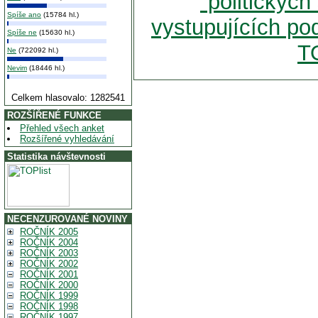
"politickýc
Spíše ano
(15784 hl.)
vystupujících p
Spíše ne
(15630 hl.)
T
Ne
(722092 hl.)
Nevim
(18446 hl.)
Celkem hlasovalo: 1282541
ROZŠÍŘENÉ FUNKCE
Přehled všech anket
Rozšířené vyhledávání
Statistika návštevnosti
NECENZUROVANÉ NOVINY
ROČNÍK 2005
ROČNÍK 2004
ROČNÍK 2003
ROČNÍK 2002
ROČNÍK 2001
ROČNÍK 2000
ROČNÍK 1999
ROČNÍK 1998
ROČNÍK 1997