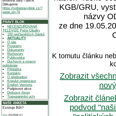
evidovat dary i dárce.
Děkujeme
KGB/GRU, vystu
https://voltepravyblok.cz/?
page_id=79
názvy OD
PRAVÝ BLOK
ze dne 19.05.20
NECENZUROVANÁ
TELEVIZE Petra Cibulky
100 nejčtenějších článků
AKTUALITY
O nás
Programy
Dokumenty
Rozhovory
K tomutu článku neb
Publicistika
Duchovní a mravní
k
politologie
Přihláška
Kontakty
Zobrazit všech
O předsedovi
Krajské organizace
nový
English Versions
Podpisové akce
Diskusní fórum
Zobrazit článe
Transparentni ucty
NAŠE ANKETA
podvod "naši
Existuje Bůh?
Ano
(510589 hl.)