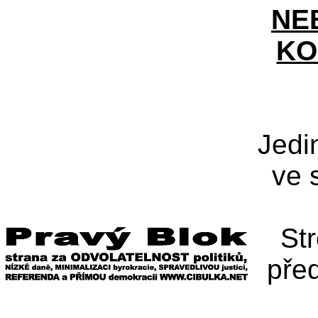
NE
KO
Jedi
ve 
St
pře