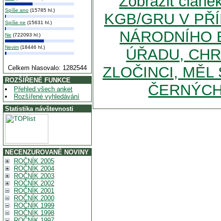
Zobrazit člán
Spíše ano
(15785 hl.)
KGB/GRU V PŘ
Spíše ne
(15631 hl.)
NÁRODNÍHO 
Ne
(722093 hl.)
Nevim
(18446 hl.)
ÚŘADU, CHR
ZLOČINCI, MĚ
Celkem hlasovalo: 1282544
ROZŠÍŘENÉ FUNKCE
ČERNÝCH 
Přehled všech anket
Rozšířené vyhledávání
Statistika návštevnosti
NECENZUROVANÉ NOVINY
ROČNÍK 2005
ROČNÍK 2004
ROČNÍK 2003
ROČNÍK 2002
ROČNÍK 2001
ROČNÍK 2000
ROČNÍK 1999
ROČNÍK 1998
ROČNÍK 1997