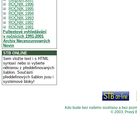
ROČNÍK 1996
ROČNÍK 1995
ROČNÍK 1994
ROČNÍK 1993
ROČNÍK 1992
ROČNÍK 1991
Fultextové vyhledávání
v ročnících 1991-2001
Archiv Necenzurovaných
Novin
STB ONLINE
Sem vložte text i s HTML
syntaxí nebo si vyberte
některou z předdefinovaných
šablon. Součástí
předdefinových šablon jsou i
systémové bloky!
Kdo bude bez našeho souhlasu a bez pozměny
© 2003, Pravý 