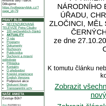
evidovat dary i dárce.
Děkujeme
NÁRODNÍHO 
https://voltepravyblok.cz/?
page_id=79
ÚŘADU, CHR
PRAVÝ BLOK
ZLOČINCI, MĚ
NECENZUROVANÁ
TELEVIZE Petra Cibulky
ČERNÝCH 
100 nejčtenějších článků
AKTUALITY
ze dne 27.10.20
O nás
Programy
Dokumenty
Rozhovory
Publicistika
Duchovní a mravní
politologie
Přihláška
K tomutu článku neb
Kontakty
O předsedovi
k
Krajské organizace
English Versions
Podpisové akce
Zobrazit všech
Diskusní fórum
Transparentni ucty
nový
NAŠE ANKETA
Existuje Bůh?
Ano
(510589 hl.)