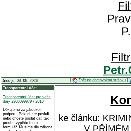
Fi
Prav
P
Fil
Petr
|
Zpět na domovskou stránku
|
Dnes je: 08. 08. 2026
Transparentní účet
Ko
Transparentní účet pro vaše
dary 2903099979 / 2010
Děkujeme za jakoukoli
podporu. Pokud jste poslali
ke článku: KRI
nebo chcete poslat dar, tak
prosím vyplňte tento
V PŘÍMÉM
formulář. Musíme dle zákona