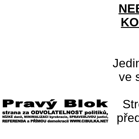
NE
KO
Jedi
ve 
St
pře