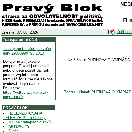
NEBL
Filt
|
Zpět na 
Dnes je: 07. 08. 2026
Transparentní účet
Transparentní účet pro vaše
dary 2903099979 / 2010
ke článku: PUTINOVA OLYMPIÁDA 
Děkujeme za jakoukoli
podporu. Pokud jste poslali
nebo chcete poslat dar, tak
prosím vyplňte tento
formulář. Musíme dle zákona
evidovat dary i dárce.
Děkujeme
Zobrazit článek PUTINOVA OLYMPIÁ
https://voltepravyblok.cz/?
page_id=79
PRAVÝ BLOK
NECENZUROVANÁ
TELEVIZE Petra Cibulky
100 nejčtenějších článků
AKTUALITY
O nás