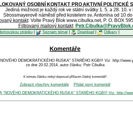
OKOVANÝ OSOBNÍ KONTAKT PRO AKTIVNÍ POLITICKÉ 
Jediná možnost je každý rok ve státní svátky 1. 5. a 28. 10. v
Strossmayerově náměstí před kostelem sv. Antonína od 10 do
rovaný kontakt
: Volte Pravý Blok www.cibulka.net, P. O. BOX 59
Filtrovaný mailový kontakt
:
Petr.Cibulka@PravyBlok.
domovskou stránku
|
Seznam témat
|
Download
|
Odkazy
|
Komentáře
"NOVÉHO DEMOKRATICKÉHO RUSKA" STARÉHO KGB!!! Viz: http://www.yo
ze dne 20.02.2014, autor článku: Petr Cibulka
K tomutu článku nebyl doposud přiřazen žádný komentář!
Zobrazit všechny komentáře
Přidat nový komentář
DA "NOVÉHO DEMOKRATICKÉHO RUSKA" STARÉHO KGB!!! Viz: http://www