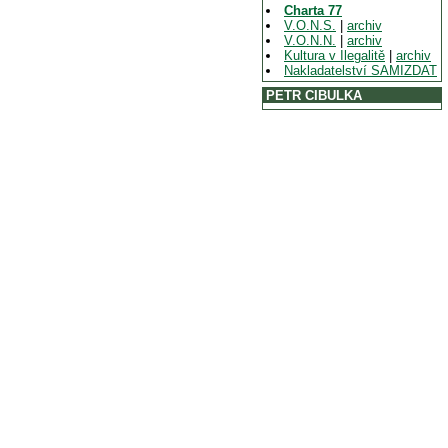
Charta 77
V.O.N.S.
|
archiv
V.O.N.N.
|
archiv
Kultura v Ilegalitě
|
archiv
Nakladatelství SAMIZDAT
PETR CIBULKA