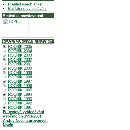
Přehled všech anket
Rozšířené vyhledávání
Statistika návštevnosti
NECENZUROVANÉ NOVINY
ROČNÍK 2005
ROČNÍK 2004
ROČNÍK 2003
ROČNÍK 2002
ROČNÍK 2001
ROČNÍK 2000
ROČNÍK 1999
ROČNÍK 1998
ROČNÍK 1997
ROČNÍK 1996
ROČNÍK 1995
ROČNÍK 1994
ROČNÍK 1993
ROČNÍK 1992
ROČNÍK 1991
Fultextové vyhledávání
v ročnících 1991-2001
Archiv Necenzurovaných
Novin