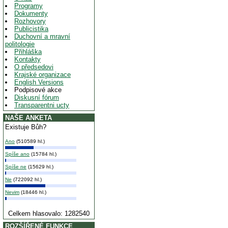
Programy
Dokumenty
Rozhovory
Publicistika
Duchovní a mravní
politologie
Přihláška
Kontakty
O předsedovi
Krajské organizace
English Versions
Podpisové akce
Diskusní fórum
Transparentni ucty
NAŠE ANKETA
Existuje Bůh?
Ano
(510589 hl.)
Spíše ano
(15784 hl.)
Spíše ne
(15629 hl.)
Ne
(722092 hl.)
Nevim
(18446 hl.)
Celkem hlasovalo: 1282540
ROZŠÍŘENÉ FUNKCE