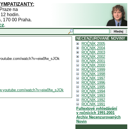
SYMPATIZANTY:
 Praze na
 12 hodin.
5, 170 00 Praha.
cz
.
NECENZUROVANÉ NOVINY
ROČNÍK 2005
ROČNÍK 2004
ROČNÍK 2003
ROČNÍK 2002
utube.com/watch?v=eiw0fw_sJOk
ROČNÍK 2001
ROČNÍK 2000
ROČNÍK 1999
ROČNÍK 1998
ROČNÍK 1997
ROČNÍK 1996
ROČNÍK 1995
.youtube.com/watch?v=eiw0fw_sJOk
ROČNÍK 1994
ROČNÍK 1993
ROČNÍK 1992
ROČNÍK 1991
Fultextové vyhledávání
v ročnících 1991-2001
Archiv Necenzurovaných
Novin