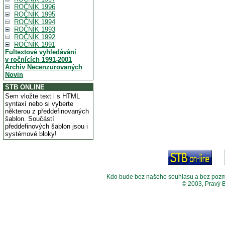
ROČNÍK 1996
ROČNÍK 1995
ROČNÍK 1994
ROČNÍK 1993
ROČNÍK 1992
ROČNÍK 1991
Fultextové vyhledávání
v ročnících 1991-2001
Archiv Necenzurovaných
Novin
STB ONLINE
Sem vložte text i s HTML
syntaxí nebo si vyberte
některou z předdefinovaných
šablon. Součástí
předdefinových šablon jsou i
systémové bloky!
Kdo bude bez našeho souhlasu a bez pozměny
© 2003, Pravý 