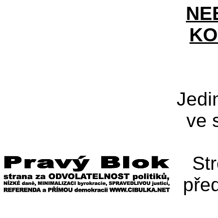
NE
KO
Jedi
ve 
St
pře