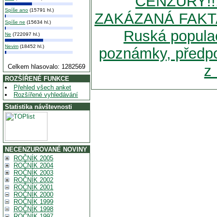
CENZURY!!
Spíše ano
(15791 hl.)
ZAKÁZANÁ FAKT
Spíše ne
(15634 hl.)
Ruská populace
Ne
(722097 hl.)
Nevim
(18452 hl.)
poznámky, předpo
z 
Celkem hlasovalo: 1282569
ROZŠÍŘENÉ FUNKCE
Přehled všech anket
Rozšířené vyhledávání
Statistika návštevnosti
NECENZUROVANÉ NOVINY
ROČNÍK 2005
ROČNÍK 2004
ROČNÍK 2003
ROČNÍK 2002
ROČNÍK 2001
ROČNÍK 2000
ROČNÍK 1999
ROČNÍK 1998
ROČNÍK 1997