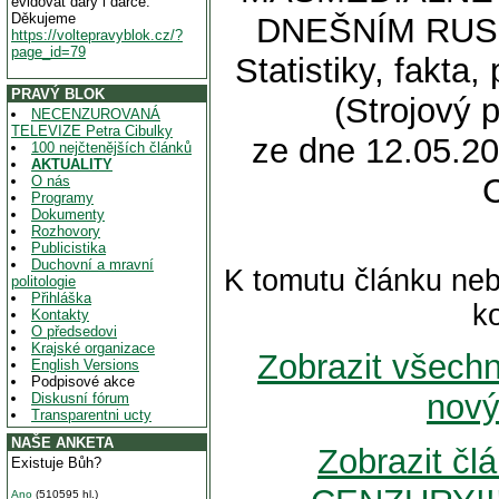
evidovat dary i dárce.
Děkujeme
DNEŠNÍM RUSK
https://voltepravyblok.cz/?
page_id=79
Statistiky, fakta
PRAVÝ BLOK
(Strojový p
NECENZUROVANÁ
TELEVIZE Petra Cibulky
ze dne 12.05.20
100 nejčtenějších článků
AKTUALITY
O nás
Programy
Dokumenty
Rozhovory
Publicistika
Duchovní a mravní
K tomutu článku neb
politologie
Přihláška
k
Kontakty
O předsedovi
Krajské organizace
Zobrazit všech
English Versions
Podpisové akce
nový
Diskusní fórum
Transparentni ucty
NAŠE ANKETA
Zobrazit č
Existuje Bůh?
Ano
(510595 hl.)