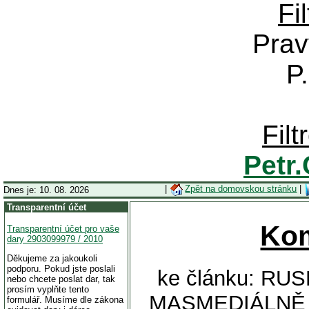
Fi
Prav
P
Fil
Petr
|
Zpět na domovskou stránku
|
Dnes je: 10. 08. 2026
Transparentní účet
Ko
Transparentní účet pro vaše
dary 2903099979 / 2010
Děkujeme za jakoukoli
podporu. Pokud jste poslali
ke článku: RU
nebo chcete poslat dar, tak
prosím vyplňte tento
MASMEDIÁLNĚ 
formulář. Musíme dle zákona