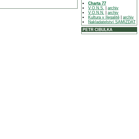
Charta 77
V.O.N.S.
|
archiv
V.O.N.N.
|
archiv
Kultura v Ilegalitě
|
archiv
Nakladatelství SAMIZDAT
PETR CIBULKA