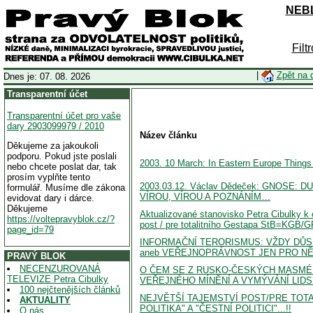
NEBL
Filt
|
Zpět na 
Dnes je: 07. 08. 2026
Transparentní účet
Transparentní účet pro vaše
dary 2903099979 / 2010
Název článku
Děkujeme za jakoukoli
podporu. Pokud jste poslali
2003. 10 March: In Eastern Europe Things
nebo chcete poslat dar, tak
prosím vyplňte tento
2003.03.12. Václav Dědeček: GNOSE:
formulář. Musíme dle zákona
VÍROU, VÍROU A POZNÁNÍM…
evidovat dary i dárce.
Děkujeme
Aktualizované stanovisko Petra Cibulky
https://voltepravyblok.cz/?
post / pre totalitního Gestapa StB=KGB/G
page_id=79
INFORMAČNÍ TERORISMUS: VŽDY DŮ
aneb VEŘEJNOPRÁVNOST JEN PRO N
PRAVÝ BLOK
NECENZUROVANÁ
O ČEM SE Z RUSKO-ČESKÝCH MASMÉD
TELEVIZE Petra Cibulky
VEŘEJNÉHO MÍNĚNÍ A VYMÝVÁNÍ LIDS
100 nejčtenějších článků
NEJVĚTŠÍ TAJEMSTVÍ POST/PRE TOTAL
AKTUALITY
POLITIKA" A "ČESTNÍ POLITICI"...!!
O nás