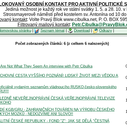
OKOVANÝ OSOBNÍ KONTAKT PRO AKTIVNÍ POLITICKÉ 
Jediná možnost je každý rok ve státní svátky 1. 5. a 28. 10. v
Strossmayerově náměstí před kostelem sv. Antonína od 10 do
rovaný kontakt
: Volte Pravý Blok www.cibulka.net, P. O. BOX 59
Filtrovaný mailový kontakt
:
Petr.Cibulka@PravyBlok.
domovskou stránku
|
Seznam témat
|
Download
|
Odkazy
|
Počet zobrazených článků: 6 (z celkem 6 nalezených)
 Are Not What They Seem An interview with Petr Cibulka
 DUCHOVNÍ CESTA VYŠŠÍHO POZNÁNÍ! LIDSKÝ ŽIVOT MEZI VĚDOU A
 k oficiálně vydaným seznamům vládnoucího RUSKO-česko-slovenského
RU!!!!
SLEDNĚ NEVEŘEJNOPRÁVNÍ ČESKÁ VEŘEJNOPRÁVNÍ TELEVIZE
ĚKOHO
IÍ KGB/GRU - ZAHRANIČNÍCH TOVÁREN NA VÝROBU ČESKÉHO
KÝCH MOZKŮ - NEDOZVÍME ANI SLOVO!!
ITNÍ ČESKÉ REPUBLIKY - FOND "Z": JAK SE DĚLÁ "ČESTNÁ