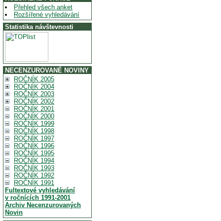
Přehled všech anket
Rozšířené vyhledávání
Statistika návštevnosti
NECENZUROVANÉ NOVINY
ROČNÍK 2005
ROČNÍK 2004
ROČNÍK 2003
ROČNÍK 2002
ROČNÍK 2001
ROČNÍK 2000
ROČNÍK 1999
ROČNÍK 1998
ROČNÍK 1997
ROČNÍK 1996
ROČNÍK 1995
ROČNÍK 1994
ROČNÍK 1993
ROČNÍK 1992
ROČNÍK 1991
Fultextové vyhledávání
v ročnících 1991-2001
Archiv Necenzurovaných
Novin