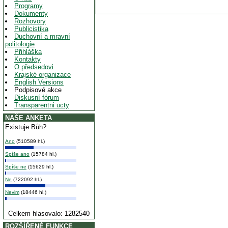
Programy
Dokumenty
Rozhovory
Publicistika
Duchovní a mravní
politologie
Přihláška
Kontakty
O předsedovi
Krajské organizace
English Versions
Podpisové akce
Diskusní fórum
Transparentni ucty
NAŠE ANKETA
Existuje Bůh?
Ano
(510589 hl.)
Spíše ano
(15784 hl.)
Spíše ne
(15629 hl.)
Ne
(722092 hl.)
Nevim
(18446 hl.)
Celkem hlasovalo: 1282540
ROZŠÍŘENÉ FUNKCE