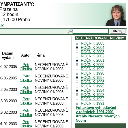
SYMPATIZANTY:
 Praze na
 12 hodin.
5, 170 00 Praha.
cz
.
NECENZUROVANÉ NOVINY
ROČNÍK 2005
ROČNÍK 2004
ROČNÍK 2003
Datum
Autor
Téma
ROČNÍK 2002
vydání
ROČNÍK 2001
Petr
NECENZUROVANÉ
ROČNÍK 2000
02.07.2005
Cibulka
NOVINY 01/2003
ROČNÍK 1999
ROČNÍK 1998
Petr
NECENZUROVANÉ
ROČNÍK 1997
06.06.2005
Cibulka
NOVINY 01/2003
ROČNÍK 1996
ROČNÍK 1995
Petr
NECENZUROVANÉ
12.05.2003
ROČNÍK 1994
Cibulka
NOVINY 01/2003
ROČNÍK 1993
Petr
NECENZUROVANÉ
ROČNÍK 1992
18.03.2003
Cibulka
NOVINY 01/2003
ROČNÍK 1991
Fultextové vyhledávání
Petr
NECENZUROVANÉ
v ročnících 1991-2001
19.02.2003
Cibulka
NOVINY 01/2003
Archiv Necenzurovaných
Novin
Petr
NECENZUROVANÉ
01.01.2003
Cibulka
NOVINY 01/2003