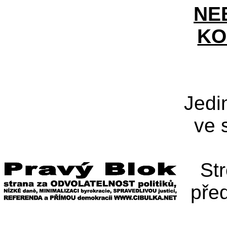
NE
KO
Jedi
ve 
St
pře