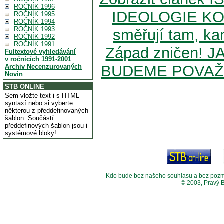
ROČNÍK 1996
IDEOLOGIE KO
ROČNÍK 1995
ROČNÍK 1994
ROČNÍK 1993
směřují tam, k
ROČNÍK 1992
ROČNÍK 1991
Západ zničen! 
Fultextové vyhledávání
v ročnících 1991-2001
BUDEME POVAŽ
Archiv Necenzurovaných
Novin
STB ONLINE
Sem vložte text i s HTML
syntaxí nebo si vyberte
některou z předdefinovaných
šablon. Součástí
předdefinových šablon jsou i
systémové bloky!
Kdo bude bez našeho souhlasu a bez pozměny
© 2003, Pravý 