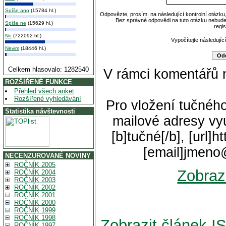
Spíše ano
(15784 hl.)
Odpovězte, prosím, na následující kontrolní otázku
Bez správné odpovědi na tuto otázku nebude
Spíše ne
(15629 hl.)
regi
Ne
(722092 hl.)
Vypočítejte následující
Nevim
(18446 hl.)
Celkem hlasovalo: 1282540
V rámci komentářů 
ROZŠÍŘENÉ FUNKCE
Přehled všech anket
Rozšířené vyhledávání
Pro vložení tučného
Statistika návštevnosti
mailové adresy vyu
[b]tučné[/b], [url]
[email]jmeno
NECENZUROVANÉ NOVINY
ROČNÍK 2005
Zobraz
ROČNÍK 2004
ROČNÍK 2003
ROČNÍK 2002
ROČNÍK 2001
ROČNÍK 2000
ROČNÍK 1999
ROČNÍK 1998
Zobrazit článek
ROČNÍK 1997