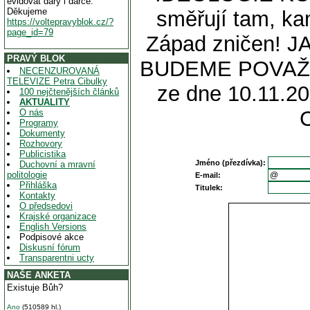
evidovat dary i dárce.
Děkujeme
směřují tam, k
https://voltepravyblok.cz/?
page_id=79
Západ zničen! 
PRAVÝ BLOK
BUDEME POVAŽ
NECENZUROVANÁ
TELEVIZE Petra Cibulky
ze dne 10.11.20
100 nejčtenějších článků
AKTUALITY
O nás
Programy
Dokumenty
Rozhovory
Publicistika
Jméno (přezdívka):
Duchovní a mravní
politologie
E-mail:
Přihláška
Titulek:
Kontakty
O předsedovi
Krajské organizace
English Versions
Podpisové akce
Diskusní fórum
Transparentni ucty
NAŠE ANKETA
Existuje Bůh?
Ano
(510589 hl.)