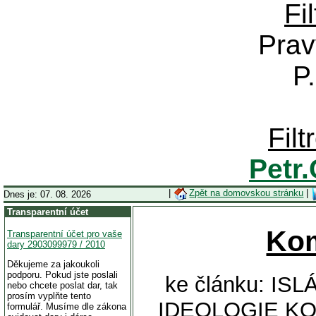
Fi
Prav
P
Fil
Petr
|
Zpět na domovskou stránku
|
Dnes je: 07. 08. 2026
Transparentní účet
Ko
Transparentní účet pro vaše
dary 2903099979 / 2010
Děkujeme za jakoukoli
podporu. Pokud jste poslali
ke článku: I
nebo chcete poslat dar, tak
prosím vyplňte tento
IDEOLOGIE KO
formulář. Musíme dle zákona