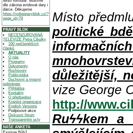
tento formulář. Musíme
dle zákona evidovat dary i
dárce. Děkujeme
Místo předml
https://voltepravyblok.cz/?
page_id=79
politické bdě
PRAVÝ BLOK
NECENZUROVANÁ
TELEVIZE Petra Cibulky
informačníc
100 nejčtenějších
článků
AKTUALITY
mnohovrstev
O nás
Programy
Dokumenty
důležitější, 
Rozhovory
Publicistika
Duchovní a mravní
politologie
vize George O
Přihláška
Kontakty
O předsedovi
http://www.c
Krajské organizace
English Versions
Podpisové akce
Ruϟϟkem a n
Diskusní fórum
Transparentni ucty
NAŠE ANKETA
Existuje Bůh?