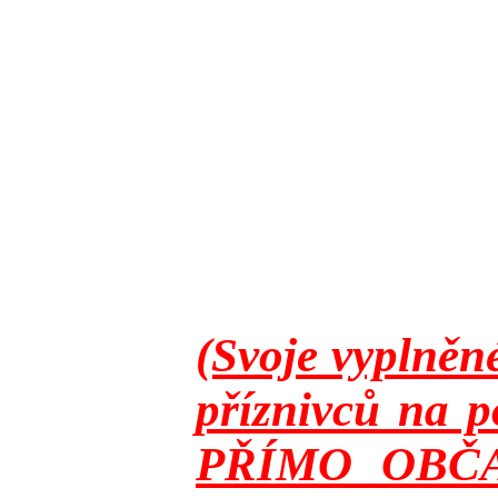
(Svoje vyplněn
příznivců na p
PŘÍMO OBČANY