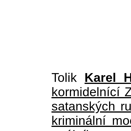
Tolik
Karel 
kormidelnící Z
satanských r
kriminální m