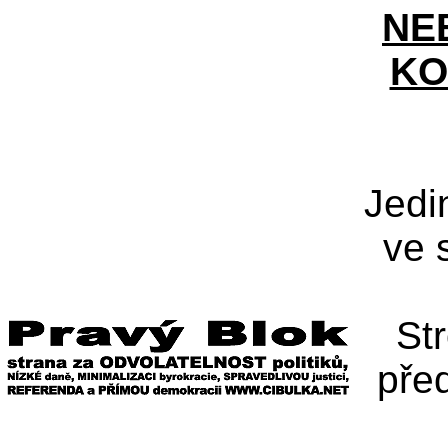
NE
KO
Jedi
ve 
St
pře