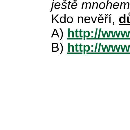
ještě mnohem 
Kdo nevěří,
d
A)
http://www
B)
http://www