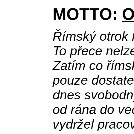
MOTTO:
O
Římský otrok 
To přece nelz
Zatím co říms
pouze dostatek
dnes svobodn
od rána do več
vydržel praco