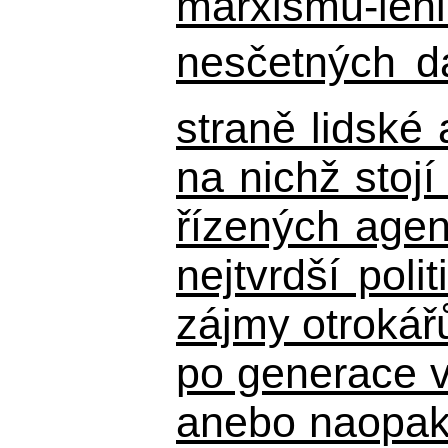
marxismu-leni
nesčetných d
straně lidské
na nichž stojí
řízených agen
nejtvrdší pol
zájmy otrokář
po generace 
anebo naopak n