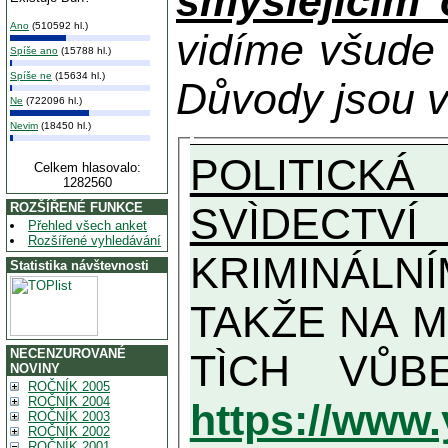
smýšlejícím
Ano
(510592 hl.)
vidíme všude
Spíše ano
(15788 hl.)
Spíše ne
(15634 hl.)
Důvody jsou v
Ne
(722096 hl.)
Nevim
(18450 hl.)
POLITICKÁ
Celkem hlasovalo:
1282560
SVÌDECTVÍ
ROZŠÍŘENÉ FUNKCE
Přehled všech anket
Rozšířené vyhledávání
KRIMINÁLN
Statistika návštevnosti
TAKŽE NA MAXIMÁLNÍ MOŽNOU MÍR
NECENZUROVANÉ
NOVINY
ROČNÍK 2005
ROČNÍK 2004
https://www
ROČNÍK 2003
ROČNÍK 2002
ROČNÍK 2001