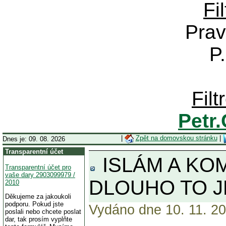
Fi
Prav
P
Fil
Petr
|
Zpět na domovskou stránku
|
Dnes je: 09. 08. 2026
Transparentní účet
ISLÁM A KOMU
Transparentní účet pro
vaše dary 2903099979 /
DLOUHO TO J
2010
Děkujeme za jakoukoli
podporu. Pokud jste
Vydáno dne 10. 11. 20
poslali nebo chcete poslat
dar, tak prosím vyplňte