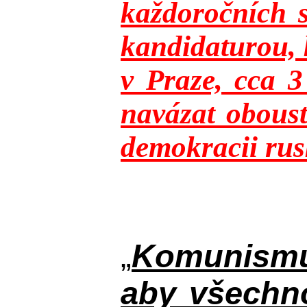
každoročních s
kandidaturou, 
v Praze, cca 
navázat oboust
demokracii rusk
„
Komunismus
aby všechno