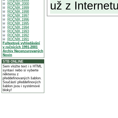
už z Internetu
ROČNÍK 2000
ROČNÍK 1999
ROČNÍK 1998
ROČNÍK 1997
ROČNÍK 1996
ROČNÍK 1995
ROČNÍK 1994
ROČNÍK 1993
ROČNÍK 1992
ROČNÍK 1991
Fultextové vyhledávání
v ročnících 1991-2001
Archiv Necenzurovaných
Novin
STB ONLINE
Sem vložte text i s HTML
syntaxí nebo si vyberte
některou z
předdefinovaných šablon.
Součástí předdefinových
šablon jsou i systémové
bloky!