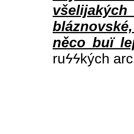
všelijakýc
bláznovské, 
něco buï le
ru
ϟϟ
kých arc