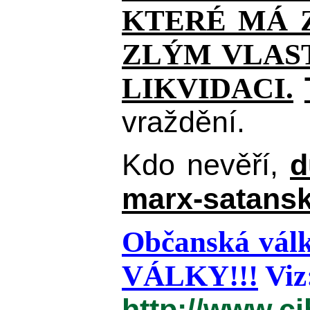
KTERÉ MÁ Z
ZLÝM VLAST
LIKVIDACI.
vraždění.
Kdo nevěří,
d
marx-satansk
Občanská válk
VÁLKY!!!
Viz
http://www.c