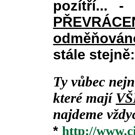
pozítří... 
PŘEVRÁCENÉM
odměňováno
stále stejně:
Ty vůbec nejn
které mají
VŠ
najdeme vždyc
*
http://www.c