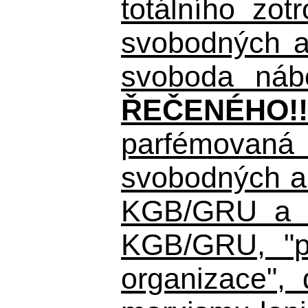
totálního zo
svobodných a 
svoboda nábo
ŘEČENÉHO!!
parfémovaná 
svobodných a 
KGB/GRU a ná
KGB/GRU,
"po
organizace", 