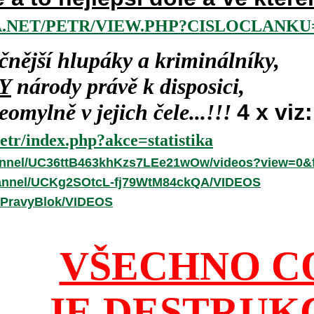
.NET/PETR/VIEW.PHP?CISLOCLANKU=
čnější hlupáky a kriminálníky,
Y
národy právě k disposici,
omylně v jejich čele...!!!
4 x viz:
etr/index.php?akce=statistika
annel/UC36ttB463khKzs7LEe21wOw/videos?view=0&f
hannel/UCKg2SOtcL-fj79WtM84ckQA/VIDEOS
/PravyBlok/VIDEOS
VŠECHNO C
JE DESTRUK