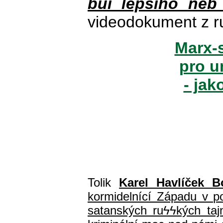
buï lepšího neb
videodokument z r
Marx-s
pro u
- jak
Tolik
Karel Havlíček B
kormidelnící Západu v pol
satanských ru
ϟϟ
kých ta