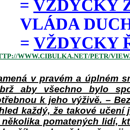
=
VŽDYCKY Z
VLÁDA DUC
=
VŽDYCKY ŘÁD
TTP://WWW.CIBULKA.NET/PETR/VIEW
mená v pravém a úplném smy
ýbrž aby všechno bylo spo
třebnou k jeho výživě. – Bez
hled každý, že takové učení 
v několika pomatených lidí, k