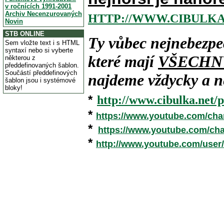
v ročnících 1991-2001
Archiv Necenzurovaných
HTTP://WWW.CIBULKA
Novin
STB ONLINE
Ty vůbec nejnebezpe
Sem vložte text i s HTML
syntaxí nebo si vyberte
které mají
VŠECHN
některou z
předdefinovaných šablon.
Součástí předdefinových
najdeme vždycky a ne
šablon jsou i systémové
bloky!
*
http://www.cibulka.net/p
*
https://www.youtube.com/ch
*
https://www.youtube.com/c
*
http://www.youtube.com/user