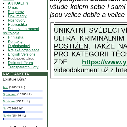
AKTUALITY
všude kolem sebe i sam
O nás
Programy
jsou velice dobře a velic
Dokumenty
Rozhovory
Publicistika
UNIKÁTNÍ SVĚDECTVÍ ZE SOUČASNOSTI: PŘEDSEDA VLASTIZRÁDNÉ VLÁDY KGB MIMOŘÁDNĚ DETAILNĚ O
Duchovní a mravní
politologie
ULTRA KRIMINÁLNÍ
Přihláška
Kontakty
POSTIŽEN
, TAKŽE NA MAXIMÁLNÍ M
O předsedovi
Krajské organizace
PRO KATEGORII TĚCH VŮBEC NEJVYŠŠÍCH PROTINÁRODNÍCH A PROTISTÁT
English Versions
Podpisové akce
ZDE
https://www.
Diskusní fórum
Transparentni ucty
videodokument už z Inter
NAŠE ANKETA
Existuje Bůh?
Ano
(510589 hl.)
Spíše ano
(15785 hl.)
Spíše ne
(15631 hl.)
Ne
(722092 hl.)
Nevim
(18446 hl.)