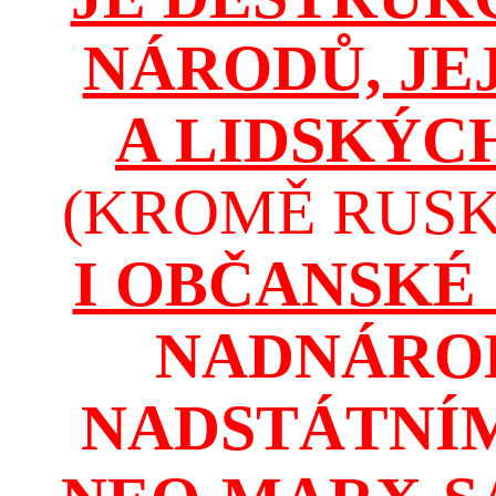
NÁRODŮ, JE
A LIDSKÝC
(KROMĚ RUSKA
I OBČANSKÉ
NADNÁROD
NADSTÁTNÍM