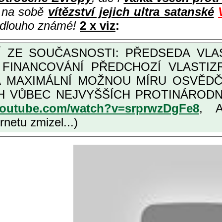
i na sobě
vítězství jejich ultra satanské
e dlouho známé!
2 x viz
:
M FINANCOVÁNÍ PŘEDCHOZÍ VLASTI
OŽNOU MÍRU OSVĚDČENÁ VLASTIZRÁDNÁ ČESKÁ "AMNESTIE", URČENÁ
NÍCH VLASTIZRÁDCŮ, VIZ NAPŘ.
youtube.com/watch?v=srprwzDgFe8
, 
netu zmizel...)