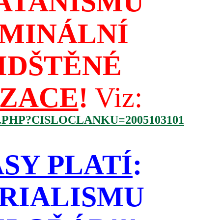
ATANISMU
IMINÁLNÍ
IDŠTĚNÉ
IZACE
!
Viz:
.PHP?CISLOCLANKU=2005103101
SY PLATÍ
:
RIALISMU