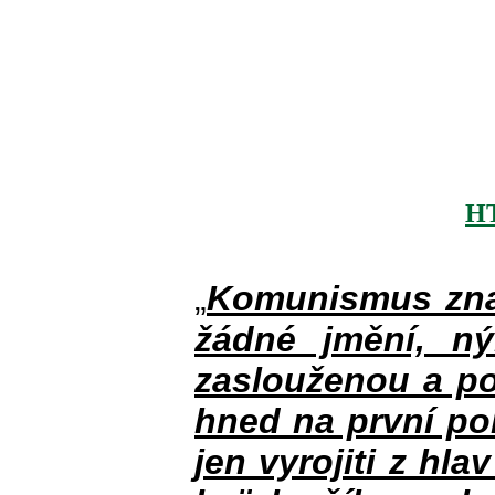
H
„
Komunismus zna
žádné jmění, n
zaslouženou a po
hned na první po
jen vyrojiti z hla