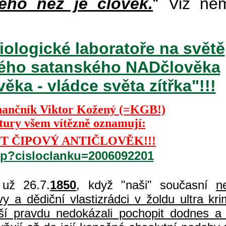
ého než je člověk.
“ Viz ně
iologické laboratoře na světě
ckého satanského NADčlověka
ka - vládce světa zítřka"!!!
nančník Viktor Kožený (=KGB!)
ktury všem vítězně oznamují:
T ČIPOVÝ ANTIČLOVĚK!!!
php?cisloclanku=2006092201
už 26.7.
1850
, když "naši" současní
n
 a dědiční vlastizrádci v žoldu ultra kri
í pravdu nedokázali pochopit dodnes a 