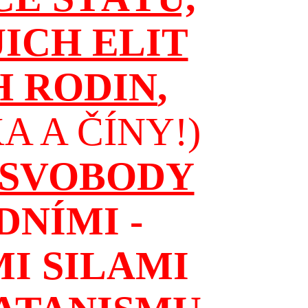
JICH ELIT
H RODIN
,
 A ČÍNY!)
 SVOBODY
NÍMI -
I SILAMI