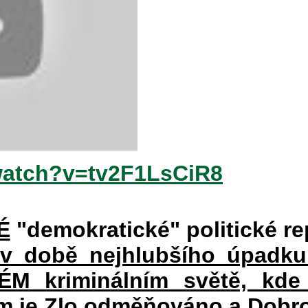
watch?v=tv2F1LsCiR8
É
"demokratické" politické re
 v době nejhlubšího úpadku
 kriminálním světě, kde 
rém je Zlo odměňováno a Dobr