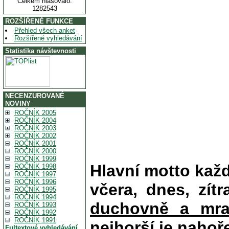
Celkem hlasovalo:
1282543
ROZŠÍŘENÉ FUNKCE
Přehled všech anket
Rozšířené vyhledávání
Statistika návštevnosti
NECENZUROVANÉ
NOVINY
ROČNÍK 2005
ROČNÍK 2004
ROČNÍK 2003
ROČNÍK 2002
ROČNÍK 2001
ROČNÍK 2000
ROČNÍK 1999
Hlavní motto kaž
ROČNÍK 1998
ROČNÍK 1997
ROČNÍK 1996
včera, dnes, zítr
ROČNÍK 1995
ROČNÍK 1994
duchovně a mra
ROČNÍK 1993
ROČNÍK 1992
ROČNÍK 1991
nejhorší je nahoř
Fultextové vyhledávání