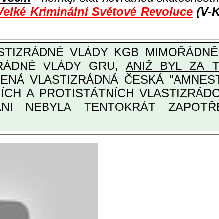
Velké Kriminální Světové Revoluce
(V-K
ZRÁDNÉ VLÁDY GRU,
ANIŽ BYL ZA 
ANI NEBYLA TENTOKRÁT ZAPOTŘEB