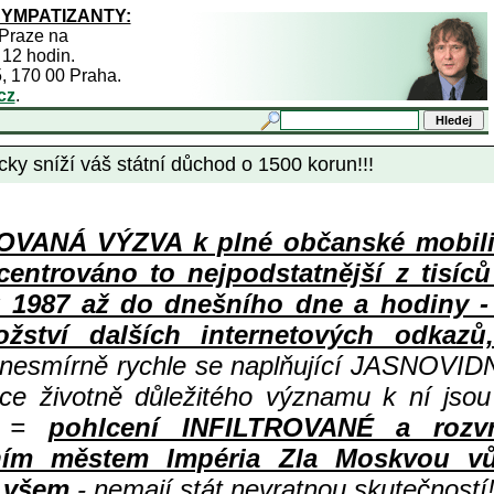
SYMPATIZANTY:
 Praze na
 12 hodin.
5, 170 00 Praha.
cz
.
y sníží váš státní důchod o 1500 korun!!!
ANÁ VÝZVA k plné občanské mobiliza
centrováno to nejpodstatnější z tisíc
987 až do dnešního dne a hodiny - a
ství dalších internetových odkazů,
 nesmírně rychle se naplňující JASNOVID
ace životně důležitého významu k ní jsou
=
pohlcení INFILTROVANÉ a rozv
ním městem Impéria Zla Moskvou vů
i všem
- nemají stát nevratnou skutečností