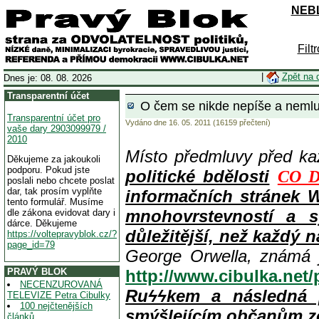
NEBL
Filt
|
Zpět na 
Dnes je: 08. 08. 2026
Transparentní účet
O čem se nikde nepíše a nemluv
Transparentní účet pro
Vydáno dne 16. 05. 2011 (16159 přečtení)
vaše dary 2903099979 /
2010
Místo předmluvy před k
Děkujeme za jakoukoli
podporu. Pokud jste
politické bdělosti
CO D
poslali nebo chcete poslat
dar, tak prosím vyplňte
informačních stránek 
tento formulář. Musíme
mnohovrstevností a s
dle zákona evidovat dary i
dárce. Děkujeme
důležitější, než každý n
https://voltepravyblok.cz/?
page_id=79
George Orwella, známá 
PRAVÝ BLOK
http://www.cibulka.net
NECENZUROVANÁ
Ruϟϟkem a následná 
TELEVIZE Petra Cibulky
100 nejčtenějších
smýšlejícím občanům z
článků