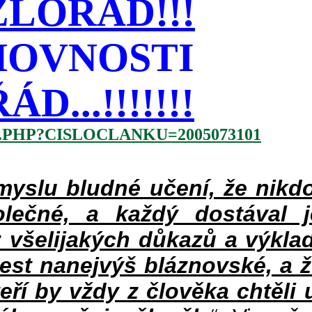
LOŘÁD!!!
HOVNOSTI
...!!!!!!!
.PHP?CISLOCLANKU=2005073101
slu bludné učení, že nikdo
lečné, a každý dostával 
 všelijakých důkazů a výklad
jest nanejvýš bláznovské, a 
teří by vždy z člověka chtěli 