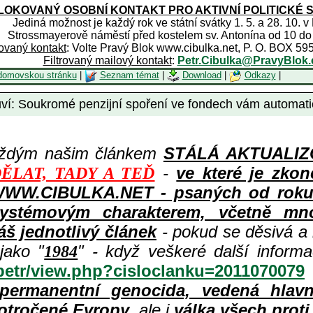
OKOVANÝ OSOBNÍ KONTAKT PRO AKTIVNÍ POLITICKÉ 
Jediná možnost je každý rok ve státní svátky 1. 5. a 28. 10. v
Strossmayerově náměstí před kostelem sv. Antonína od 10 do
rovaný kontakt
: Volte Pravý Blok www.cibulka.net, P. O. BOX 59
Filtrovaný mailový kontakt
:
Petr.Cibulka@PravyBlok.
domovskou stránku
|
Seznam témat
|
Download
|
Odkazy
|
í: Soukromé penzijní spoření ve fondech vám automatick
aždým našim článkem
STÁLÁ AKTUALIZOV
-
ve které je zkon
ĚLAT, TADY A TEĎ
WWW.CIBULKA.NET - psaných od roku 1
ystémovým charakterem, včetně množ
áš jednotlivý článek
- pokud se děsivá a
jako "
" - když veškeré další inform
1984
/petr/view.php?cisloclanku=2011070079
permanentní genocida, vedená hlav
otročené Evropy
, ale i
válka všech prot