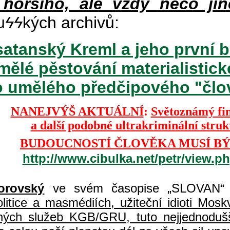
 horšího, ale vždy něco jin
u
ϟϟ
kých archivů:
atanský Kreml a jeho první b
mělé pěstování materialisti
o umělého předčipového "člově
NANEJVÝŠ AKTUÁLNÍ
:
Světoznámý fi
a další podobné ultrakriminální stru
BUDOUCNOSTÍ ČLOVĚKA MUSÍ BÝ
http://www.cibulka.net/petr/view.
orovský
ve svém časopise „SLOVAN“ 
itice a masmédiích, užiteční idioti Moskvy
jných služeb KGB/GRU, tuto nejjednodušš