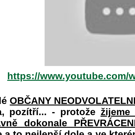
https://www.youtube.com/
dé
OBČANY NEODVOLATELN
a, pozítří... - protože
žijeme
vně dokonale PŘEVRÁCENÉM
e a to nejlepší dole a ve kte