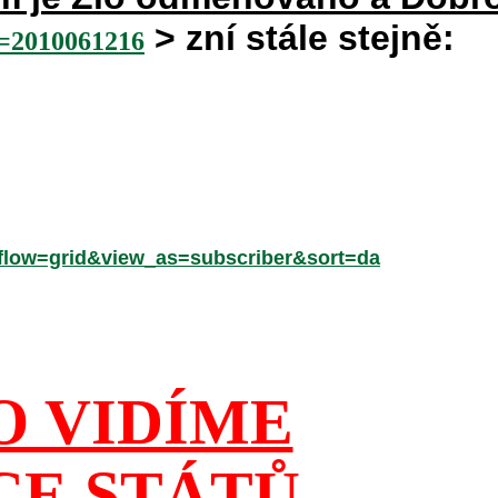
> zní stále stejně:
2010061216
low=grid&view_as=subscriber&sort=da
O VIDÍME
CE STÁTŮ,