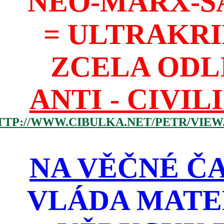
NEO-MARX-S
= ULTRAKR
ZCELA ODL
ANTI - CIVIL
TTP://WWW.CIBULKA.NET/PETR/VIEW
NA VĚČNÉ ČA
VLÁDA MATE